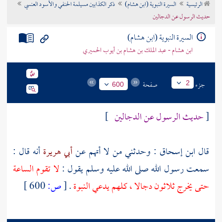
الرئيسية
السيرة النبوية (ابن هشام)
ذكر الكذابين مسيلمة الحنفي والأسود العنسي
تراجم الأعلام
حديث الرسول عن الدجالين
السيرة النبوية (ابن هشام)
ابن هشام - عبد الملك بن هشام بن أيوب الحميري
جزء
صفحة
2
600
[
حديث الرسول عن الدجالين
]
قال
ابن إسحاق
: وحدثني من لا أتهم عن
أبي هريرة
أنه قال :
سمعت رسول الله صلى الله عليه وسلم يقول :
لا تقوم الساعة
حتى يخرج ثلاثون دجالا ، كلهم يدعي النبوة
.
[
ص:
600 ]