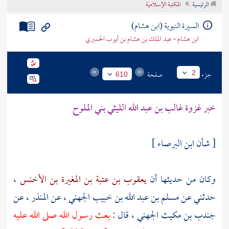
الرئيسية
المكتبة الإسلامية
تراجم الأعلام
السيرة النبوية (ابن هشام)
ابن هشام - عبد الملك بن هشام بن أيوب الحميري
جزء
صفحة
2
610
خبر غزوة
غالب بن عبد الله الليثي بني الملوح
[ شأن ابن البرصاء ]
وكان من حديثها أن
يعقوب بن عتبة بن المغيرة بن الأخنس
،
حدثني عن
مسلم بن عبد الله بن خبيب الجهني
، عن
المنذر
، عن
جندب بن مكيث الجهني
، قال :
بعث رسول الله صلى الله عليه