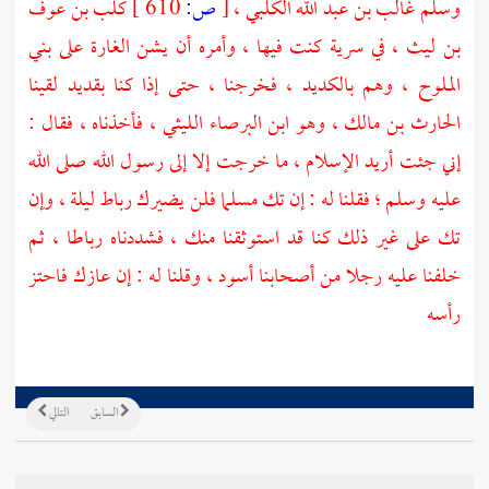
وسلم
غالب بن عبد الله الكلبي
،
[
ص:
610 ]
كلب بن عوف
بن ليث
، في سرية كنت فيها ، وأمره أن يشن الغارة على
بني
الملوح
، وهم
بالكديد
، فخرجنا ، حتى إذا كنا
بقديد
لقينا
الحارث بن مالك
، وهو
ابن البرصاء الليثي
، فأخذناه ، فقال :
إني جئت أريد الإسلام ، ما خرجت إلا إلى رسول الله صلى الله
عليه وسلم ؛ فقلنا له : إن تك مسلما فلن يضيرك رباط ليلة ، وإن
تك على غير ذلك كنا قد استوثقنا منك ، فشددناه رباطا ، ثم
خلفنا عليه رجلا من أصحابنا أسود ، وقلنا له : إن عازك فاحتز
رأسه
السابق
التالي