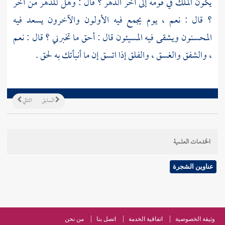
يكون الملك في قومه إلى آخر الدهر ؟ قال : وهل للدهر من آخر
؟ قال : نعم ، يوم يجمع فيه الأولون والآخرون يسعد فيه
المحسنون ويشقى فيه المسيئون قال : أحق ما تخبرني ؟ قال : نعم
، والشفق والغسق ، والفلق إذا اتسق إن ما أنبأتك به لحق .
السابق
التالي
الخدمات العلمية
عناوين الشجرة
وثيقة الخصوصية
اتفاقية الخدمة
اتصل بنا
من نحن