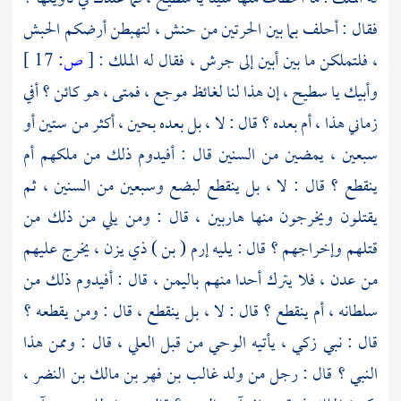
فقال : أحلف بما بين الحرتين من حنش ، لتهبطن أرضكم
الحبش
، فلتملكن ما بين
أبين
إلى
جرش
، فقال له الملك :
[
ص:
17 ]
وأبيك يا
سطيح
، إن هذا لنا لغائظ موجع ، فمتى ، هو كائن ؟ أفي
زماني هذا ، أم بعده ؟ قال : لا ، بل بعده بحين ، أكثر من ستين أو
سبعين ، يمضين من السنين قال : أفيدوم ذلك من ملكهم أم
ينقطع ؟ قال : لا ، بل ينقطع لبضع وسبعين من السنين ، ثم
يقتلون ويخرجون منها هاربين ، قال : ومن يلي من ذلك من
قتلهم وإخراجهم ؟ قال : يليه
إرم ( بن ) ذي يزن
، يخرج عليهم
من عدن ، فلا يترك أحدا منهم
باليمن
، قال : أفيدوم ذلك من
سلطانه ، أم ينقطع ؟ قال : لا ، بل ينقطع ، قال : ومن يقطعه ؟
قال : نبي زكي ، يأتيه الوحي من قبل العلي ، قال : وممن هذا
النبي ؟ قال : رجل من ولد
غالب بن فهر بن مالك بن النضر
،