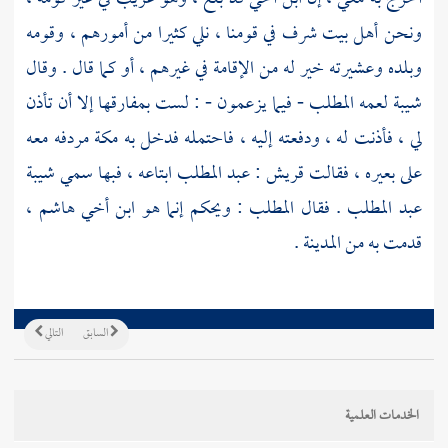
ونحن أهل بيت شرف في قومنا ، نلي كثيرا من أمورهم ، وقومه
وبلده وعشيرته خير له من الإقامة في غيرهم ، أو كما قال . وقال
شيبة
لعمه
المطلب
- فيما يزعمون - : لست بمفارقها إلا أن تأذن
لي ، فأذنت له ، ودفعته إليه ، فاحتمله فدخل به
مكة
مردفه معه
على بعيره ، فقالت
قريش
:
عبد المطلب
ابتاعه ، فبها سمي
شيبة
عبد المطلب
. فقال
المطلب
: ويحكم إنما هو ابن أخي
هاشم
،
قدمت به من
المدينة
.
السابق
التالي
الخدمات العلمية