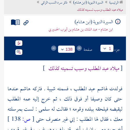
الرئيسية
السيرة النبوية (ابن هشام)
ذكر سرد النسب الزكي
تراجم الأعلام
ميلاد عبد المطلب وسبب تسميته كذلك
السيرة النبوية (ابن هشام)
ابن هشام - عبد الملك بن هشام بن أيوب الحميري
جزء
صفحة
1
138
[
ميلاد عبد المطلب وسبب تسميته كذلك
]
فولدت
لهاشم عبد المطلب
، فسمته
شيبة
. فتركه
هاشم
عندها
حتى كان وصيفا أو فوق ذلك ، ثم خرج إليه عمه
المطلب
ليقبضه فيلحقه ببلده وقومه ؛ فقالت له
سلمى
: لست بمرسلته
معك ، فقال لها
المطلب
: إني غير منصرف حتى
[
ص:
138 ]
أخرج به معي ، إن ابن أخي قد بلغ ، وهو غريب في غير قومه ،