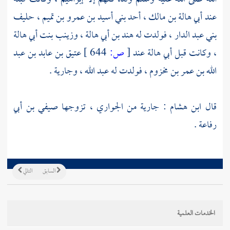
عند
أبي هالة بن مالك
، أحد
بني أسيد بن عمرو بن تميم
، حليف
بني عبد الدار
، فولدت له
هند بن أبي هالة
،
وزينب بنت أبي هالة
، وكانت قبل
أبي هالة
عند
[
ص:
644 ]
عتيق بن عابد بن عبد
الله بن عمر بن مخزوم
، فولدت له
عبد الله
، وجارية .
قال
ابن هشام
: جارية من الجواري ، تزوجها
صيفي بن أبي
رفاعة
.
السابق
التالي
الخدمات العلمية