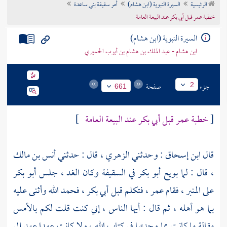
الرئيسية
السيرة النبوية (ابن هشام)
أمر سقيفة بني ساعدة
تراجم الأعلام
خطبة عمر قبل أبي بكر عند البيعة العامة
السيرة النبوية (ابن هشام)
ابن هشام - عبد الملك بن هشام بن أيوب الحميري
جزء
صفحة
2
661
[
خطبة
عمر
قبل
أبي بكر
عند البيعة العامة
]
قال
ابن إسحاق
: وحدثني
الزهري
، قال : حدثني
أنس بن مالك
، قال : لما بويع
أبو بكر
في
السقيفة
وكان الغد ، جلس
أبو بكر
على المنبر ، فقام
عمر
، فتكلم قبل
أبي بكر
، فحمد الله وأثنى عليه
بما هو أهله ، ثم قال : أيها الناس ، إني كنت قلت لكم بالأمس
مقالة ما كانت مما وجدتها في كتاب الله ، ولا كانت عهدا عهد إلي