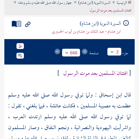
الرئيسية
السيرة النبوية (ابن هشام)
جهاز رسول الله صلى الله عليه وسلم ودفنه
تراجم الأعلام
افتتان المسلمين بعد موت الرسول
السيرة النبوية (ابن هشام)
ابن هشام - عبد الملك بن هشام بن أيوب الحميري
جزء
صفحة
2
666
[
افتتان المسلمين بعد موت الرسول
]
قال
ابن إسحاق
: ولما توفي رسول الله صلى الله عليه وسلم
عظمت به مصيبة المسلمين ، فكانت
عائشة
، فيما بلغني ، تقول :
لما توفي رسول الله صلى الله عليه وسلم ارتدت
العرب
،
واشرأبت اليهودية والنصرانية ، ونجم النفاق ، وصار المسلمون
كالغنم المطيرة في الليلة الشاتية ، لفقد نبيهم صلى الله عليه وسلم