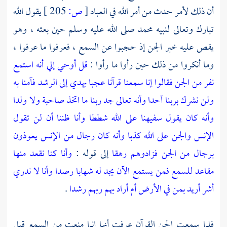
أن ذلك لأمر حدث من أمر الله في العباد
[
ص:
205 ]
يقول الله
تبارك وتعالى لنبيه
محمد
صلى الله عليه وسلم حين بعثه ، وهو
يقص عليه خبر الجن إذ حجبوا عن السمع ، فعرفوا ما عرفوا ،
وما أنكروا من ذلك حين رأوا ما رأوا :
قل أوحي إلي أنه استمع
نفر من الجن فقالوا إنا سمعنا قرآنا عجبا يهدي إلى الرشد فآمنا به
ولن نشرك بربنا أحدا وأنه تعالى جد ربنا ما اتخذ صاحبة ولا ولدا
وأنه كان يقول سفيهنا على الله شططا وأنا ظننا أن لن تقول
الإنس والجن على الله كذبا وأنه كان رجال من الإنس يعوذون
برجال من الجن فزادوهم رهقا
إلى قوله :
وأنا كنا نقعد منها
مقاعد للسمع فمن يستمع الآن يجد له شهابا رصدا وأنا لا ندري
أشر أريد بمن في الأرض أم أراد بهم ربهم رشدا
.
فلما سمعت الجن القرآن عرفت أنها إنما منعت من السمع قبل