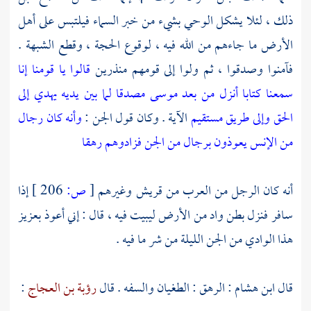
ذلك ، لئلا يشكل الوحي بشيء من خبر السماء فيلتبس على أهل
الأرض ما جاءهم من الله فيه ، لوقوع الحجة ، وقطع الشبهة .
فآمنوا وصدقوا ، ثم ولوا إلى قومهم منذرين
قالوا يا قومنا إنا
سمعنا كتابا أنزل من بعد موسى مصدقا لما بين يديه يهدي إلى
الحق وإلى طريق مستقيم
الآية . وكان قول الجن :
وأنه كان رجال
من الإنس يعوذون برجال من الجن فزادوهم رهقا
أنه كان الرجل من العرب من
قريش
وغيرهم
[
ص:
206 ]
إذا
سافر فنزل بطن واد من الأرض ليبيت فيه ، قال : إني أعوذ بعزيز
هذا الوادي من الجن الليلة من شر ما فيه .
قال
ابن هشام
: الرهق : الطغيان والسفه . قال
رؤبة بن العجاج
: