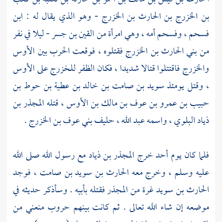
بن الخزرج بن الحارث بن الخزرج
- وهو الذي يقال له :
ابن
فسحم
،
وفسحم
أمه ، وهي امرأة من
القين بن جسر
- ليلا في نفر
من بني الحارث بن الخزرج فقتلوه ، فوقعت الحرب بين
الأوس
والخزرج
فاقتتلوا قتالا شديدا ، فكان الظفر
للخزرج
على
الأوس
، وقتل يومئذ
سويد بن صامت بن خالد بن عطية بن حوط بن
حبيب بن عمرو بن عوف بن مالك بن الأوس
، قتله
المجذر بن
ذياد البلوي ، واسمه عبد الله ، حليف بني عوف بن الخزرج
.
فلما كان يوم
أحد
خرج
المجذر بن ذياد
مع رسول الله صلى الله
عليه وسلم ، وخرج معه
الحارث بن سويد بن صامت
، فوجد
الحارث بن سويد
غرة من
المجذر
فقتله بأبيه . وسأذكر حديثه في
موضعه إن شاء الله تعالى . ثم كانت بينهم حروب منعني من