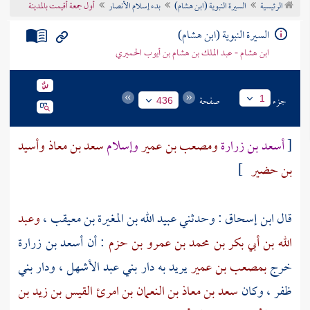
الرئيسية
السيرة النبوية (ابن هشام)
بدء إسلام الأنصار
أول جمعة أقيمت بالمدينة
تراجم الأعلام
السيرة النبوية (ابن هشام)
ابن هشام - عبد الملك بن هشام بن أيوب الحميري
جزء
صفحة
1
436
[
أسعد بن زرارة
ومصعب بن عمير
وإسلام
سعد بن معاذ
وأسيد
بن حضير
]
قال
ابن إسحاق
: وحدثني
عبيد الله بن المغيرة بن معيقب
،
وعبد
الله بن أبي بكر بن محمد بن عمرو بن حزم
: أن
أسعد بن زرارة
خرج
بمصعب بن عمير
يريد به دار
بني عبد الأشهل
، ودار
بني
ظفر
، وكان
سعد بن معاذ بن النعمان بن امرئ القيس بن زيد بن