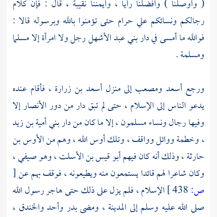
( وأوصلنا ) وأفضلنا رأيا ، وأيمننا نقيبة ، قال : فإن كلام
رجالكم ونسائكم علي حرام حتى تؤمنوا بالله وبرسوله قالا :
فوالله ما أمسى في دار
بني عبد الأشهل
رجل ولا امرأة إلا مسلما
ومسلمة .
ورجع
أسعد
ومصعب
إلى منزل
أسعد بن زرارة
، فأقام عنده
يدعو الناس إلى الإسلام ، حتى لم تبق دار من دور
الأنصار
إلا
وفيها رجال ونساء مسلمون ، إلا ما كان من دار
بني أمية بن زيد
،
وخطمة
ووائل
وواقف
، وتلك أوس الله ، وهم من
الأوس بن
حارثة
، وذلك أنه كان فيهم
أبو قيس بن الأسلت ، وهو صيفي
،
وكان شاعرا لهم قائدا يستمعون منه ويطيعونه ، فوقف بهم عن
[
ص:
438 ]
الإسلام ، فلم يزل على ذلك حتى هاجر رسول الله
صلى الله عليه وسلم إلى
المدينة
، ومضى
بدر
وأحد
والخندق
،