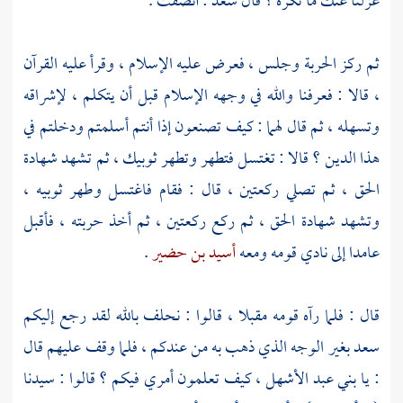
عزلنا عنك ما تكره ؟ قال
سعد
: أنصفت .
ثم ركز الحربة وجلس ، فعرض عليه الإسلام ، وقرأ عليه القرآن
، قالا : فعرفنا والله في وجهه الإسلام قبل أن يتكلم ، لإشراقه
وتسهله ، ثم قال لهما : كيف تصنعون إذا أنتم أسلمتم ودخلتم في
هذا الدين ؟ قالا : تغتسل فتطهر وتطهر ثوبيك ، ثم تشهد شهادة
الحق ، ثم تصلي ركعتين ، قال : فقام فاغتسل وطهر ثوبيه ،
وتشهد شهادة الحق ، ثم ركع ركعتين ، ثم أخذ حربته ، فأقبل
عامدا إلى نادي قومه ومعه
أسيد بن حضير
.
قال : فلما رآه قومه مقبلا ، قالوا : نحلف بالله لقد رجع إليكم
سعد
بغير الوجه الذي ذهب به من عندكم ، فلما وقف عليهم قال
: يا
بني عبد الأشهل
، كيف تعلمون أمري فيكم ؟ قالوا : سيدنا