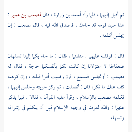
ثم أقبل إليهما ، فلما رآه
أسعد بن زرارة
، قال
لمصعب بن عمير
:
هذا سيد قومه قد جاءك ، فاصدق الله فيه ، قال
مصعب
: إن
يجلس أكلمه .
قال : فوقف عليهما . متشتما ، فقال : ما جاء بكما إلينا تسفهان
ضعفاءنا ؟ اعتزلانا إن كانت لكما بأنفسكما حاجة ، فقال له
مصعب
: أوتجلس فتسمع ، فإن رضيت أمرا قبلته ، وإن كرهته
كف عنك ما تكره قال : أنصفت ، ثم ركز حربته وجلس إليهما ،
فكلمه
مصعب
بالإسلام ، وقرأ عليه القرآن ، فقالا : فيما يذكر
عنهما : والله لعرفنا في وجهه الإسلام قبل أن يتكلم في إشراقه
وتسهله .