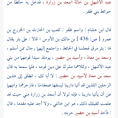
عبد الأشهل بن خالة أسعد بن زرارة
، فدخل به حائطا من
حوائط
بني ظفر
.
قال
ابن هشام
: واسم
ظفر : كعب بن الحارث بن الخزرج بن
عمرو
[
ص:
436 ]
بن مالك بن الأوس
- قالا : على بئر يقال
لها :
بئر مرق
فجلسا في الحائط ، واجتمع إليهما رجال ممن أسلم ،
وسعد بن معاذ
،
وأسيد بن حضير
، يومئذ سيدا قومهما من
بني
عبد الأشهل
، وكلاهما مشرك على دين قومه ، فلما سمعا به قال
سعد بن معاذ
لأسيد بن حضير
: لا أبا لك ، انطلق إلى هذين
الرجلين اللذين قد أتيا دارينا ليسفها ضعفاءنا ، فازجرهما وانههما
عن أن يأتيا دارينا ، فإنه لولا أن
أسعد بن زرارة
مني حيث قد
علمت كفيتك ذلك ، هو ابن خالتي ، ولا أجد عليه مقدما ، قال
: فأخذ
أسيد بن حضير
حربته .