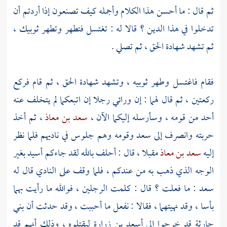
ثم قال : ما أحسن هذا الكلام وأجمله كيف تصنعون إذا أردتم أن
تدخلوا في هذا الدين ؟ قالا له : تغتسل فتطهر وتطهر ثوبيك ،
ثم تشهد شهادة الحق ، ثم تصلي .
فقام فاغتسل وطهر ثوبيه ، وتشهد شهادة الحق ، ثم قام فركع
ركعتين ، ثم قال لهما : إن ورائي رجلا إن اتبعكما لم يتخلف عنه
أحد من قومه ، وسأرسله إليكما الآن ،
سعد بن معاذ
، ثم أخذ
حربته وانصرف إلى
سعد
وقومه وهم جلوس في ناديهم فلما نظر
إليه
سعد بن معاذ
مقبلا ، قال : أحلف بالله لقد جاءكم
أسيد
بغير
الوجه الذي ذهب به من عندكم ، فلما وقف على النادي قال له
سعد
: ما فعلت ؟ قال : كلمت الرجلين ، فوالله ما رأيت بهما
بأسا ، وقد نهيتهما ، فقالا : نفعل ما أحببت ، وقد حدثت أن
بني
حارثة
قد خرجوا إلى
أسعد بن زرارة
ليقتلوه ، وذلك أنهم قد