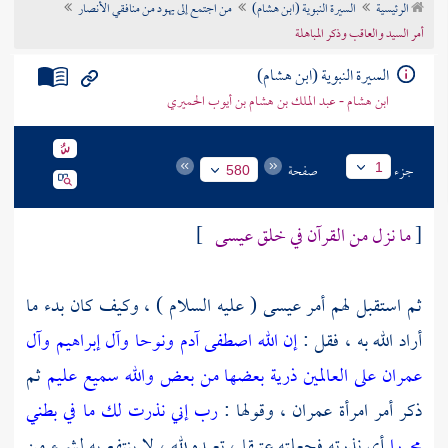
الرئيسية
السيرة النبوية (ابن هشام)
من اجتمع إلى يهود من منافقي الأنصار
تراجم الأعلام
أمر السيد والعاقب وذكر المباهلة
السيرة النبوية (ابن هشام)
ابن هشام - عبد الملك بن هشام بن أيوب الحميري
جزء
صفحة
1
580
[
ما نزل من القرآن في خلق عيسى
]
ثم استقبل لهم أمر
عيسى
( عليه السلام ) ، وكيف كان بدء ما
أراد الله به ، فقل :
إن الله اصطفى آدم ونوحا وآل إبراهيم وآل
عمران على العالمين ذرية بعضها من بعض والله سميع عليم
ثم
ذكر أمر امرأة عمران ، وقولها :
رب إني نذرت لك ما في بطني
محررا
أي نذرته فجعلته عتيقا ، تعبده لله ، لا ينتفع به لشيء من