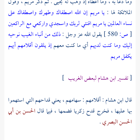
وما دعا به ، وما أعطاه إذ وهب له
يحيى
. ثم ذكر
مريم
، وقول
الملائكة لها :
يا مريم إن الله اصطفاك وطهرك واصطفاك على
نساء العالمين يا مريم اقنتي لربك واسجدي واركعي مع الراكعين
[
ص:
580 ]
يقول الله عز وجل :
ذلك من أنباء الغيب نوحيه
إليك وما كنت لديهم
أي ما كنت معهم
إذ يلقون أقلامهم أيهم
يكفل مريم
[
تفسير ابن هشام لبعض الغريب
]
قال
ابن هشام
: أقلامهم : سهامهم ، يعني قداحهم التي استهموا
بها عليها ، فخرج قدح
زكريا
فضمها ، فيما قال
الحسن بن أبي
الحسن البصري
.