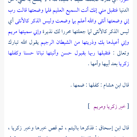
الدنيا
فتقبل مني إنك أنت السميع العليم فلما وضعتها قالت رب
إني وضعتها أنثى والله أعلم بما وضعت وليس الذكر كالأنثى
أي
ليس الذكر كالأنثى لما جعلتها محررا لك نذيرة
وإني سميتها مريم
وإني أعيذها بك وذريتها من الشيطان الرجيم
يقول الله تبارك
وتعالى :
فتقبلها ربها بقبول حسن وأنبتها نباتا حسنا وكفلها
زكريا
بعد أبيها وأمها .
قال
ابن هشام
: كفلها : ضمها .
[
خبر زكريا ومريم
]
قال
ابن إسحاق
: فذكرها باليتم ، ثم قص خبرها وخبر
زكريا
،