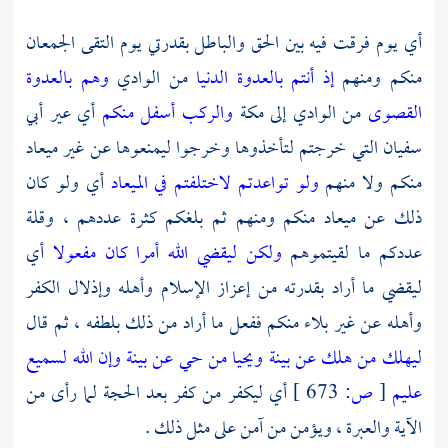
أي يوم فرقت فيه بين الحق والباطل بقدرتي يوم التقى الجمعان
منكم ومنهم
إذ أنتم بالعدوة الدنيا
من الوادي
وهم بالعدوة
القصوى
من الوادي إلى
مكة
والركب أسفل منكم
أي عير
أبي
سفيان
التي خرجتم لتأخذوها وخرجوا ليمنعوها عن غير ميعاد
منكم ولا منهم
ولو تواعدتم لاختلفتم في الميعاد
أي ولو كان
ذلك عن ميعاد منكم ومنهم ثم بلغكم كثرة عددهم ، وقلة
عددكم ما لقيتموهم
ولكن ليقضي الله أمرا كان مفعولا
أي
ليقضي ما أراد بقدرته من إعزاز الإسلام وأهله وإذلال الكفر
وأهله عن غير بلاء منكم ففعل ما أراد من ذلك بلطفه ، ثم قال
ليهلك من هلك عن بينة ويحيا من حي عن بينة وإن الله لسميع
عليم
[
ص:
673 ]
أي ليكفر من كفر بعد الحجة لما رأى من
الآية والعبرة ، ويؤمن من آمن على مثل ذلك .