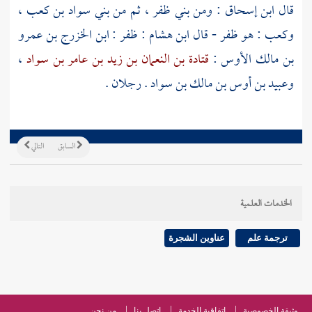
قال
ابن إسحاق
: ومن
بني ظفر
، ثم من
بني سواد بن كعب
،
وكعب : هو ظفر - قال
ابن هشام
:
ظفر : ابن
الخزرج
بن عمرو
بن مالك
الأوس
:
قتادة بن النعمان بن زيد بن عامر بن سواد
،
وعبيد بن أوس بن مالك بن سواد
. رجلان .
السابق
التالي
الخدمات العلمية
ترجمة علم
عناوين الشجرة
وثيقة الخصوصية
اتفاقية الخدمة
اتصل بنا
من نحن