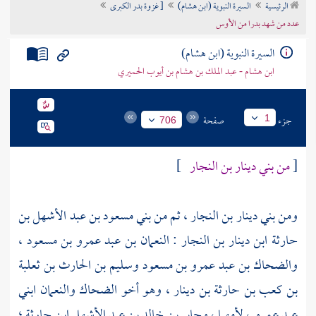
الرئيسية
السيرة النبوية (ابن هشام)
[ غزوة بدر الكبرى
تراجم الأعلام
عدد من شهد بدرا من الأوس
السيرة النبوية (ابن هشام)
ابن هشام - عبد الملك بن هشام بن أيوب الحميري
جزء
صفحة
1
706
[
من
بني دينار بن النجار
]
ومن
بني دينار بن النجار
، ثم من
بني مسعود بن عبد الأشهل بن
حارثة ابن دينار بن النجار
:
النعمان بن عبد عمرو بن مسعود
،
والضحاك بن عبد عمرو بن مسعود
وسليم بن الحارث بن ثعلبة
بن كعب بن حارثة بن دينار
، وهو أخو
الضحاك
والنعمان
ابني
عبد عمرو ، لأمهما ،
وجابر بن خالد بن عبد الأشهل ابن حارثة
؛