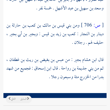
وسعد بن سهيل بن عبد الأشهل
. خمسة نفر .
[
ص:
706 ]
ومن
بني قيس بن مالك بن كعب بن حارثة بن
دينار بن النجار
:
كعب بن زيد بن قيس
:
وبجير بن أبي بجير
،
حليف لهم . رجلان .
قال
ابن هشام
بجير
: من
عبس بن بغيض بن ريث بن غطفان
،
ثم من
بني جذيمة بن رواحة
. قال
ابن إسحاق
: فجميع من شهد
بدرا من
الخزرج
مئة وسبعون رجلا .
السابق
التالي