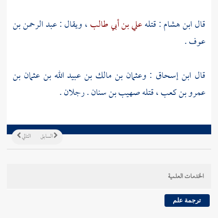
قال
ابن هشام
: قتله
علي بن أبي طالب
، ويقال :
عبد الرحمن بن
عوف
.
قال
ابن إسحاق
:
وعثمان بن مالك بن عبيد الله بن عثمان بن
عمرو بن كعب
، قتله
صهيب بن سنان
. رجلان .
السابق
التالي
الخدمات العلمية
ترجمة علم