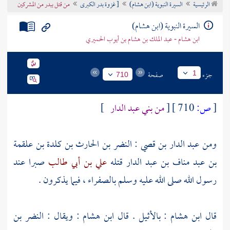
الرئيسية
السيرة النبوية (ابن هشام)
[ غزوة بدر الكبرى
من قتل ببدر من المشركين
تراجم الأعلام
السيرة النبوية (ابن هشام)
ابن هشام - عبد الملك بن هشام بن أيوب الحميري
جزء
صفحة
1
710
[
ص:
710 ]
[
من
بني عبد الدار
]
ومن
عبد الدار بن قصي
:
النضر بن الحارث بن كلدة بن علقمة
بن عبد مناف بن عبد الدار
قتله
علي بن أبي طالب
صبرا عند
رسول الله صلى الله عليه وسلم بالصفراء ، فيما يذكرون .
قال
ابن هشام
: بالأثيل . قال
ابن هشام
: ويقال :
النضر بن