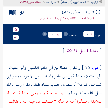
الرئيسية
السيرة النبوية (ابن هشام)
غزوة أحد
حنظلة غسيل الملائكة
تراجم الأعلام
السيرة النبوية (ابن هشام)
ابن هشام - عبد الملك بن هشام بن أيوب الحميري
جزء
صفحة
2
75
[
حنظلة غسيل الملائكة
]
[
ص:
75 ]
والتقى
حنظلة بن أبي عامر الغسيل
وأبو سفيان
،
فلما استعلاه
حنظلة بن أبي عامر
رآه
شداد بن الأسود ، وهو ابن
شعوب
، قد علا
أبا سفيان
. فضربه
شداد
فقتله . فقال رسول الله
صلى الله عليه وسلم :
إن صاحبكم ، يعني
حنظلة
لتغسله
الملائكة . فسألوا أهله ما شأنه ؟ فسئلت صاحبته عنه . فقالت :