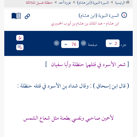
الرئيسية
السيرة النبوية (ابن هشام)
غزوة أحد
حنظلة غسيل الملائكة
تراجم الأعلام
السيرة النبوية (ابن هشام)
ابن هشام - عبد الملك بن هشام بن أيوب الحميري
جزء
صفحة
2
76
[
شعر الأسود في قتلهما حنظلة وأبا سفيان
]
( قال
ابن إسحاق
) : وقال
شداد بن الأسود
في قتله
حنظلة
:
لأحمين صاحبي ونفسي بطعنة مثل شعاع الشمس