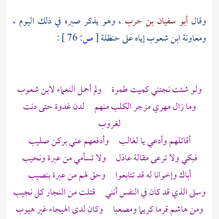
وقال
أبو سفيان بن حرب
، وهو يذكر صبره في ذلك اليوم ،
ومعاونة
ابن شعوب
إياه على
حنظلة
[
ص:
76 ]
:
ولو شئت نجتني كميت طمرة ولم أحمل النعماء
لابن شعوب
وما زال مهري مزجر الكلب منهم لدن غدوة حتى دنت
لغروب
أقاتلهم وأدعي يا لغالب وأدفعهم عني بركن صليب
فبكي ولا ترعى مقالة عاذل ولا تسأمي من عبرة ونحيب
أباك وإخوانا له قد تتابعوا وحق لهم من عبرة بنصيب
وسلى الذي قد كان في النفس أنني قتلت من
النجار
كل نجيب
ومن
هاشم
قرما كريما
ومصعبا
وكان لدى الهيجاء غير هيوب