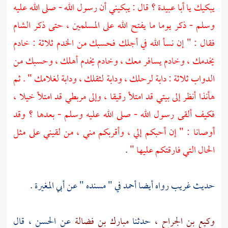
يبكيك يا
أبا عبيدة
؟ قال : يبكيني أن رسول الله - صلى الله عليه
وسلم - ذكر يوما ما يفتح الله على المسلمين ، حتى ذكر
الشام
فقال : " إن نسأ الله في أجلك فحسبك من الخدم ثلاثة : خادم
يخدمك ، وخادم يسافر معك ، وخادم يخدم أهلك ، وحسبك من
الدواب ثلاثة : دابة لرحلك ، ودابة لثقلك ، ودابة لغلامك " . ثم
هأنذا أنظر إلى بيتي قد امتلأ رقيقا ، وإلى مربطي قد امتلأ خيلا ،
فكيف ألقى رسول الله - صلى الله عليه وسلم - بعدها ؟ وقد
أوصانا : " إن أحبكم إلي ، وأقربكم مني ، من لقيني على مثل
الحال التي فارقتكم عليها "
.
حديث غريب رواه أيضا
أحمد
في " مسنده " عن
أبي المغيرة
.
وكيع بن الجراح ،
حدثنا
مبارك بن فضالة
عن
الحسن ،
قال