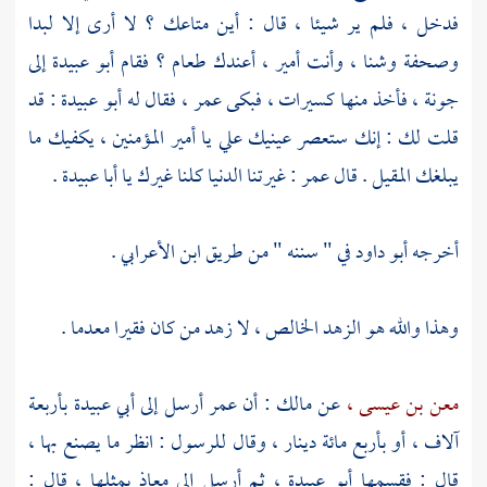
فدخل ، فلم ير شيئا ، قال : أين متاعك ؟ لا أرى إلا لبدا
وصحفة وشنا ، وأنت أمير ، أعندك طعام ؟ فقام
أبو عبيدة
إلى
جونة ، فأخذ منها كسيرات ، فبكى
عمر ،
فقال له
أبو عبيدة
: قد
قلت لك : إنك ستعصر عينيك علي يا أمير المؤمنين ، يكفيك ما
يبلغك المقيل . قال
عمر
: غيرتنا الدنيا كلنا غيرك يا
أبا عبيدة
.
أخرجه
أبو داود
في " سننه " من طريق
ابن الأعرابي
.
وهذا والله هو الزهد الخالص ، لا زهد من كان فقيرا معدما .
معن بن عيسى ،
عن
مالك
: أن
عمر
أرسل إلى
أبي عبيدة
بأربعة
آلاف ، أو بأربع مائة دينار ، وقال للرسول : انظر ما يصنع بها ،
قال : فقسمها
أبو عبيدة ،
ثم أرسل إلى
معاذ
بمثلها ، قال :