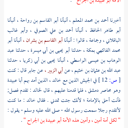
الأمة
أبو عبيدة بن الجراح "
.
أخبرنا
أحمد بن محمد المعلم ،
أنبأنا
أبو القاسم بن رواحة ،
أنبأنا
أبو طاهر الحافظ ،
أنبأنا
أحمد بن علي الصوفي ،
وأبو غالب
الباقلاني ،
وجماعة ، قالوا : أنبأنا
أبو القاسم بن بشران ،
أنبأنا
أبو
محمد الفاكهي
بمكة ،
حدثنا
أبو يحيى بن أبي ميسرة ،
حدثنا
عبد
الوهاب بن عيسى الواسطي ،
أنبأنا
يحيى بن أبي زكريا ،
حدثنا
عبد الله بن عثمان بن خثيم ،
عن
أبي الزبير ،
عن
جابر
قال : كنت
[
ص:
12 ]
في الجيش الذين مع
خالد ،
الذين أمد بهم
أبا عبيدة
وهو محاصر
دمشق ،
فلما قدمنا عليهم ، قال
لخالد
: تقدم فصل;
فأنت أحق بالإمامة ؛ لأنك جئت تمدني . فقال
خالد
: ما كنت
لأتقدم رجلا سمعت رسول الله - صلى الله عليه وسلم - يقول :
" لكل أمة أمين ، وأمين هذه الأمة
أبو عبيدة بن الجراح "
.