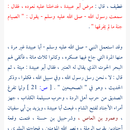
غطيف ،
قال :
مرض
أبو عبيدة ،
فدخلنا عليه نعوده ، فقال :
سمعت رسول الله - صلى الله عليه وسلم - يقول : " الصيام
جنة ما لم يخرقها "
.
وقد استعمل النبي - صلى الله عليه وسلم -
أبا عبيدة
غير مرة ،
منها المرة التي جاع فيها عسكره ، وكانوا ثلاث ما‏ئة ، فألقى لهم
البحر الحوت الذي يقال له العنبر ، فقال
أبو عبيدة
: ميتة ، ثم
قال : لا ، نحن رسل رسول الله ، وفي سبيل الله ، فكلوا ، وذكر
الحديث ، وهو في " الصحيحين " .
[
ص:
21 ]
ولما تفرغ
الصديق
من حرب أهل الردة ، وحرب
مسيلمة الكذاب ،
جهز
أمراء الأجناد لفتح الشام ، فبعث
أبا عبيدة ،
ويزيد بن أبي سفيان
،
وعمرو بن العاص ،
وشرحبيل بن حسنة ،
فتمت وقعة
أجنادين
بقرب
الرملة ،
ونصر الله المؤمنين ، فجاءت البشرى ،