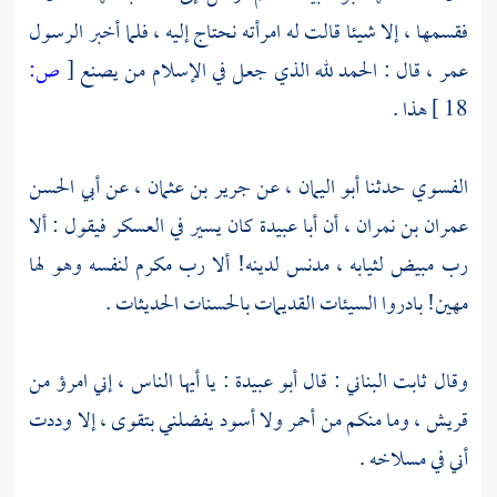
فقسمها ، إلا شيئا قالت له امرأته نحتاج إليه ، فلما أخبر الرسول
عمر ،
قال : الحمد لله الذي جعل في الإسلام من يصنع
[
ص:
18 ]
هذا .
الفسوي
حدثنا
أبو اليمان ،
عن
جرير بن عثمان ،
عن
أبي الحسن
عمران بن نمران ،
أن
أبا عبيدة
كان يسير في العسكر فيقول : ألا
رب مبيض لثيابه ، مدنس لدينه! ألا رب مكرم لنفسه وهو لها
مهين! بادروا السيئات القديمات بالحسنات الحديثات .
وقال
ثابت ‌البناني
: قال
أبو عبيدة
: يا أيها الناس ، إني امرؤ من
قريش ،
وما منكم من أحمر ولا أسود يفضلني بتقوى ، إلا وددت
أني في مسلاخه .