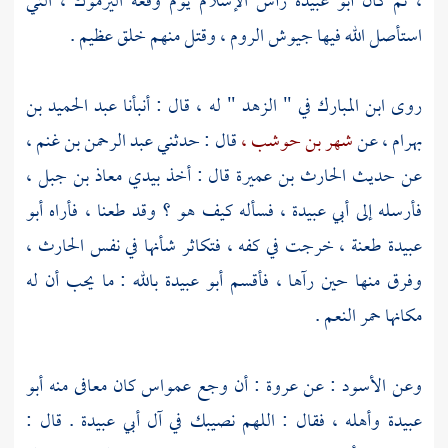
، ثم كان
أبو عبيدة
رأس الإسلام يوم وقعة
اليرموك ،
التي
استأصل الله فيها جيوش
الروم ،
وقتل منهم خلق عظيم .
روى
ابن المبارك
في " الزهد " له ، قال : أنبأنا
عبد الحميد بن‌‌‌
بهرام ،
عن
شهر بن حوشب ،
قال : حدثني
عبد الرحمن بن غنم ،
عن حديث
الحارث بن عميرة
قال : أخذ بيدي
معاذ بن جبل ،
فأرسله إلى
أبي عبيدة ،
فسأله كيف هو ؟ وقد طعنا ، فأراه
أبو
عبيدة
طعنة ، خرجت في كفه ، فتكاثر شأنها في نفس
الحارث ،
وفرق منها حين رآها ، فأقسم
أبو عبيدة
بالله : ما يحب أن له
مكانها حمر النعم .
وعن
الأسود
: عن
عروة
: أن وجع عمواس كان معافى منه
أبو
عبيدة
وأهله ، فقال : اللهم نصيبك في آل أبي عبيدة . قال :