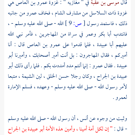
قال
موسى بن عقبة
في " مغازيه " : غزوة
عمرو بن العاص
هي
غزوة ذات السلاسل من مشارف
الشام ،
فخاف
عمرو
من جانبه
ذلك ، فاستمد رسول
[
ص:
9 ]
الله - صلى الله عليه وسلم - ،
فانتدب
أبا بكر
وعمر
في سراة من
المهاجرين ،
فأمر نبي الله
عليهم
أبا عبيدة ،
فلما قدموا على
عمرو بن العاص
قال : أنا
أميركم ، فقال
المهاجرون
: بل أنت أمير أصحابك ، وأميرنا
أبو
عبيدة
. فقال
عمرو
: إنما أنتم مدد أمددت بكم . فلما رأى ذلك
أبو
عبيدة بن الجراح ،
وكان رجلا حسن الخلق ، لين الشيمة ، متبعا
لأمر رسول الله - صلى الله عليه وسلم - وعهده ، فسلم الإمارة
لعمرو
.
وثبت من وجوه عن
أنس
، أن رسول الله - صلى الله عليه وسلم
- قال :
" إن لكل أمة أمينا ، وأمين هذه الأمة أبو عبيدة بن الجراح