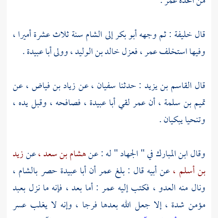
من اتخذه
عمر
.
قال خليفة : ثم وجهه
أبو بكر
إلى
الشام
سنة ثلاث عشرة أميرا ،
وفيها استخلف
عمر ،
فعزل
خالد بن الوليد ،
وولى
أبا عبيدة
.
قال
القاسم بن يزيد
: حدثنا
سفيان ،
عن
زياد بن فياض ،
عن
تميم بن سلمة ،
أن
عمر
لقي
أبا عبيدة ،
فصافحه ، وقبل يده ،
وتنحيا يبكيان .
وقال
ابن المبارك
في " الجهاد " له : عن
هشام بن سعد ،
عن
زيد
بن أسلم ،
عن أبيه قال : بلغ
عمر
أن
أبا عبيدة
حصر
بالشام ،
ونال منه العدو ، فكتب إليه
عمر
: أما بعد ، فإنه ما نزل بعبد
مؤمن شدة ، إلا جعل الله بعدها فرجا ، وإنه لا يغلب عسر