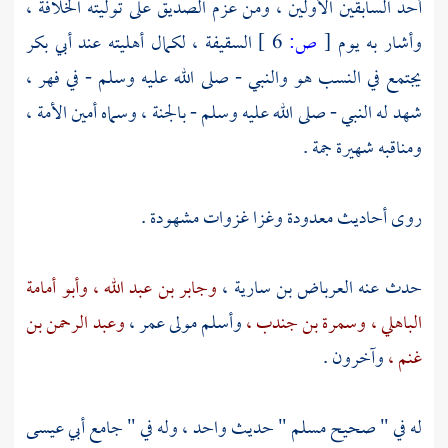
أحد السابقين الأولين ، ومن عزم الصديق على توليته الخلافة ،
وأشار به يوم
[
ص:
6 ]
السقيفة ، لكمال أهليته عند
أبي بكر
يجتمع في النسب هو والنبي - صلى الله عليه وسلم - في
فهر ،
شهد له النبي - صلى الله عليه وسلم - بالجنة ، وسماه أمين الأمة ،
ومناقبه شهيرة جمة .
روى أحاديث معدودة وغزا غزوات مشهودة .
حدث عنه
العرباض بن سارية ،
وجابر بن عبد الله ،
وأبو أمامة
الباهلي ،
وسمرة بن جندب ،
وأسلم مولى عمر ،
وعبد الرحمن بن
غنم ،
وآخرون .
له في " صحيح
مسلم
" حديث واحد ، وله في " جامع
أبي عيسى