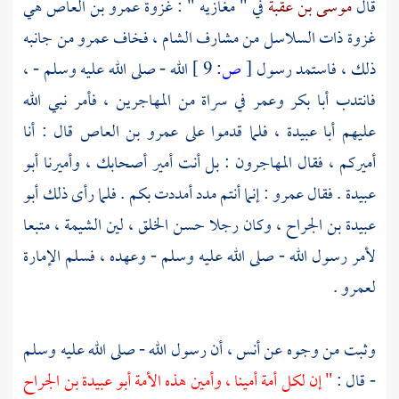
قال
موسى بن عقبة
في " مغازيه " : غزوة
عمرو بن العاص
هي
غزوة ذات السلاسل من مشارف
الشام ،
فخاف
عمرو
من جانبه
ذلك ، فاستمد رسول
[
ص:
9 ]
الله - صلى الله عليه وسلم - ،
فانتدب
أبا بكر
وعمر
في سراة من
المهاجرين ،
فأمر نبي الله
عليهم
أبا عبيدة ،
فلما قدموا على
عمرو بن العاص
قال : أنا
أميركم ، فقال
المهاجرون
: بل أنت أمير أصحابك ، وأميرنا
أبو
عبيدة
. فقال
عمرو
: إنما أنتم مدد أمددت بكم . فلما رأى ذلك
أبو
عبيدة بن الجراح ،
وكان رجلا حسن الخلق ، لين الشيمة ، متبعا
لأمر رسول الله - صلى الله عليه وسلم - وعهده ، فسلم الإمارة
لعمرو
.
وثبت من وجوه عن
أنس
، أن رسول الله - صلى الله عليه وسلم
- قال :
" إن لكل أمة أمينا ، وأمين هذه الأمة أبو عبيدة بن الجراح