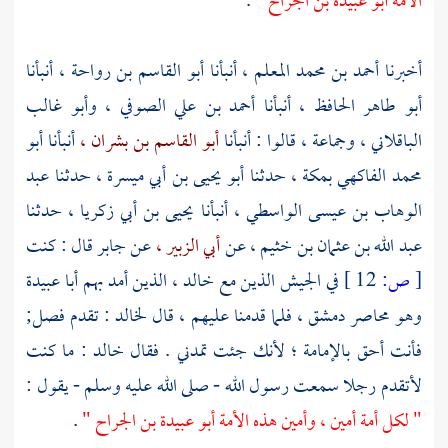
الأمة
أبو عبيدة بن الجراح "
.
أخبرنا
أحمد بن محمد المعلم ،
أنبأنا
أبو القاسم بن رواحة ،
أنبأنا
أبو طاهر الحافظ ،
أنبأنا
أحمد بن علي الصوفي ،
وأبو غالب
الباقلاني ،
وجماعة ، قالوا : أنبأنا
أبو القاسم بن بشران ،
أنبأنا
أبو
محمد الفاكهي
بمكة ،
حدثنا
أبو يحيى بن أبي ميسرة ،
حدثنا
عبد
الوهاب بن عيسى الواسطي ،
أنبأنا
يحيى بن أبي زكريا ،
حدثنا
عبد الله بن عثمان بن خثيم ،
عن
أبي الزبير ،
عن
جابر
قال : كنت
[
ص:
12 ]
في الجيش الذين مع
خالد ،
الذين أمد بهم
أبا عبيدة
وهو محاصر
دمشق ،
فلما قدمنا عليهم ، قال
لخالد
: تقدم فصل;
فأنت أحق بالإمامة ؛ لأنك جئت تمدني . فقال
خالد
: ما كنت
لأتقدم رجلا سمعت رسول الله - صلى الله عليه وسلم - يقول :
" لكل أمة أمين ، وأمين هذه الأمة
أبو عبيدة بن الجراح "
.