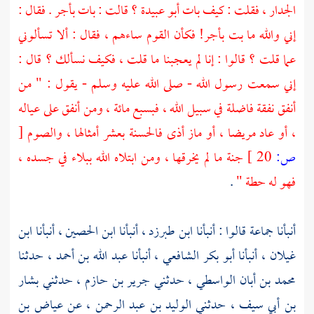
الجدار ، فقلت : كيف بات
أبو عبيدة ؟
قالت : بات بأجر . فقال :
إني والله ما بت بأجر! فكأن القوم ساءهم ، فقال : ألا تسألوني
عما قلت ؟ قالوا : إنا لم يعجبنا ما قلت ، فكيف نسألك ؟ قال :
إني سمعت رسول الله - صلى الله عليه وسلم - يقول : " من
أنفق نفقة فاضلة في سبيل الله ، فبسبع مائة ، ومن أنفق على عياله
، أو عاد مريضا ، أو ماز أذى فالحسنة بعشر أمثالها ، والصوم
[
ص:
20 ]
جنة ما لم يخرقها ، ومن ابتلاه الله ببلاء في جسده ،
فهو له حطة "
.
أنبأنا جماعة قالوا : أنبأنا
ابن طبرزد ،
أنبأنا
ابن الحصين ،
أنبأنا
ابن
غيلان ،
أنبأنا
أبو بكر الشافعي ،
أنبأنا
عبد الله بن أحمد ،
حدثنا
محمد بن أبان الواسطي ،
حدثني
جرير بن حازم ،
حدثني
بشار
بن أبي سيف ،
حدثني
الوليد بن عبد الرحمن ،
عن
عياض بن