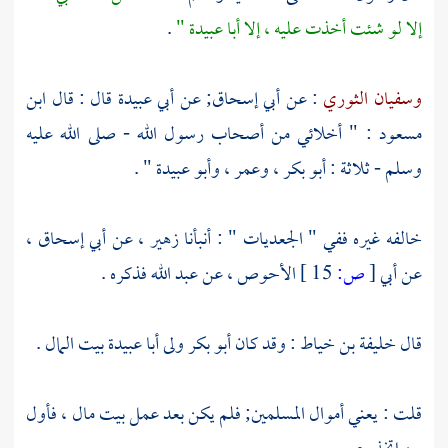
إلا لو شئت أخذت عليه ، إلا
أبا عبيدة "
.
وسفيان الثوري
: عن
أبي إسحاق;
عن
أبي عبيدة
قال : قال
ابن
مسعود
: " أخلائي من أصحاب رسول الله - صلى الله عليه
وسلم - ثلاثة :
أبو بكر ،
وعمر ،
وأبو عبيدة "
.
خالفه غيره ففي " الجعديات " : أنبأنا
زهير ،
عن
أبي إسحاق ،
عن
أبي
[
ص:
15 ]
الأحوص ،
عن
عبد الله
فذكره .
قال
خليفة بن خياط
: وقد كان
أبو بكر
ولى
أبا عبيدة
بيت المال .
قلت : يعني أموال المسلمين; فلم يكن بعد عمل بيت مال ، فأول