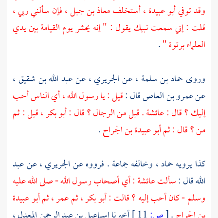
وقد توفي
أبو عبيدة ،
أستخلف
معاذ بن جبل ،
فإن سألني ربي ،
قلت : إني سمعت نبيك يقول : " إنه يحشر يوم القيامة بين يدي
العلماء برتوة "
.
وروى
حماد بن سلمة ،
عن
الجريري ،
عن
عبد الله بن شقيق ،
عن
عمرو بن العاص
قال :
قيل : يا رسول الله ، أي الناس أحب
إليك ؟ قال :
عائشة
. قيل من الرجال ؟ قال :
أبو بكر ،
قيل : ثم
من ؟ قال : ثم
أبو عبيدة بن الجراح
.
كذا يرويه
حماد ،
وخالفه جماعة . فرووه عن الجريري ، عن
عبد
الله
قال :
سألت
عائشة
: أي أصحاب رسول الله - صلى الله عليه
وسلم - كان أحب إليه ؟ قالت :
أبو بكر ،
ثم
عمر ،
ثم
أبو عبيدة
بن الجراح
.
[
ص:
11 ]
أخبرنا
إسماعيل بن عبد الرحمن المعدل ،