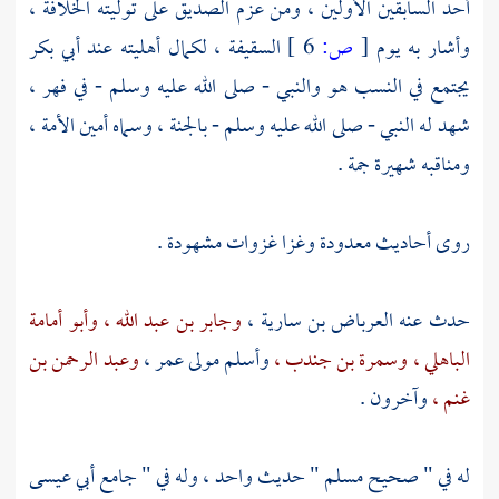
أحد السابقين الأولين ، ومن عزم الصديق على توليته الخلافة ،
وأشار به يوم
[
ص:
6 ]
السقيفة ، لكمال أهليته عند
أبي بكر
يجتمع في النسب هو والنبي - صلى الله عليه وسلم - في
فهر ،
شهد له النبي - صلى الله عليه وسلم - بالجنة ، وسماه أمين الأمة ،
ومناقبه شهيرة جمة .
روى أحاديث معدودة وغزا غزوات مشهودة .
حدث عنه
العرباض بن سارية ،
وجابر بن عبد الله ،
وأبو أمامة
الباهلي ،
وسمرة بن جندب ،
وأسلم مولى عمر ،
وعبد الرحمن بن
غنم ،
وآخرون .
له في " صحيح
مسلم
" حديث واحد ، وله في " جامع
أبي عيسى