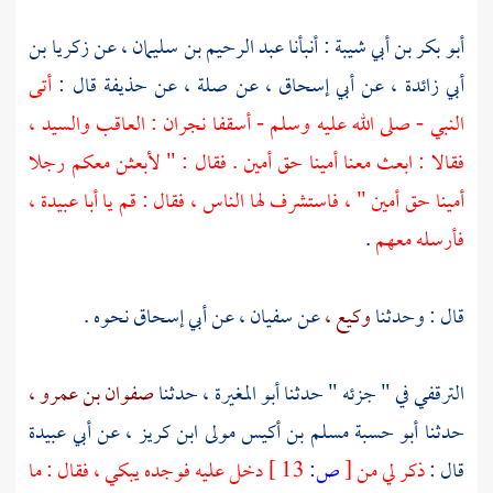
أبو بكر بن أبي شيبة
: أنبأنا
عبد الرحيم بن سليمان ،
عن
زكريا بن
أبي زائدة ،
عن
أبي إسحاق ،
عن
صلة ،
عن
حذيفة
قال :
أتى
النبي - صلى الله عليه وسلم - أسقفا نجران :
العاقب
والسيد
،
فقالا : ابعث معنا أمينا حق أمين . فقال : " لأبعثن معكم رجلا
أمينا حق أمين " ، فاستشرف لها الناس ، فقال : قم يا
أبا عبيدة
،
فأرسله معهم
.
قال : وحدثنا
وكيع ،
عن
سفيان ،
عن
أبي إسحاق
نحوه .
الترقفي في " جزئه " حدثنا
أبو المغيرة ،
حدثنا
صفوان بن عمرو ،
حدثنا
أبو حسبة مسلم بن أكيس مولى ابن كريز ،
عن
أبي عبيدة
قال :
ذكر لي من
[
ص:
13 ]
دخل عليه فوجده يبكي ، فقال : ما