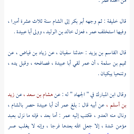
من اتخذه
عمر
.
قال خليفة : ثم وجهه
أبو بكر
إلى
الشام
سنة ثلاث عشرة أميرا ،
وفيها استخلف
عمر ،
فعزل
خالد بن الوليد ،
وولى
أبا عبيدة
.
قال
القاسم بن يزيد
: حدثنا
سفيان ،
عن
زياد بن فياض ،
عن
تميم بن سلمة ،
أن
عمر
لقي
أبا عبيدة ،
فصافحه ، وقبل يده ،
وتنحيا يبكيان .
وقال
ابن المبارك
في " الجهاد " له : عن
هشام بن سعد ،
عن
زيد
بن أسلم ،
عن أبيه قال : بلغ
عمر
أن
أبا عبيدة
حصر
بالشام ،
ونال منه العدو ، فكتب إليه
عمر
: أما بعد ، فإنه ما نزل بعبد
مؤمن شدة ، إلا جعل الله بعدها فرجا ، وإنه لا يغلب عسر