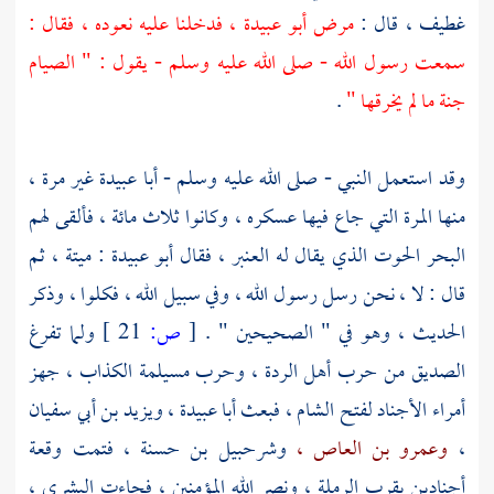
غطيف ،
قال :
مرض
أبو عبيدة ،
فدخلنا عليه نعوده ، فقال :
سمعت رسول الله - صلى الله عليه وسلم - يقول : " الصيام
جنة ما لم يخرقها "
.
وقد استعمل النبي - صلى الله عليه وسلم -
أبا عبيدة
غير مرة ،
منها المرة التي جاع فيها عسكره ، وكانوا ثلاث ما‏ئة ، فألقى لهم
البحر الحوت الذي يقال له العنبر ، فقال
أبو عبيدة
: ميتة ، ثم
قال : لا ، نحن رسل رسول الله ، وفي سبيل الله ، فكلوا ، وذكر
الحديث ، وهو في " الصحيحين " .
[
ص:
21 ]
ولما تفرغ
الصديق
من حرب أهل الردة ، وحرب
مسيلمة الكذاب ،
جهز
أمراء الأجناد لفتح الشام ، فبعث
أبا عبيدة ،
ويزيد بن أبي سفيان
،
وعمرو بن العاص ،
وشرحبيل بن حسنة ،
فتمت وقعة
أجنادين
بقرب
الرملة ،
ونصر الله المؤمنين ، فجاءت البشرى ،