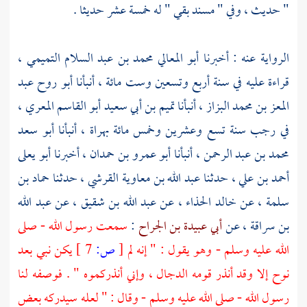
" حديث ، وفي " مسند
بقي
" له خمسة عشر حديثا .
الرواية عنه : أخبرنا
أبو المعالي محمد بن عبد السلام التميمي ،
قراءة عليه في سنة أربع وتسعين وست مائة ، أنبأنا
أبو روح عبد
المعز بن محمد البزاز ،
أنبأنا
تميم بن أبي سعيد أبو القاسم المعري ،
في رجب سنة تسع وعشرين وخمس مائة بهراة ، أنبأنا
أبو سعد
محمد بن عبد الرحمن ،
أنبأنا
أبو عمرو بن حمدان ،
أخبرنا
أبو يعلى
أحمد بن علي ،
حدثنا
عبد الله بن معاوية القرشي ،
حدثنا
حماد بن
سلمة ،
عن
خالد الحذاء ،
عن
عبد الله بن شقيق ،
عن
عبد الله
بن سراقة ،
عن
أبي عبيدة بن الجراح
:
سمعت رسول الله - صلى
الله عليه وسلم - وهو يقول : " إنه لم
[
ص:
7 ]
يكن نبي بعد
نوح إلا وقد أنذر قومه الدجال ، وإني أنذركموه " . فوصفه لنا
رسول الله - صلى الله عليه وسلم - وقال : " لعله سيدركه بعض