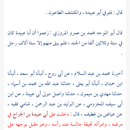
قال : فتوفي
أبو عبيدة ،
وانكشف الطاعون .
قال
أبو الموجه محمد بن عمرو المروزي
: زعموا أن
أبا عبيدة
كان
في ستة وثلاثين ألفا من الجند ، فلم يبق منهم إلا ستة آلاف رجل
.
أخبرنا
محمد بن عبد السلام ،
عن
أبي روح ،
أنبأنا
أبو سعد ،
أنبأنا
ابن حمدان ،
أنبأنا
أبو يعلى ،
حدثنا
عبد الله بن محمد بن أسماء ،
حدثنا
مهدي بن ميمون ،
حدثنا
واصل مولى أبي عيينة ،
عن
ابن
أبي سيف المخزومي ،
عن
الوليد بن عبد الرحمن ، شامي فقيه ،
عن
عياض بن غطيف ،
قال :
دخلت على
أبي عبيدة بن الجراح
في
مرضه ، وامرأته
تحيفة
جالسة عند رأسه ، وهو مقبل بوجهه على