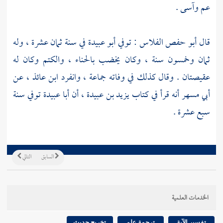
عم وآسى .
قال
أبو حفص الفلاس
: توفي
أبو عبيدة
في سنة ثمان عشرة ، وله
ثمان وخمسون سنة ، وكان يخضب بالحناء ، والكتم وكان له
عقيصتان . وقال كذلك في وفاته جماعة ، وانفرد
ابن عائذ ،
عن
أبي مسهر
أنه قرأ في كتاب
يزيد بن عبيدة ،
أن
أبا عبيدة
توفي سنة
سبع عشرة .
السابق
التالي
الخدمات العلمية
تفسير الآية
ترجمة علم
تخريج حديث