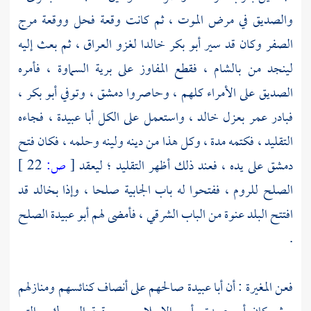
والصديق
في مرض الموت ، ثم كانت وقعة
فحل
ووقعة
مرج
الصفر
وكان قد سير
أبو بكر
خالدا
لغزو
العراق ،
ثم بعث إليه
لينجد من
بالشام ،
فقطع المفاوز على برية السماوة ، فأمره
الصديق على الأمراء كلهم ، وحاصروا
دمشق ،
وتوفي
أبو بكر ،
فبادر
عمر
بعزل
خالد ،
واستعمل على الكل
أبا عبيدة ،
فجاءه
التقليد ، فكتمه مدة ، وكل هذا من دينه ولينه وحلمه ، فكان فتح
دمشق
على يده ، فعند ذلك أظهر التقليد ؛ ليعقد
[
ص:
22 ]
الصلح
للروم ،
ففتحوا له باب الجابية صلحا ، وإذا
بخالد
قد
افتتح البلد عنوة من الباب الشرقي ، فأمضى لهم
أبو عبيدة
الصلح
.
فعن
المغيرة
: أن
أبا عبيدة
صالحهم على أنصاف كنائسهم ومنازلهم