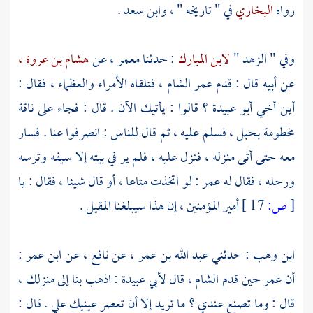
رواه
البخاري
في " تاريخه " ،
وابن سعد
.
وفي " الزهد "
لابن المبارك
: حدثنا
معمر ،
عن
هشام بن عروة ،
عن أبيه قال : قدم
عمر
الشام ،
فتلقاه الأمراء والعظماء ، فقال :
أين أخي
أبو عبيدة ؟
قالوا : يأتيك الآن . قال : فجاء على ناقة
مخطومة بحبل ، فسلم عليه ، ثم قال للناس : انصرفوا عنا . فسار
معه حتى أتى منزله ، فنزل عليه ، فلم ير في بيته إلا سيفه وترسه
ورحله ، فقال له
عمر
: لو اتخذت متاعا ، أو قال شيئا ، فقال : يا
[
ص:
17 ]
أمير المؤمنين ، إن هذا سيبلغنا المقيل .
ابن وهب
: حدثني
عبد الله بن عمر ،
عن
نافع ،
عن
ابن عمر
:
أن
عمر
حين‌‌‌ قدم
الشام ،
قال
لأبي عبيدة
: اذهب بنا إلى منزلك ،
قال : وما تصنع عندي ؟ ما تريد إلا أن تعصر عينيك علي . قال :