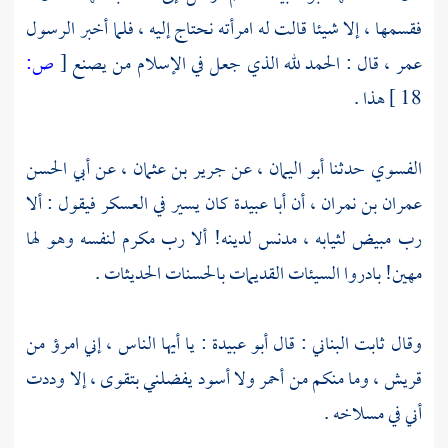
فقسمها ، إلا شيئا قالت له امرأته نحتاج إليه ، فلما أخبر الرسول
عمر ،
قال : الحمد لله الذي جعل في الإسلام من يصنع
[
ص:
18 ]
هذا .
الفسوي
حدثنا
أبو اليمان ،
عن
جرير بن عثمان ،
عن
أبي الحسن
عمران بن نمران ،
أن
أبا عبيدة
كان يسير في العسكر فيقول : ألا
رب مبيض لثيابه ، مدنس لدينه! ألا رب مكرم لنفسه وهو لها
مهين! بادروا السيئات القديمات بالحسنات الحديثات .
وقال
ثابت ‌البناني
: قال
أبو عبيدة
: يا أيها الناس ، إني امرؤ من
قريش ،
وما منكم من أحمر ولا أسود يفضلني بتقوى ، إلا وددت
أني في مسلاخه .