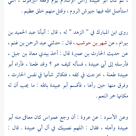
، ثم كان
أبو عبيدة
رأس الإسلام يوم وقعة
اليرموك ،
التي
استأصل الله فيها جيوش
الروم ،
وقتل منهم خلق عظيم .
روى
ابن المبارك
في " الزهد " له ، قال : أنبأنا
عبد الحميد بن‌‌‌
بهرام ،
عن
شهر بن حوشب ،
قال : حدثني
عبد الرحمن بن غنم ،
عن حديث
الحارث بن عميرة
قال : أخذ بيدي
معاذ بن جبل ،
فأرسله إلى
أبي عبيدة ،
فسأله كيف هو ؟ وقد طعنا ، فأراه
أبو
عبيدة
طعنة ، خرجت في كفه ، فتكاثر شأنها في نفس
الحارث ،
وفرق منها حين رآها ، فأقسم
أبو عبيدة
بالله : ما يحب أن له
مكانها حمر النعم .
وعن
الأسود
: عن
عروة
: أن وجع عمواس كان معافى منه
أبو
عبيدة
وأهله ، فقال : اللهم نصيبك في آل أبي عبيدة . قال :