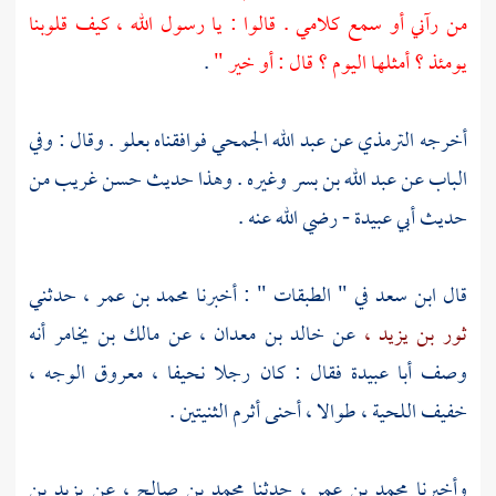
من رآني أو سمع كلامي . قالوا : يا رسول الله ، كيف قلوبنا
يومئذ ؟ أمثلها اليوم ؟ قال : أو خير "
.
أخرجه
الترمذي
عن
عبد الله الجمحي
فوافقناه بعلو . وقال : وفي
الباب عن
عبد الله بن بسر
وغيره . وهذا حديث حسن غريب من
حديث
أبي عبيدة
- رضي الله عنه .
قال
ابن سعد
في " الطبقات " : أخبرنا
محمد بن عمر ،
حدثني
ثور بن يزيد ،
عن
خالد بن معدان ،
عن
مالك بن يخامر
أنه
وصف
أبا عبيدة
فقال : كان رجلا نحيفا ، معروق الوجه ،
خفيف اللحية ، طوالا ، أحنى أثرم الثنيتين .
وأخبرنا
محمد بن عمر ،
حدثنا
محمد بن صالح ،
عن
يزيد بن