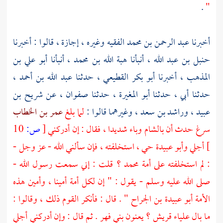
.
"
أخبرنا
عبد الرحمن بن محمد الفقيه
وغيره ، إجازة ، قالوا : أخبرنا
حنبل بن عبد الله ،
أنبأنا
هبة الله بن محمد ،
أنبأنا
أبو علي بن
المذهب ،
أخبرنا
أبو بكر القطيعي ،
حدثنا
عبد الله بن أحمد ،
حدثنا أبي ، حدثنا
أبو المغيرة ،
حدثنا
صفوان ،
عن
شريح بن
عبيد ،
وراشد بن سعد ،
وغيرهما قالوا :
لما بلغ
عمر بن الخطاب
سرغ حدث أن
بالشام
وباء شديدا ، فقال : إن أدركني
[
ص:
10
]
أجلي
وأبو عبيدة
حي ، استخلفته ، فإن سألني الله - عز وجل -
: لم استخلفته على أمة
محمد ؟
قلت : إني سمعت رسول الله -
صلى الله عليه وسلم - يقول : " إن لكل أمة أمينا ، وأمين هذه
الأمة
أبو عبيدة بن الجراح "
. قال : فأنكر القوم ذلك ، وقالوا :
ما بال علياء
قريش ؟
يعنون
بني فهر
. ثم قال : وإن أدركني أجلي