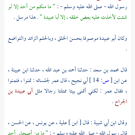
رسول الله - صلى الله عليه وسلم - :
" ما منكم من أحد إلا لو
شئت لأخذت عليه بعض خلقه ، إلا أبا عبيدة " .
هذا مرسل .
وكان
أبو عبيدة
موصوفا بحسن الخلق ، وبالحلم الزائد والتواضع
.
قال
محمد بن سعد
: حدثنا
أحمد بن عبد الله ،
حدثنا
ابن عيينة ،
عن
ابن
[
ص:
14 ]
أبي نجيح ،
قال
عمر
لجلسائه : تمنوا ، فتمنوا
، فقال
عمر
: لكني أتمنى بيتا ممتلئا رجالا مثل
أبي عبيدة بن
الجراح
.
وقال
ابن أبي شيبة
: قال [
ابن ] علية ،
عن
يونس ،
عن
الحسن ،
قال رسول الله - صلى الله عليه وسلم - :
" ما من أصحابي أحد