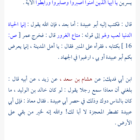
يسرين
يا أيها الذين آمنوا اصبروا وصابروا ورابطوا
الآية .
قال : فكتب إليه
أبو عبيدة
: أما بعد ، فإن الله يقول :
إنما الحياة
الدنيا لعب ولهو
إلى قوله :
متاع الغرور
قال : فخرج عمر
[
ص:
16 ]
بكتابه ، فقرأه على المنبر فقال : يا
أهل
المدينة ،
إنما يعرض
بكم
أبو عبيدة
أو بي ، ارغبوا في الجهاد .
ابن أبي فديك;
عن
هشام بن سعد ،
عن
زيد ،
عن أبيه قال :
بلغني أن
معاذا
سمع رجلا يقول : لو كان
خالد بن الوليد ،
ما
كان بالناس دوك وذلك في حصر
أبي عبيدة
. فقال
معاذ
: فإلى
أبي
عبيدة
تضطر المعجزة لا أبا لك! والله إنه لخير من بقي على
الأرض .