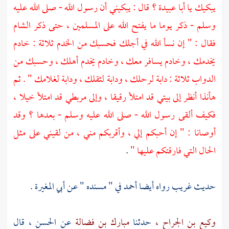
يبكيك يا
أبا عبيدة
؟ قال : يبكيني أن رسول الله - صلى الله عليه
وسلم - ذكر يوما ما يفتح الله على المسلمين ، حتى ذكر
الشام
فقال : " إن نسأ الله في أجلك فحسبك من الخدم ثلاثة : خادم
يخدمك ، وخادم يسافر معك ، وخادم يخدم أهلك ، وحسبك من
الدواب ثلاثة : دابة لرحلك ، ودابة لثقلك ، ودابة لغلامك " . ثم
هأنذا أنظر إلى بيتي قد امتلأ رقيقا ، وإلى مربطي قد امتلأ خيلا ،
فكيف ألقى رسول الله - صلى الله عليه وسلم - بعدها ؟ وقد
أوصانا : " إن أحبكم إلي ، وأقربكم مني ، من لقيني على مثل
الحال التي فارقتكم عليها "
.
حديث غريب رواه أيضا
أحمد
في " مسنده " عن
أبي المغيرة
.
وكيع بن الجراح ،
حدثنا
مبارك بن فضالة
عن
الحسن ،
قال