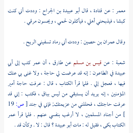
معمر
: عن
قتادة ،
قال
أبو عبيدة بن الجراح
: وددت أني كنت
كبشا ، فيذبحني أهلي ، فيأكلون لحمي ، ويحسون مرقي .
وقال
عمران بن حصين
: وددت أني رماد تسفيني الريح .
شعبة
: عن
قيس بن مسلم
عن
طارق ،
أن
عمر
كتب إلى
أبي
عبيدة
في الطاعون : إنه قد عرضت لي حاجة ، ولا غنى بي عنك
فيها ، فعجل إلي . فلما قرأ الكتاب ، قال : عرفت حاجة أمير
المؤمنين ، إنه يريد أن يستبقي من ليس بباق ، فكتب : إني قد
عرفت حاجتك ، فحللني من عزيمتك; فإني في جند
[
ص:
19
]
من أجناد المسلمين ، لا أرغب بنفسي عنهم . فلما قرأ
عمر
الكتاب بكى ، فقيل له : مات
أبو عبيدة ؟
قال : لا . وكأن قد .