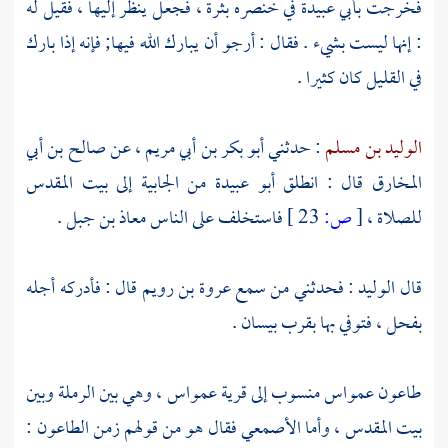
فخرجت
بأبي عبيدة
في خنصره بثرة ، فجعل ينظر إليها ، فقيل له
: إنها ليست بشيء . فقال : أرجو أن يبارك الله فيها; فإنه إذا بارك
في القليل كان كثيرا .
الوليد بن مسلم
: حدثني
أبو بكر بن أبي مريم ،
عن
صالح بن أبي
المخارق
قال : انطلق
أبو عبيدة
من
الجابية
إلى
بيت المقدس
للصلاة ،
[
ص:
23 ]
فاستخلف على الناس
معاذ بن جبل
.
قال
الوليد
: فحدثني من سمع
عروة بن رويم
قال : فأدركه أجله
بفحل ،
فتوفي بها بقرب
بيسان
.
طاعون عمواس منسوب إلى قرية
عمواس ،
وهي بين
الرملة
وبين
بيت المقدس ،
وأما
الأصمعي
فقال هو من قولهم زمن الطاعون :