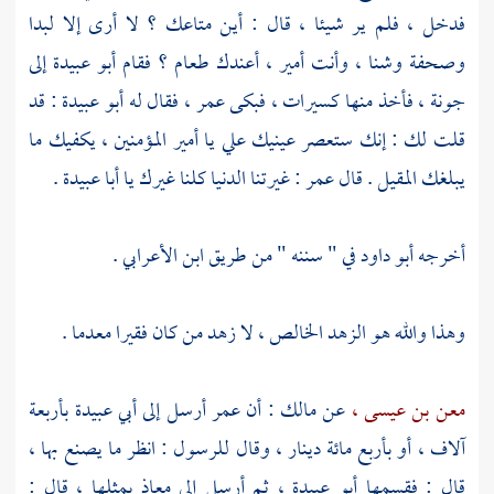
فدخل ، فلم ير شيئا ، قال : أين متاعك ؟ لا أرى إلا لبدا
وصحفة وشنا ، وأنت أمير ، أعندك طعام ؟ فقام
أبو عبيدة
إلى
جونة ، فأخذ منها كسيرات ، فبكى
عمر ،
فقال له
أبو عبيدة
: قد
قلت لك : إنك ستعصر عينيك علي يا أمير المؤمنين ، يكفيك ما
يبلغك المقيل . قال
عمر
: غيرتنا الدنيا كلنا غيرك يا
أبا عبيدة
.
أخرجه
أبو داود
في " سننه " من طريق
ابن الأعرابي
.
وهذا والله هو الزهد الخالص ، لا زهد من كان فقيرا معدما .
معن بن عيسى ،
عن
مالك
: أن
عمر
أرسل إلى
أبي عبيدة
بأربعة
آلاف ، أو بأربع مائة دينار ، وقال للرسول : انظر ما يصنع بها ،
قال : فقسمها
أبو عبيدة ،
ثم أرسل إلى
معاذ
بمثلها ، قال :