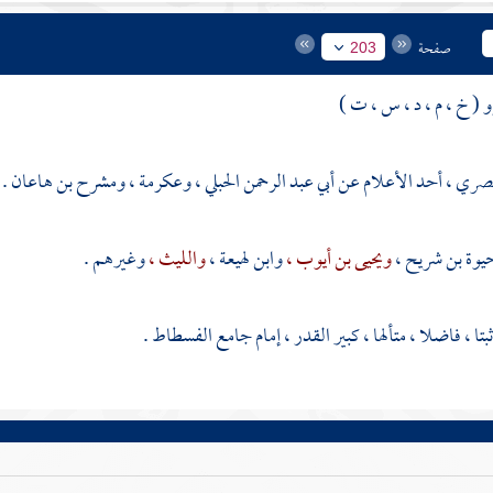
صفحة
203
 ( خ ، م ، د ، س ، ت )
مصري ، أحد الأعلام عن
أبي عبد الرحمن الحبلي ،
وعكرمة ،
ومشرح بن هاعان
.
يوة بن شريح ،
ويحيى بن أيوب ،
وابن لهيعة ،
والليث ،
وغيرهم .
بتا ، فاضلا ، متألها ، كبير القدر ، إمام جامع
الفسطاط
.