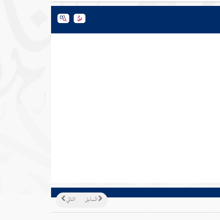
السابق
التالي