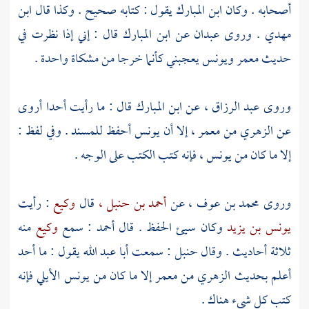
أصحابه . وكان
ابن المبارك
يقول : كتابه صحيح . وكذا قال
ابن
مهدي
. وروى
عبدان
عن
ابن المبارك
قال : إني إذا نظرت في
حديث
معمر
ويونس
يعجبني كأنما خرجا من مشكاة واحدة .
وروى
عبد الرزاق ،
عن
ابن المبارك
قال : ما رأيت أحدا أروى
عن
الزهري
من
معمر ،
إلا أن
يونس
أحفظ للمسند . وفي لفظ :
إلا ما كان من
يونس ،
فإنه كتب الكتب على الوجه .
وروى
محمد بن عوف ،
عن
أحمد بن حنبل ،
قال
وكيع
: رأيت
يونس بن يزيد
وكان سيئ الحفظ . قال
أحمد
: سمع
وكيع
منه
ثلاثة أحاديث . وقال
حنبل
: سمعت أبا
عبد الله
يقول : ما أحد
أعلم بحديث
الزهري
من
معمر
إلا ما كان من
يونس الأيلي
فإنه
كتب كل شيء هناك .