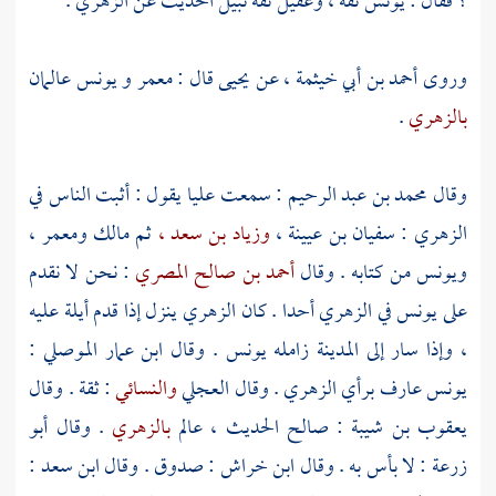
؟
فقال :
يونس
ثقة ،
وعقيل
ثقة نبيل الحديث عن
الزهري
.
وروى
أحمد بن أبي خيثمة ،
عن
يحيى
قال :
معمر
و
يونس
عالمان
بالزهري
.
وقال
محمد بن عبد الرحيم
: سمعت
عليا
يقول : أثبت الناس في
الزهري
:
سفيان بن عيينة ،
وزياد بن سعد ،
ثم
مالك
ومعمر ،
ويونس
من كتابه . وقال
أحمد بن صالح المصري
: نحن لا نقدم
على
يونس
في
الزهري
أحدا . كان
الزهري
ينزل إذا قدم
أيلة
عليه
، وإذا سار إلى
المدينة
زامله
يونس
. وقال
ابن عمار الموصلي
:
يونس
عارف برأي
الزهري
. وقال
العجلي
والنسائي
: ثقة . وقال
يعقوب بن شيبة
: صالح الحديث ، عالم
بالزهري
. وقال
أبو
زرعة
: لا بأس به . وقال
ابن خراش
: صدوق . وقال
ابن سعد
: