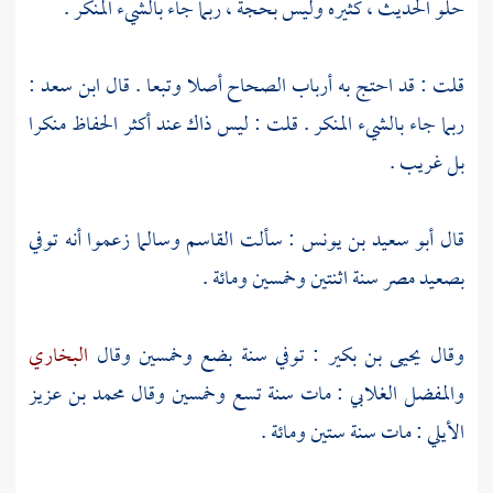
حلو الحديث ، كثيره وليس بحجة ، ربما جاء بالشيء المنكر .
قلت : قد احتج به أرباب الصحاح أصلا وتبعا . قال
ابن سعد
:
ربما جاء بالشيء المنكر . قلت : ليس ذاك عند أكثر الحفاظ منكرا
بل غريب .
قال
أبو سعيد بن يونس
: سألت
القاسم
وسالما
زعموا أنه توفي
بصعيد مصر
سنة اثنتين وخمسين ومائة .
وقال
يحيى بن بكير
: توفي سنة بضع وخمسين وقال
البخاري
والمفضل الغلابي
: مات سنة تسع وخمسين وقال
محمد بن عزيز
الأيلي
: مات سنة ستين ومائة .