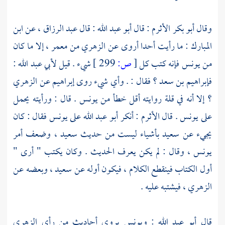
وقال
أبو بكر الأثرم
: قال
أبو عبد الله
: قال
عبد الرزاق ،
عن
ابن
المبارك
: ما رأيت أحدا أروى عن
الزهري
من
معمر ،
إلا ما كان
من
يونس
فإنه كتب كل
[
ص:
299 ]
شيء . قيل
لأبي عبد الله
:
فإبراهيم بن سعد ؟
فقال : . وأي شيء روى
إبراهيم
عن
الزهري
؟
إلا أنه في قلة روايته أقل خطأ من
يونس
. قال : ورأيته يحمل
على
يونس
. قال
الأثرم
: أنكر
أبو عبد الله
على
يونس
فقال : كان
يجيء عن
سعيد
بأشياء ليست من حديث
سعيد ،
وضعف أمر
يونس ،
وقال : لم يكن يعرف الحديث . وكان يكتب " أرى "
أول الكتاب فينقطع الكلام ، فيكون أوله عن
سعيد ،
وبعضه عن
الزهري ،
فيشتبه عليه .
قال
أبو عبد الله
:
ويونس
يروي أحاديث من رأي
الزهري