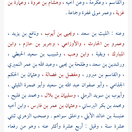
والقاسم ،
وعكرمة ،
وعن أخيه ،
وهشام بن عروة ،
وعمارة بن
غزية ،
وعمر مولى غفرة
وجماعة .
وعنه :
الليث بن سعد ،
ويحيى بن أيوب ،
ونافع بن يزيد ،
وعمرو بن الحارث ،
والأوزاعي ،
وجرير بن حازم ،
وابن
المبارك ،
وبقية ،
وابن وهب ،
وشبيب بن سعيد الحبطي ،
ورشدين بن سعد ،
وطلحة بن يحيى ،
وعبد الله بن عمر النميري
،
والقاسم بن مبرور ،
ومفضل بن فضالة ،
وعثمان بن الحكم
الجذامي ،
وأبو صفوان عبد الله بن سعيد
وأبو ضمرة الليثي ،
وأيوب بن سويد الرملي ،
وسليمان بن بلال ،
ومحمد بن فليح ،
ومحمد بن بكر البرساني ،
وعثمان بن عمر بن فارس ،
وابن أخيه
عنبسة بن خالد الأيلي ،
وخلق سواهم . وصحب
الزهري
ثنتي
عشرة سنة ، وقيل : أربع عشرة وأكثر عنه ، وهو من رفعاء