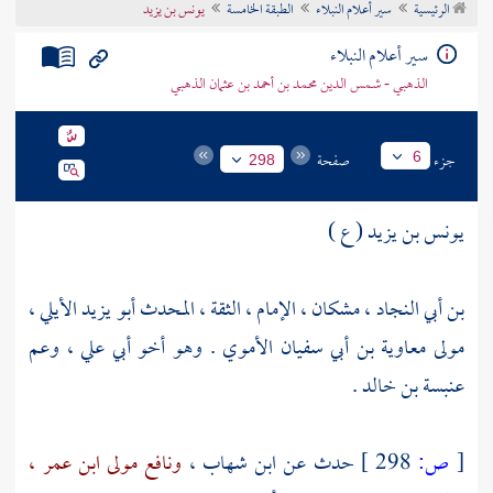
الرئيسية
سير أعلام النبلاء
الطبقة الخامسة
يونس بن يزيد
تراجم الأعلام
سير أعلام النبلاء
الذهبي - شمس الدين محمد بن أحمد بن عثمان الذهبي
جزء
صفحة
6
298
يونس بن يزيد ( ع )
بن أبي النجاد ، مشكان ، الإمام ، الثقة ، المحدث أبو يزيد الأيلي ،
مولى
معاوية بن أبي سفيان الأموي
. وهو أخو
أبي علي ،
وعم
عنبسة بن خالد
.
[
ص:
298 ]
حدث عن
ابن شهاب ،
ونافع مولى ابن عمر ،