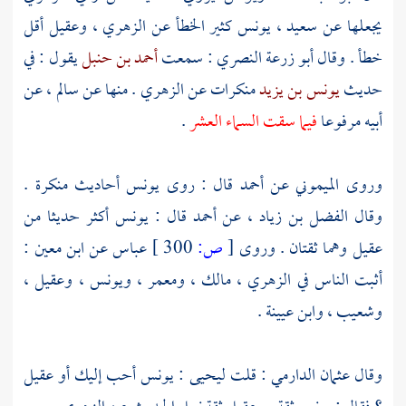
يجعلها عن
سعيد ،
يونس
كثير الخطأ عن
الزهري ،
وعقيل
أقل
خطأ . وقال
أبو زرعة النصري
: سمعت
أحمد بن حنبل
يقول : في
حديث
يونس بن يزيد
منكرات عن
الزهري
. منها عن
سالم ،
عن
أبيه مرفوعا
فيما سقت السماء العشر
.
وروى
الميموني
عن
أحمد
قال : روى
يونس
أحاديث منكرة .
وقال
الفضل بن زياد ،
عن
أحمد
قال :
يونس
أكثر حديثا من
عقيل
وهما ثقتان . وروى
[
ص:
300 ]
عباس
عن
ابن معين
:
أثبت الناس في
الزهري ،
مالك ،
ومعمر ،
ويونس ،
وعقيل ،
وشعيب ،
وابن عيينة
.
وقال
عثمان الدارمي
: قلت
ليحيى
:
يونس
أحب إليك أو
عقيل