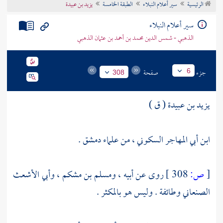
الرئيسية
سير أعلام النبلاء
الطبقة الخامسة
يزيد بن عبيدة
تراجم الأعلام
سير أعلام النبلاء
الذهبي - شمس الدين محمد بن أحمد بن عثمان الذهبي
جزء
صفحة
6
308
يزيد بن عبيدة ( ق )
ابن أبي المهاجر السكوني ، من علماء
دمشق
.
[
ص:
308 ]
روى عن أبيه ،
ومسلم بن مشكم ،
وأبي الأشعث
الصنعاني
وطائفة . وليس هو بالمكثر .