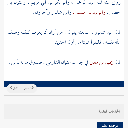
روى عنه ابنه
عبد الرحمن ،
وأبو بكر بن أبي مريم ،
وعثمان بن
حصن ،
والوليد بن مسلم ،
وابن شابور
وآخرون .
قال
ابن شابور
: سمعته يقول : من أراد أن يعرف كيف وصف
الله نفسه ، فليقرأ شيئا من أول الحديد .
قال
يحيى بن معين
في جواب
عثمان الدارمي
: صدوق ما به بأس .
السابق
التالي
الخدمات العلمية
ترجمة علم