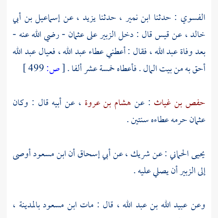
الفسوي
: حدثنا
ابن نمير
، حدثنا
يزيد
، عن
إسماعيل بن أبي
خالد
، عن
قيس
قال : دخل
الزبير
على
عثمان
- رضي الله عنه -
بعد وفاة عبد الله ، فقال : أعطني عطاء
عبد الله
، فعيال
عبد الله
أحق به من بيت المال . فأعطاه خمسة عشر ألفا .
[
ص:
499 ]
حفص بن غياث
: عن
هشام بن عروة
، عن أبيه قال : وكان
عثمان
حرمه عطاءه سنتين .
يحيى الحماني
: عن
شريك
، عن
أبي إسحاق
أن
ابن مسعود
أوصى
إلى
الزبير
أن يصلي عليه .
وعن
عبيد الله بن عبد الله
، قال : مات
ابن مسعود
بالمدينة
،