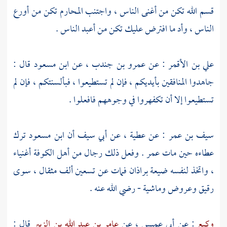
قسم الله تكن من أغنى الناس ، واجتنب المحارم تكن من أورع
الناس ، وأد ما افترض عليك تكن من أعبد الناس .
علي بن الأقمر
: عن
عمرو بن جندب
، عن
ابن مسعود
قال :
جاهدوا المنافقين بأيديكم ، فإن لم تستطيعوا ، فبألسنتكم ، فإن لم
تستطيعوا إلا أن تكفهروا في وجوههم فافعلوا .
سيف بن عمر
: عن
عطية
، عن
أبي سيف
أن
ابن مسعود
ترك
عطاءه
حين مات
عمر
. وفعل ذلك رجال من أهل
الكوفة
أغنياء
، واتخذ لنفسه ضيعة براذان فمات عن تسعين ألف مثقال ، سوى
رقيق وعروض وماشية - رضي الله عنه .
وكيع
: عن
أبي عميس
، عن
عامر بن عبد الله بن الزبير
قال :