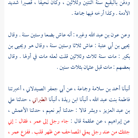
ودفن
بالبقيع
سنة اثنتين وثلاثين ، وكان نحيفا ، قصيرا شديد
الأدمة . وكذا أرخه فيها جماعة .
وعن
عون بن عبد الله
وغيره : أنه عاش بضعا وستين سنة . وقال
يحيى بن أبي عتبة
: عاش ثلاثا وستين سنة ، وقال هو
ويحيى بن
بكير
: مات سنة ثلاث وثلاثين قلت لعله مات في أولها . وقال
بعضهم : مات قبل
عثمان
بثلاث سنين .
أنبأنا
أحمد بن سلامة
وجماعة ، عن
أبي جعفر الصيدلاني
، أخبرتنا
فاطمة بنت عبد الله
، أنبأنا
ابن ريذة
، أنبأنا
الطبراني
، حدثنا
علي
بن عبد العزيز
،
وبشر
قالا : حدثنا
أبو نعيم
، حدثنا
الأعمش
،
عن
إبراهيم
، عن
علقمة
قال :
جاء رجل إلى
عمر
، فقال : إني
جئتك من عند رجل يملي المصاحف عن ظهر قلب . ففزع
عمر
،