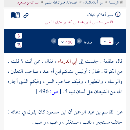
الرئيسية
سير أعلام النبلاء
الصحابة رضوان الله عليهم
عبد الله بن مسعود
تراجم الأعلام
سير أعلام النبلاء
الذهبي - شمس الدين محمد بن أحمد بن عثمان الذهبي
جزء
صفحة
1
496
قال
علقمة
: جلست إلى
أبي الدرداء
، فقال : ممن أنت ؟ قلت :
من
الكوفة
. فقال : أوليس عندكم
ابن أم عبد
، صاحب النعلين ،
والوساد ، والمطهرة ، وفيكم صاحب السر ، وفيكم الذي أجاره
الله من الشيطان على لسان نبيه ؟ .
[
ص:
496 ]
عن
القاسم بن عبد الرحمن
أن
ابن مسعود
كان يقول في دعائه :
خائف مستجير ، تائب ، مستغفر ، راغب ، راهب .