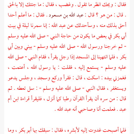
فقال : ويحك انظر ما تقول . وغضب ، فقال : ما جئتك إلا بالحق
. قال : من هو ؟ قال :
عبد الله بن مسعود
. فقال : ما أعلم أحدا
أحق بذلك منه ، وسأحدثك عن
عبد الله
: إنا سمرنا ليلة في بيت
أبي بكر
في بعض ما يكون من حاجة النبي - صلى الله عليه وسلم
- ثم خرجنا ورسول الله - صلى الله عليه وسلم - بيني وبين
أبي
بكر
، فلما انتهينا إلى المسجد إذا رجل يقرأ ، فقام النبي - صلى الله
عليه وسلم - يستمع إليه ، فقلت : يا رسول الله ، أعتمت ،
فغمزني بيده : اسكت ، قال : فقرأ وركع وسجد ، وجلس يدعو
ويستغفر ، فقال النبي - صلى الله عليه وسلم - : سل تعطه . ثم
قال : من سره أن يقرأ القرآن رطبا كما أنزل ، فليقرأ قراءة
ابن أم
عبد
. فعلمت أنا وصاحبي أنه
عبد الله
.
فلما أصبحت غدوت إليه لأبشره ، فقال : سبقك بها
أبو بكر
، وما