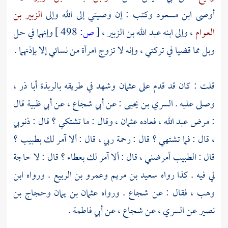
أوصى
ابن مسعود
وكتب : إن وصيتي إلى الله وإلى
الزبير بن
العوام
، وإلى ابنه
عبد الله بن الزبير
،
[
ص:
498 ]
وإنهما في حل
وبل مما قضيا في تركتي ، وإنه لا تزوج امرأة من نسائي إلا بإذنهما .
قلت : كان قد قدم على
عثمان
وشهد في طريقه
بالربذة
أبا ذر
،
وصلى عليه .
السري بن يحيى
: عن
أبي شجاع
، عن
أبي ظبية
قال
: مرض
عبد الله
، فعاده
عثمان
، وقال : ما تشتكي ؟ قال : ذنوبي
، قال : فما تشتهي ؟ قال : رحمة ربي ، قال : ألا آمر لك بطبيب ؟
قال : الطبيب أمرضني ، قال : ألا آمر لك
بعطاء
؟ قال : لا حاجة
لي فيه . كذا رواه
سعيد بن مريم
وعمرو بن الربيع
. ورواه
ابن
وهب
، فقال : عن
شجاع
. ورواه
عثمان بن يمان
وحجاج بن
نصير
عن
السري
، عن
شجاع
، عن
أبي فاطمة
.