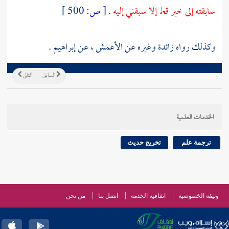
سابقته إلى خير قط إلا سبقني إليه
.
[
ص:
500 ]
وكذلك رواه
زائدة
وغيره عن
الأعمش
، عن
إبراهيم
.
السابق
التالي
الخدمات العلمية
ترجمة علم
تخريج حديث
وثيقة الخصوصية
اتفاقية الخدمة
اتصل بنا
من نحن