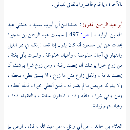
بالآخرة ، يا قوم فأضروا بالفاني للباقي .
أبو عبد الرحمن المقرئ
: حدثنا
ابن أبي أيوب سعيد
، حدثني
عبد
الله بن الوليد
،
[
ص:
497 ]
سمعت
عبد الرحمن بن حجيرة
يحدث عن
ابن مسعود
أنه كان يقول إذا قعد : إنكم في ممر الليل
والنهار في آجال منقوصة ، وأعمال محفوظة ، والموت يأتي بغتة ،
من زرع خيرا يوشك أن يحصد رغبة ، ومن زرع شرا يوشك أن
يحصد ندامة ، ولكل زارع مثل ما زرع ، لا يسبق بطيء بحظه ،
ولا يدرك حريص ما لم يقدر له ، فمن أعطي خيرا ، فالله أعطاه ،
ومن وقي شرا ، فالله وقاه ، المتقون سادة ، والفقهاء قادة ،
ومجالستهم زيادة .
العلاء بن خالد
: عن
أبي وائل
، عن
عبد الله
، قال : ارض بما