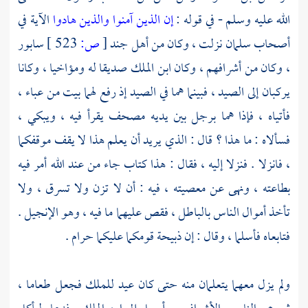
الله عليه وسلم - في قوله :
إن الذين آمنوا والذين هادوا
الآية في
أصحاب
سلمان
نزلت ، وكان من أهل جند
[
ص:
523 ]
سابور
، وكان من أشرافهم ، وكان ابن الملك صديقا له ومؤاخيا ، وكانا
يركبان إلى الصيد ، فبينما هما في الصيد إذ رفع لهما بيت من عباء ،
فأتياه ، فإذا هما برجل بين يديه مصحف يقرأ فيه ، ويبكي ،
فسألاه : ما هذا ؟ قال : الذي يريد أن يعلم هذا لا يقف موقفكما
، فانزلا . فنزلا إليه ، فقال : هذا كتاب جاء من عند الله أمر فيه
بطاعته ، ونهى عن معصيته ، فيه : أن لا تزن ولا تسرق ، ولا
تأخذ أموال الناس بالباطل ، فقص عليهما ما فيه ، وهو الإنجيل .
فتابعاه فأسلما ، وقال : إن ذبيحة قومكما عليكما حرام .
ولم يزل معهما يتعلمان منه حتى كان عيد للملك فجعل طعاما ،