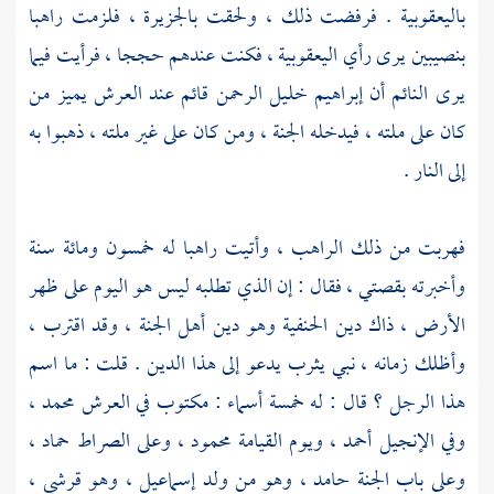
باليعقوبية . فرفضت ذلك ، ولحقت
بالجزيرة
، فلزمت راهبا
بنصيبين
يرى رأي اليعقوبية ، فكنت عندهم حججا ، فرأيت فيما
يرى النائم أن
إبراهيم
خليل الرحمن قائم عند العرش يميز من
كان على ملته ، فيدخله الجنة ، ومن كان على غير ملته ، ذهبوا به
إلى النار .
فهربت من ذلك الراهب ، وأتيت راهبا له خمسون ومائة سنة
وأخبرته بقصتي ، فقال : إن الذي تطلبه ليس هو اليوم على ظهر
الأرض ، ذاك دين الحنفية وهو دين أهل الجنة ، وقد اقترب ،
وأظلك زمانه ، نبي
يثرب
يدعو إلى هذا الدين . قلت : ما اسم
هذا الرجل ؟ قال : له خمسة أسماء : مكتوب في العرش
محمد
،
وفي الإنجيل أحمد ، ويوم القيامة محمود ، وعلى الصراط حماد ،
وعلى باب الجنة حامد ، وهو من ولد
إسماعيل
، وهو قرشي ،