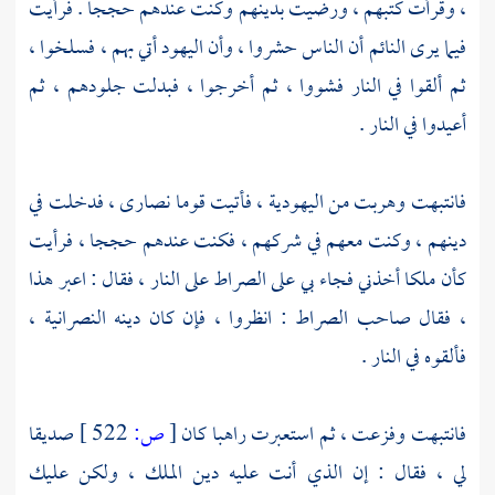
، وقرأت كتبهم ، ورضيت بدينهم وكنت عندهم حججا . فرأيت
فيما يرى النائم أن الناس حشروا ، وأن
اليهود
أتي بهم ، فسلخوا ،
ثم ألقوا في النار فشووا ، ثم أخرجوا ، فبدلت جلودهم ، ثم
أعيدوا في النار .
فانتبهت وهربت من اليهودية ، فأتيت قوما نصارى ، فدخلت في
دينهم ، وكنت معهم في شركهم ، فكنت عندهم حججا ، فرأيت
كأن ملكا أخذني فجاء بي على الصراط على النار ، فقال : اعبر هذا
، فقال صاحب الصراط : انظروا ، فإن كان دينه النصرانية ،
فألقوه في النار .
فانتبهت وفزعت ، ثم استعبرت راهبا كان
[
ص:
522 ]
صديقا
لي ، فقال : إن الذي أنت عليه دين الملك ، ولكن عليك