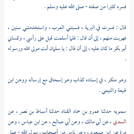
فسرد كثيرا من صفته - صلى الله عليه وسلم .
قال : فسرت في البرية ، فسبتني العرب ، واستخدمتني سنين ،
فهربت منهم ، إلى أن قال : فلما أسلمت قبل على رأسي ، وكساني
أبو بكر
ما كان عليه ، إلى أن قال : يا
سلمان
أنت مولى الله ورسوله
.
وهو منكر ، في إسناده كذاب وهو
إسحاق
مع إرساله ووهن
ابن
لهيعة
والتيمي
.
سمويه
حدثنا
عمرو بن حماد القناد
حدثنا
أسباط بن نصر
، عن
السدي
، عن
أبي مالك
، وعن
أبي صالح
، عن
ابن عباس
، وعن
مرة
عن
ابن مسعود
، وعن ناس من أصحاب رسول الله - صلى