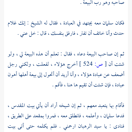
صاحبه وهو رب البيعة .
فكان
سلمان
معه يجتهد في العبادة ، فقال له الشيخ : إنك غلام
حدث وأنا خائف أن تفتر ، فارفق بنفسك ، قال : خل عني .
ثم إن صاحب البيعة دعاه ، فقال : تعلم أن هذه البيعة لي ، ولو
شئت أن
[
ص:
524 ]
أخرج هؤلاء ، لفعلت ، ولكني رجل
أضعف عن عبادة هؤلاء ، وأنا أريد أن أتحول إلى بيعة أهلها أهون
عبادة ، فإن شئت أن تقيم ها هنا ، فأقم .
فأقام بها يتعبد معهم ، ثم إن شيخه أراد أن يأتي
بيت المقدس
،
فدعا
سلمان
، وأعلمه ، فانطلق معه ، فمروا بمقعد على الطريق ،
فنادى : يا سيد الرهبان ارحمني . فلم يكلمه حتى أتى
بيت