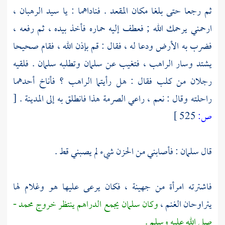
ثم رجعا حتى بلغا مكان المقعد . فناداهما : يا سيد الرهبان ،
ارحمني يرحمك الله ; فعطف إليه حماره فأخذ بيده ، ثم رفعه ،
فضرب به الأرض ودعا له ، فقال : قم بإذن الله ، فقام صحيحا
يشتد وسار الراهب ، فتغيب عن
سلمان
وتطلبه
سلمان
. فلقيه
رجلان من كلب فقال : هل رأيتما الراهب ؟ فأناخ أحدهما
راحلته وقال : نعم ، راعي الصرمة هذا فانطلق به إلى
المدينة
.
[
ص:
525 ]
قال
سلمان
: فأصابني من الحزن شيء لم يصبني قط .
فاشترته امرأة من
جهينة
، فكان يرعى عليها هو وغلام لها
يتراوحان الغنم ،
وكان
سلمان
يجمع الدراهم ينتظر خروج
محمد
-
صلى الله عليه وسلم .