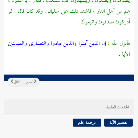
يصومون ويصلون ، ويشهدون أنك ستبعث . فقال : يا
سلمان
،
هم من أهل النار ، فاشتد ذلك على
سلمان
. وقد كان قال : لو
أدركوك صدقوك واتبعوك .
فأنزل الله :
إن الذين آمنوا والذين هادوا والنصارى والصابئين
الآية
.
السابق
التالي
الخدمات العلمية
تفسير الآية
ترجمة علم