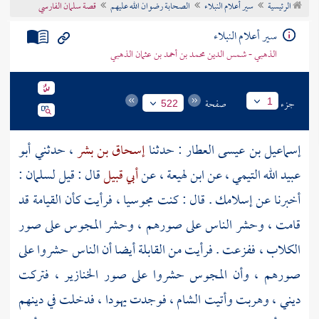
الرئيسية
سير أعلام النبلاء
الصحابة رضوان الله عليهم
قصة سلمان الفارسي
تراجم الأعلام
سير أعلام النبلاء
الذهبي - شمس الدين محمد بن أحمد بن عثمان الذهبي
جزء
صفحة
1
522
إسماعيل بن عيسى العطار
: حدثنا
إسحاق بن بشر
، حدثني
أبو
عبيد الله التيمي
، عن
ابن لهيعة
، عن
أبي قبيل
قال : قيل
لسلمان
:
أخبرنا عن إسلامك . قال : كنت مجوسيا ، فرأيت كأن القيامة قد
قامت ، وحشر الناس على صورهم ، وحشر
المجوس
على صور
الكلاب ، ففزعت . فرأيت من القابلة أيضا أن الناس حشروا على
صورهم ، وأن
المجوس
حشروا على صور الخنازير ، فتركت
ديني ، وهربت وأتيت
الشام
، فوجدت يهودا ، فدخلت في دينهم