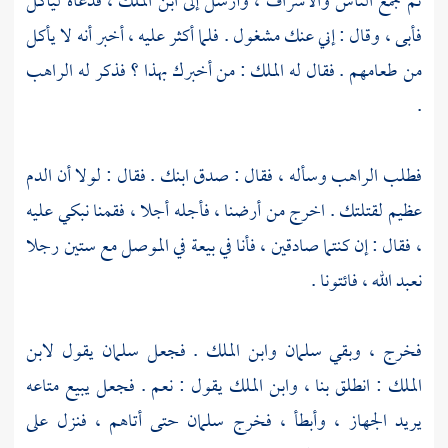
ثم جمع الناس والأشراف ، وأرسل إلى ابن الملك ، فدعاه ليأكل
فأبى ، وقال : إني عنك مشغول . فلما أكثر عليه ، أخبر أنه لا يأكل
من طعامهم . فقال له الملك : من أخبرك بهذا ؟ فذكر له الراهب
.
فطلب الراهب وسأله ، فقال : صدق ابنك . فقال : لولا أن الدم
عظيم لقتلتك . اخرج من أرضنا ، فأجله أجلا ، فقمنا نبكي عليه
، فقال : إن كنتما صادقين ، فأنا في بيعة في
الموصل
مع ستين رجلا
نعبد الله ، فائتونا .
فخرج ، وبقي
سلمان
وابن الملك . فجعل
سلمان
يقول لابن
الملك : انطلق بنا ، وابن الملك يقول : نعم . فجعل يبيع متاعه
يريد الجهاز ، وأبطأ ، فخرج
سلمان
حتى أتاهم ، فنزل على