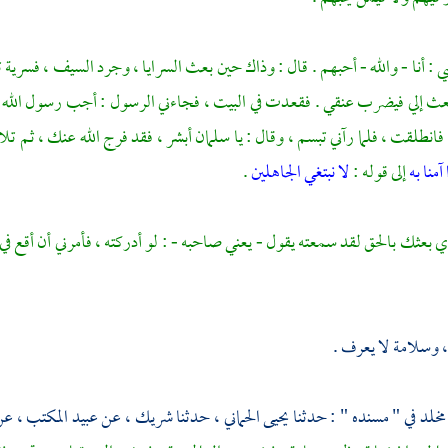
 : أنا - والله - أحبهم . قال : وذاك حين بعث السرايا ، وجرد السيف ، فسري
عث إلي فيضرب عنقي . فقعدت في البيت ، فجاءني الرسول : أجب رسول الله .
فانطلقت ، فلما رآني تبسم ، وقال : يا
سلمان
أبشر ، فقد فرج الله عنك ، ثم تلا
آمنا به
إلى قوله :
لا نبتغي الجاهلين
.
بعثك بالحق لقد سمعته يقول - يعني صاحبه - : لو أدركته ، فأمرني أن أقع في الن
،
وسلامة
لا يعرف .
مخلد في " مسنده " : حدثنا
يحيى الحماني
، حدثنا
شريك
، عن
عبيد المكتب
، ع