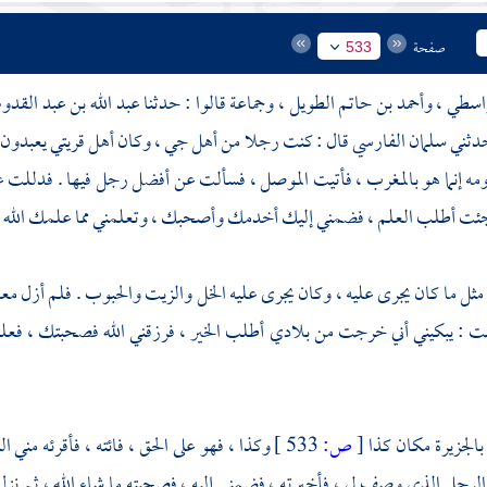
صفحة
533
واسطي
،
وأحمد بن حاتم الطويل
، وجماعة قالوا : حدثنا
عبد الله بن عبد القد
دثني
سلمان الفارسي
قال : كنت رجلا من أهل
جي
، وكان أهل قريتي يعبدون ا
مه إنما هو بالمغرب ، فأتيت الموصل ، فسألت عن أفضل رجل فيها . فدللت ع
جئت أطلب العلم ، فضمني إليك أخدمك وأصحبك ، وتعلمني مما علمك الله . ق
ثل ما كان يجرى عليه ، وكان يجرى عليه الخل والزيت والحبوب . فلم أزل معه
ت : يبكيني أني خرجت من بلادي أطلب الخير ، فرزقني الله فصحبتك ، فعل
بالجزيرة
مكان كذا
[
ص:
533 ]
وكذا ، فهو على الحق ، فائته ، فأقرئه مني 
رجل الذي وصف لي ، فأخبرته ، فضمني إليه ، فصحبته ما شاء الله ، ثم نزل 