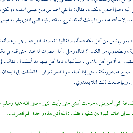
 إليه ، فلما احتضر ، بكيت ، فقال : ما بقي أحد على دين
عيسى
أعلمه ، ولكن ه
د إلا سألته عنه ، وإذا بلغك أنه قد خرج ، فائته ; فإنه النبي الذي بشر به
عيسى
، ومر بي ناس من
أهل
مكة
فسألتهم فقالوا : نعم قد ظهر فينا رجل يزعم أنه
ة ، وتطعموني من الكسر ؟ فقال رجل : أنا . فصرت له عبدا حتى قدم بي
مك
يت امرأة من أهل بلادي ، فسألتها ، فإذا أهل بيتها قد أسلموا . فقالت لي
ذا صاح عصفور
مكة
، حتى إذا أضاء لهم الفجر تفرقوا . فانطلقت إلى البستان
. وإنما صنعت ذلك لئلا يفقدوني .
لساعة التي أخبرتني ، خرجت أمشي حتى رأيت النبي - صلى الله عليه وسلم - 
ت إلى خاتم النبوة بين كتفيه ، فقلت : الله أكبر هذه واحدة . ثم انصرفت .