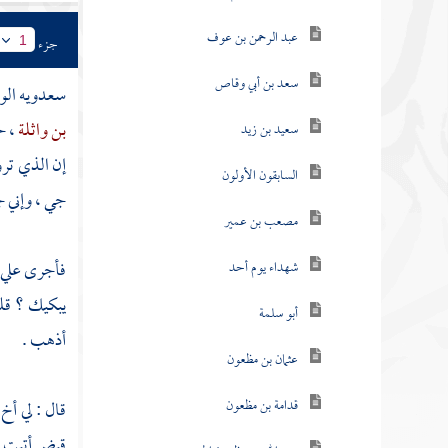
عبد الرحمن بن عوف
جزء
1
سعد بن أبي وقاص
سعدويه ال
بن واثلة
، ح
سعيد بن زيد
إن الذي ترو
السابقون الأولون
جي
، وإني 
مصعب بن عمير
فأجرى علي م
شهداء يوم أحد
يبكيك ؟ قل
أبو سلمة
أذهب .
عثمان بن مظعون
قدامة بن مظعون
قال : لي أخ
قبض أتيت ال