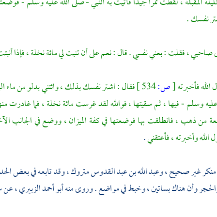
لليلة المقبلة ، لقطت تمرا جيدا فأتيت به النبي - صلى الله عليه وسلم - فوضعته
ر نفسك .
 صاحبي ، فقلت : بعني نفسي . قال : نعم على أن تنبت لي مائة نخلة ، فإذا أنب
الله فأخبرته
[
ص:
534 ]
فقال : اشتر نفسك بذلك ، وائتني بدلو من ماء ال
عليه وسلم - فيها ، ثم سقيتها ، فوالله لقد غرست مائة نخلة ، فما غادرت منه
عة من ذهب ، فانطلقت بها فوضعتها في كفة الميزان ، ووضع في الجانب الآخ
الله وأخبرته ، فأعتقني
.
منكر غير صحيح ،
وعبد الله بن عبد القدوس
متروك ، وقد تابعه في بعض الح
الحجر وأن هناك بساتين ، وخبط في مواضع . وروى منه
أبو أحمد الزبيري
، عن
س