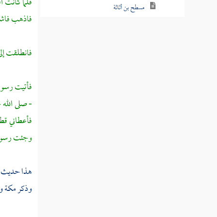
فلما كانت ا
مسطح بن أثاثة
فاذهب فاشت
أبو عبس
فانطلقت إلى
ابن التيهان
أبو جندل
فأتيت رسول 
عبد الله بن سهيل
- صلى الله 
سهيل بن عمرو
فأعطاني قط
وجئت رسول 
البراء بن مالك
نوفل
هذا حديث 
الحارث بن نوفل
وذكر
مكة
و
عبد الله بن الحارث