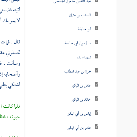
عبد الله بن مظعون الجمحي
أتيته فضمني
السائب بن عثمان
لا يمر بك أح
أبو حذيفة
قال : فمات 
سالم مولى أبي حذيفة
تحملوني عقب
شهداء بدر
وسألت ، فلق
حمزة بن عبد المطلب
وأصحابه إ
أشتكي بطني 
عاقل بن البكير
خالد بن البكير
فلما كانت ا
إياس بن أبي البكير
حبوته ، فنظر
عامر بن أبي البكير