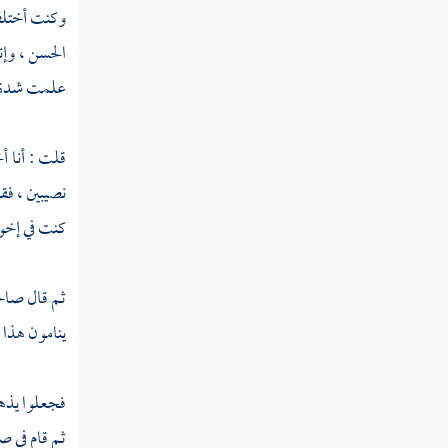
وكنت أختلف إ
كلثوم بن الهدم
الحسن ، وإن
علمت شدة أ
أبو دجانة الأنصاري
خبيب بن عدي
قلت : أنا 
معاذ بن عمرو بن الجموح
نصيبين
، فق
معوذ بن عمرو
كنت في إخوا
خلاد بن عمرو
ثم قال صاحب
عمرو بن الجموح
ينامون هذا ا
عبيدة بن الحارث
فجعلوا يذهب
أعيان البدريين
ثم قام في صل