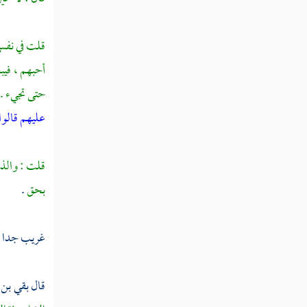
سعد بن معاذ
زيد بن الخطاب
قلت في نفسي
أحبهم ، فيب
أسعد بن زرارة
حتى تجيء . 
عتبة بن غزوان
عليهم قالوا 
عكاشة بن محصن
قلت : والذي 
ثابت بن قيس
بحق
.
شهداء أجنادين واليرموك
طليحة بن خويلد
غريب جدا 
سعد بن الربيع
قال
بقي
بن 
معن بن عدي