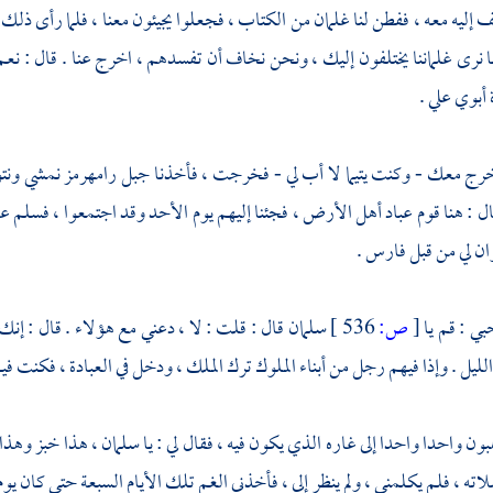
ليه معه ، ففطن لنا غلمان من الكتاب ، فجعلوا يجيئون معنا ، فلما رأى ذلك أهل 
ا نرى غلماننا يختلفون إليك ، ونحن نخاف أن تفسدهم ، اخرج عنا . قال : نعم
بوي علي .
أخرج معك - وكنت يتيما لا أب لي - فخرجت ، فأخذنا جبل
رامهرمز
نمشي ونتو
ال : هنا قوم عباد أهل الأرض ، فجئنا إليهم يوم الأحد وقد اجتمعوا ، فسلم عل
ن لي من قبل فارس .
ي : قم يا
[
ص:
536 ]
سلمان
قال : قلت : لا ، دعني مع هؤلاء . قال : إنك
لليل . وإذا فيهم رجل من أبناء الملوك ترك الملك ، ودخل في العبادة ، فكنت في
ون واحدا واحدا إلى غاره الذي يكون فيه ، فقال لي : يا
سلمان
، هذا خبز وهذا
اته ، فلم يكلمني ، ولم ينظر إلي ، فأخذني الغم تلك الأيام السبعة حتى كان يوم