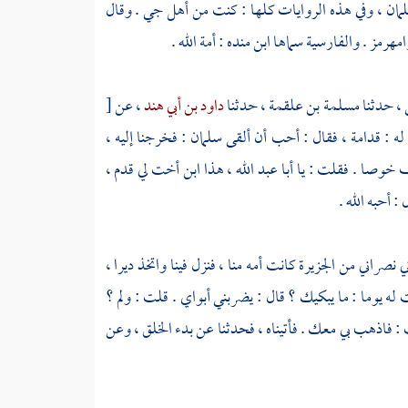
مان
، وفي هذه الروايات كلها : كنت من أهل
جي
. وقال
امهرمز
. والفارسية سماها
ابن منده
: أمة الله .
، حدثنا
مسلمة بن علقمة
، حدثنا
داود بن أبي هند
، عن
[
له : قدامة ، فقال : أحب أن ألقى سلمان : فخرجنا إليه ،
وصا . فقلت : يا أبا عبد الله ، هذا ابن أخت لي قدم ،
 أحبه الله .
اني نصراني من
الجزيرة
كانت أمه منا ، فنزل فينا واتخذ ديرا ،
ه يوما : ما يبكيك ؟ قال : يضربني أبواي . قلت : ولم ؟
ت : فاذهب بي معك . فأتيناه ، فحدثنا عن بدء الخلق ، وعن