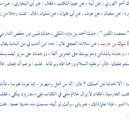
رك
أخو
الثوري
، عن أبيه ، عن
عبيد المكتب
، فقال : عن
أبي البختري
، عن
سل
ره : عن
سفيان
، عن
عوف
، عن
أبي عثمان
، عن
سلمان
، قال : كنت رجلا من
ر
" معجمه الكبير " : حدثنا
أحمد بن داود المكي
، حدثنا
قيس ابن حفص الدارمي
سماك بن حرب
، عن
سلامة العجلي
قال : جاء ابن أخت لي من البادية يقال 
 ، وجدناه
بالمدائن
وهو يومئذ على عشرين ألفا ، ووجدناه على سرير ليف يسف خ
 عليك . قال : وعليه السلام ورحمة الله وبركاته . قلت : يزعم أنه يحبك . قال :
نا : ألا تحدثنا عن أصلك ؟ قال : أنا من أهل
رامهرمز
، كنا قوما مجوسا ، فأت
ب الفارسية ، فكان لا يزال غلام معي في الكتاب يجيء مضروبا يبكي ، فقلت ل
ذا الدير ، فإذا علما ذلك ، ضرباني ، وأنت لو أتيته سمعت منه حديثا عجبا . قل
.