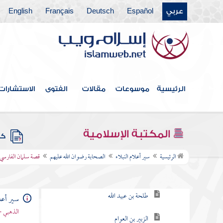
عربي
Español
Deutsch
Français
English
الرئيسية
موسوعات
مقالات
الفتوى
الاستشارات
فهرس الكتاب
المكتبة الإسلامية
كتب
الصحابة رضوان الله عليهم
الرئيسية
سير أعلام النبلاء
الصحابة رضوان الله عليهم
قصة سلمان الفارسي
أبو عبيدة بن الجراح
طلحة بن عبيد الله
سير أعلا
الذهبي -
الزبير بن العوام