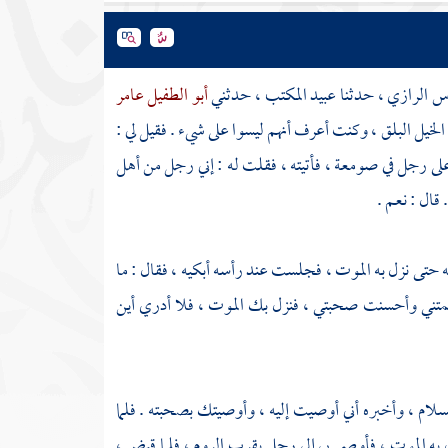
وس الرازي
، حدثنا
عبيد المكتب
، حدثني
أبو الطفيل عامر
لخيل البلق ، وكنت أعرف أنهم ليسوا على شيء . فقيل لي :
لى رجل في صومعة ، فأتيته ، فقلت له : إني رجل من أهل
ال : نعم .
 حتى نزل به الموت ، فجلست عند رأسه أبكيه ، فقال : ما
متني وأحسنت صحبتي ، فنزل بك الموت ، فلا أدري أين
السلام ، وأخبره أني أوصيت إليه ، وأوصيتك بصحبته . فلما
به الموت ، فأوصى بي إلى رجل بقرب الروم ، فلما قبض ،