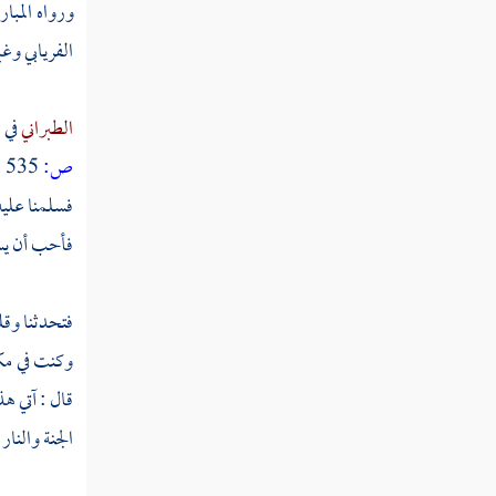
ورواه
المبا
عبد الله بن عبد الله بن الحارث
الفريابي
وغي
سعيد بن الحارث
الطبراني
في 
أبو سفيان بن الحارث
ص:
535 ]
جعفر بن أبي سفيان
فسلمنا عليه
جعفر بن أبي طالب
فأحب أن يسلم
عقيل بن أبي طالب الهاشمي
فتحدثنا وقل
زيد بن حارثة
وكنت في مكت
عبد الله بن رواحة
قال : آتي ه
الجنة والنار 
شهداء يوم الرجيع
شهداء بئر معونة