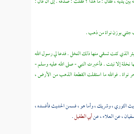
 بين يديه ، فقال : ما هذا ؟ فقلت : صدقة . إلى أن قال :
تت جئني بوزن نواة من ذهب .
بئر الذي كنت تسقي منها ذلك النخل . فدعا لي رسول الله
ا نخلة إلا نبتت . فأخبرت النبي - صلى الله عليه وسلم -
ر نواة . فوالله ما استقلت القطعة الذهب من الأرض ،
ديث
الثوري
،
وشريك
، وأما هو ، فسمن الحديث فأفسده ،
فيان
، عن
العلاء
، عن
أبي الطفيل
.