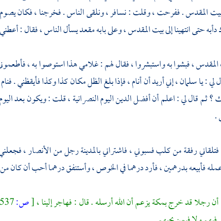
يت المقدس
. ففرحت ، وقلت : نسافر ، ونلقى الناس . فخرجنا ، فكان يصوم من
دأبه حتى انتهينا إلى
بيت المقدس
، وعلى بابه مقعد يسأل الناس ، فقال : أعطني 
 المقدس
، فبشوا به واستبشروا ، فقال لهم : غلامي هذا استوصوا به ، فأطعمون
 لي : يا
سلمان
، إني أريد أن أنام ، فإذا بلغ الظل مكان كذا وكذا فأيقظني . فنام
؟ ثم قال لي : اعلم أن أفضل الدين اليوم النصرانية ، قلت : ويكون بعد اليو
 .
: فتلقاني رفقة من كلب فسبوني ، فاشتراني
بالمدينة
رجل من
الأنصار
، فجعلني
مله فأبيعه بدرهمين ، فأرد درهما في الخوص ، وأستنفق درهما أحب أن كان من
ا أن رجلا قد خرج
بمكة
يزعم أن الله أرسله . قال : فهاجر إلينا ،
[
ص:
537 ]
 فيهم ولا فيمن يحبهم .