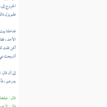
ربيعة بن الحارث
الخروج إلى
ب
عبد الله بن الحارث
فلم يزل ذاك 
خالد بن سعيد
فدخلنا
بيت
أبان بن سعيد
الأحد ، فقال
عمرو بن سعيد الأموي
أكن قلت لك 
أن يبعث نبي
العلاء بن الحضرمي
سعد بن خيثمة
إلى أن قال 
البراء بن معرور
بدرهم ، فأع
بشر بن البراء
قال : فبلغن
سعد بن عبادة
قال : لا خير