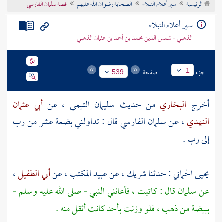
الرئيسية
سير أعلام النبلاء
الصحابة رضوان الله عليهم
قصة سلمان الفارسي
تراجم الأعلام
سير أعلام النبلاء
الذهبي - شمس الدين محمد بن أحمد بن عثمان الذهبي
جزء
صفحة
1
539
أخرج
البخاري
من حديث
سليمان التيمي
، عن
أبي عثمان
النهدي
، عن
سلمان الفارسي
قال : تداولني بضعة عشر من رب
إلى رب .
يحيى الحماني
: حدثنا
شريك
، عن
عبيد المكتب
، عن
أبي الطفيل
،
عن
سلمان
قال : كاتبت ، فأعانني النبي - صلى الله عليه وسلم -
ببيضة من ذهب ، فلو وزنت بأحد كانت أثقل منه .