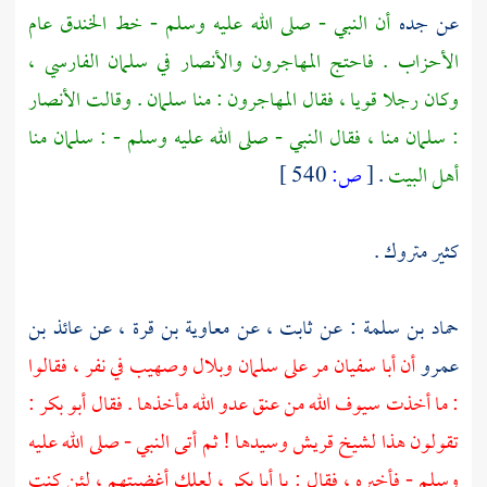
عن جده
أن النبي - صلى الله عليه وسلم - خط الخندق عام
الأحزاب . فاحتج
المهاجرون
والأنصار
في
سلمان الفارسي
،
وكان رجلا قويا ، فقال
المهاجرون
: منا
سلمان
. وقالت
الأنصار
:
سلمان
منا ، فقال النبي - صلى الله عليه وسلم - :
سلمان
منا
أهل البيت
.
[
ص:
540 ]
كثير متروك .
حماد بن سلمة :
عن
ثابت
، عن
معاوية بن قرة
، عن
عائذ بن
عمرو
أن
أبا سفيان
مر على
سلمان
وبلال
وصهيب
في نفر ، فقالوا
: ما أخذت سيوف الله من عنق عدو الله مأخذها . فقال
أبو بكر
:
تقولون هذا لشيخ
قريش
وسيدها ! ثم أتى النبي - صلى الله عليه
وسلم - فأخبره ، فقال : يا
أبا بكر
، لعلك أغضبتهم ، لئن كنت