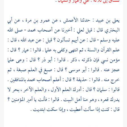
تشتاق إلى ثلاثة :
علي
وعمار
وسلمان
.
يعلى بن عبيد
: حدثنا
الأعمش
، عن
عمرو بن مرة
، عن
أبي
البختري
قال : قيل
لعلي
: أخبرنا عن أصحاب
محمد
- صلى الله
عليه وسلم - قال : عن أيهم تسألون ؟ قيل : عن
عبد الله
، قال :
علم القرآن والسنة ، ثم انتهى وكفى به علما . قالوا :
عمار
؟ قال :
مؤمن نسي فإن ذكرته ، ذكر . قالوا :
أبو ذر
؟ قال : وعى علما
عجز عنه . قالوا :
أبو موسى
؟ قال : صبغ في العلم صبغة ، ثم
خرج منه . قالوا :
حذيفة
؟ قال : أعلم أصحاب
محمد
بالمنافقين .
قالوا :
سلمان
؟ قال : أدرك العلم الأول ، والعلم الآخر ، بحر لا
يدرك قعره ، وهو منا أهل البيت . قالوا : فأنت يا أمير المؤمنين ؟
قال : كنت إذا سألت أعطيت ، وإذا سكت ابتديت .