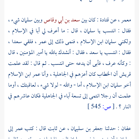
معمر
، عن
قتادة
: كان بين
سعد بن أبي وقاص
وبين
سلمان
شيء ،
فقال : انتسب يا
سلمان
، قال : ما أعرف لي أبا في الإسلام ،
ولكني
سلمان
ابن الإسلام ، فنمى ذلك إلى
عمر
، فلقي
سعدا
،
فقال : انتسب يا
سعد
، فقال : أنشدك بالله يا أمير المؤمنين ، قال
: وكأنه عرف ، فأبى أن يدعه حتى انتسب . ثم قال : لقد علمت
قريش
أن
الخطاب
كان أعزهم في الجاهلية ، وأنا
عمر
ابن الإسلام
أخو
سلمان
ابن الإسلام ، أما - والله - لولا شيء ، لعاقبتك ، أوما
علمت أن رجلا انتمى إلى تسعة آباء في الجاهلية فكان عاشرهم في
النار ؟ .
[
ص:
545 ]
عفان
: حدثنا
جعفر بن سليمان
، عن
ثابت
قال : كتب
عمر
إلى