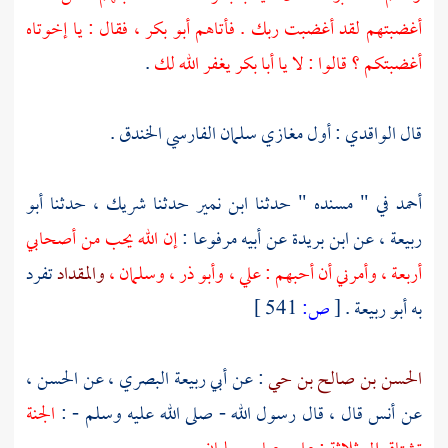
أغضبتهم لقد أغضبت ربك . فأتاهم
أبو بكر
، فقال : يا إخوتاه
أغضبتكم ؟ قالوا : لا يا
أبا بكر
يغفر الله لك
.
قال
الواقدي
: أول مغازي
سلمان الفارسي
الخندق
.
أحمد
في " مسنده " حدثنا
ابن نمير
حدثنا
شريك
، حدثنا
أبو
ربيعة
، عن
ابن بريدة
عن أبيه مرفوعا :
إن الله يحب من أصحابي
أربعة ، وأمرني أن أحبهم :
علي
،
وأبو ذر
،
وسلمان
،
والمقداد
تفرد
به
أبو ربيعة
.
[
ص:
541 ]
الحسن بن صالح بن حي
: عن
أبي ربيعة البصري
، عن
الحسن
،
عن
أنس
قال ، قال رسول الله - صلى الله عليه وسلم - :
الجنة