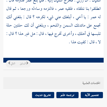
سلمان :
أن زرني . فخرج
سلمان
إليه . فلما بلغ
عمر
قدومه قال :
انطلقوا بنا نتلقاه ، فلقيه
عمر
، فالتزمه وساءله ورجعا ، ثم قال
له
عمر
: يا أخي ، أبلغك عني شيء تكرهه ؟ قال : بلغني أنك
تجمع على مائدتك السمن واللحم ، وبلغني أن لك حلتين حلة
تلبسها في أهلك ، وأخرى تخرج فيها ، قال : هل غير هذا ؟ قال :
لا ، قال : كفيت هذا .
السابق
التالي
الخدمات العلمية
تفسير الآية
ترجمة علم
تخريج حديث