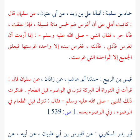
حماد بن سلمة
: أنبأنا
علي بن زيد
، عن
أبي عثمان
،
عن
سلمان
قال
: كاتبت أهلي على أن أغرس لهم خمس مائة فسيلة ، فإذا علقت ،
فأنا حر ، فقال النبي - صلى الله عليه وسلم - : إذا أردت أن
تغرس فآذني . فآذنته ، فغرس بيده إلا واحدة غرستها فيعلق
الجميع إلا الواحدة التي غرست
.
قيس بن الربيع
: حدثنا
أبو هاشم
، عن
زاذان
،
عن
سلمان
قال :
قرأت في التوراة أن البركة تنزل في الوضوء قبل الطعام . فذكرت
ذلك للنبي - صلى الله عليه وسلم - فقال : تنزل قبل الطعام في
الوضوء ، وفي الوضوء بعده
.
[
ص:
539 ]
أبو بدر السكوني
: عن
قابوس بن أبي ظبيان
، عن أبيه ، عن