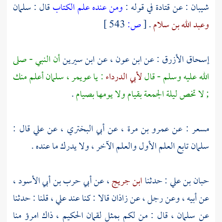
شيبان
: عن
قتادة
في قوله :
ومن عنده علم الكتاب
قال :
سلمان
وعبد الله بن سلام
.
[
ص:
543 ]
إسحاق الأزرق
: عن
ابن عون
، عن
ابن سيرين
أن النبي - صلى
الله عليه وسلم - قال
لأبي الدرداء
: يا عويمر ،
سلمان
أعلم منك
; لا تخص ليلة الجمعة بقيام ولا يومها بصيام
.
مسعر
: عن
عمرو بن مرة
، عن
أبي البختري
، عن
علي
قال :
سلمان
تابع العلم الأول والعلم الآخر ، ولا يدرك ما عنده .
حبان بن علي
: حدثنا
ابن جريج
، عن
أبي حرب بن أبي الأسود
،
عن أبيه ، وعن رجل ، عن
زاذان
قالا : كنا عند
علي
، قلنا : حدثنا
عن
سلمان
، قال : من لكم بمثل
لقمان
الحكيم ، ذاك امرؤ منا