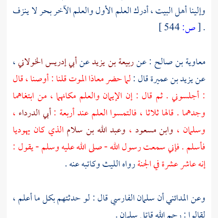
وإلينا أهل البيت ، أدرك العلم الأول والعلم الآخر بحر لا ينزف
.
[
ص:
544 ]
معاوية بن صالح
: عن
ربيعة بن يزيد
عن
أبي إدريس الخولاني
،
عن
يزيد بن عميرة
قال :
لما حضر
معاذا
الموت قلنا : أوصنا ، قال
: أجلسوني . ثم قال : إن الإيمان والعلم مكانهما ، من ابتغاهما
وجدهما . قالها ثلاثا ، فالتمسوا العلم عند أربعة :
أبي الدرداء
،
وسلمان
،
وابن مسعود
،
وعبد الله بن سلام
الذي كان يهوديا
فأسلم . فإني سمعت رسول الله - صلى الله عليه وسلم - يقول :
إنه عاشر عشرة في الجنة
رواه
الليث
وكاتبه عنه .
وعن
المدائني
أن
سلمان الفارسي
قال : لو حدثتهم بكل ما أعلم ،
لقالوا : رحم الله قاتل
سلمان
.