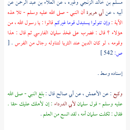
مسلم بن خالد الزنجي
وغيره ، عن
العلاء بن عبد الرحمن
عن
أبيه ، عن
أبي هريرة
أن النبي - صلى الله عليه وسلم - تلا هذه
الآية :
وإن تتولوا يستبدل قوما غيركم
قالوا : يا رسول الله ، من
هؤلاء ؟ قال : فضرب على فخذ
سلمان الفارسي
ثم قال : هذا
وقومه ، لو كان الدين عند الثريا لتناوله رجال من الفرس
.
[
ص:
542 ]
إسناده وسط .
وكيع
: عن
الأعمش
، عن
أبي صالح
قال :
بلغ النبي - صلى الله
عليه وسلم - قول
سلمان
لأبي الدرداء
: إن لأهلك عليك حقا .
فقال : ثكلت
سلمان
أمه ، لقد اتسع من العلم
.