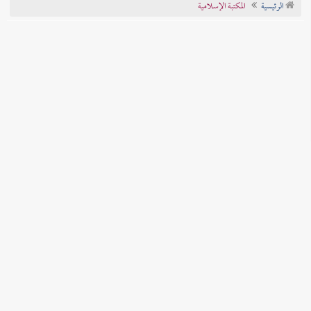
الرئيسية
المكتبة الإسلامية
تراجم الأعلام