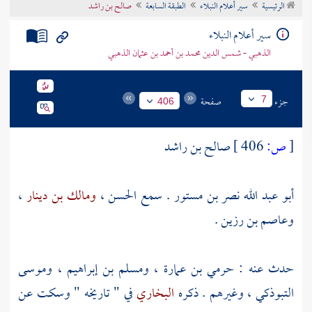
الرئيسية
سير أعلام النبلاء
الطبقة السابعة
صالح بن راشد
تراجم الأعلام
سير أعلام النبلاء
الذهبي - شمس الدين محمد بن أحمد بن عثمان الذهبي
جزء
صفحة
7
406
[
ص:
406 ]
صالح بن راشد
أبو عبد الله نصر بن مستور . سمع
الحسن
،
ومالك بن دينار
،
وعاصم بن رزين
.
حدث عنه :
حرمي بن عمارة
،
ومسلم بن إبراهيم
،
وموسى
التبوذكي
، وغيرهم . ذكره
البخاري
في " تاريخه " وسكت عن