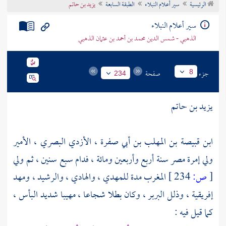
الرئيسية
سير أعلام النبلاء
الطبقة السابعة
يزيد بن حاتم
تراجم الأعلام
سير أعلام النبلاء
الذهبي - شمس الدين محمد بن أحمد بن عثمان الذهبي
جزء
صفحة
8
234
يزيد بن حاتم
ابن قبيصة بن المهلب بن أبي صفرة ، الأزدي البصري ، الأمير
ولي إمرة
مصر
سنة أربع وأربعين ومائة ، فدام سبع سنين ، ثم ولي
[
ص:
234 ]
المغرب
مدة
للمهدي
،
والهادي
،
والرشيد
، ومهد
إفريقية
، وذلل
البربر
، وكان بطلا شجاعا ، مهيبا شديد البأس ،
كما قيل فيه :