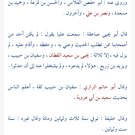
وروى عنه :
أبو حفص الفلاس
،
والحسن بن قزعة
،
وحميد بن
مسعدة
،
ونصر بن علي
، وآخرون .
قال
أبو يحيى صاعقة
: سمعت
عليا
يقول : لم يكن أحد من
أصحابنا ممن تطلب الحديث وعني به ، وحفظه ، وأقام عليه ، لم
يزل فيه ، إلا ثلاثة :
يحيى بن سعيد القطان
،
وسفيان بن حبيب
،
ويزيد بن زريع
. هؤلاء لم يدعوه ، ولم يشتغلوا عنه إلى أن حدثوا .
وقال
أبو حاتم الرازي
:
سفيان بن حبيب
ثقة ، أعلم الناس
بحديث
سعيد بن أبي عروبة
.
وقال
خليفة
: توفي سنة ثلاث وثمانين ومائة وقال غيره : سنة
ست وثمانين .