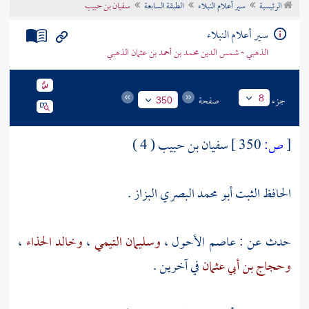
الرئيسية
سير أعلام النبلاء
الطبقة السابعة
سفيان بن حبيب
تراجم الأعلام
سير أعلام النبلاء
الذهبي - شمس الدين محمد بن أحمد بن عثمان الذهبي
جزء
صفحة
8
350
[
ص:
350 ]
سفيان بن حبيب ( 4 )
الحافظ الثبت أبو محمد البصري البزاز .
حدث عن :
عاصم الأحول
،
وسليمان التيمي
،
وخالد الحذاء
،
وحجاج بن أبي عثمان
في آخرين .