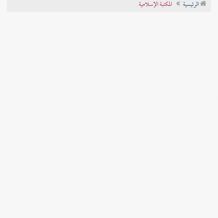
الرئيسية
المكتبة الإسلامية
تراجم الأعلام