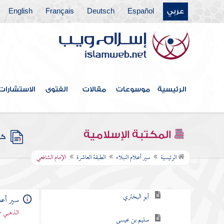
عربي
Español
Deutsch
Français
English
الطبقة الثالثة
الطبقة الرابعة
الطبقة الخامسة
الطبقة السادسة
الرئيسية
موسوعات
مقالات
الفتوى
الاستشارات
الطبقة السابعة
الطبقة التاسعة
المكتبة الإسلامية
كتب
الطبقة العاشرة
الرئيسية
سير أعلام النبلاء
الطبقة العاشرة
الإمام الشافعي
معاذ بن هشام
أبو البختري
سير أعلا
الذهبي -
سليم بن عيسى