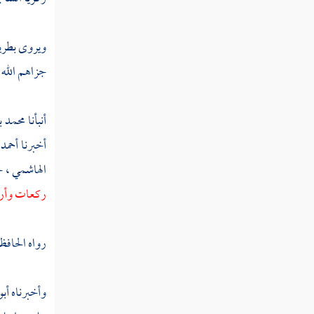
ابن أبي فديك
أبو علي الحنفي
ويروى بطري
جزاهم الله 
أبو بكر الحنفي
عمر بن حبيب
أنبأنا
محمد ب
يعقوب بن إبراهيم
أخبرنا
أحمد
الهاشمي
، ح
سعد بن إبراهيم
ركعات وأر
أبو زيد الأنصاري
أبو زيد الهروي
رواه
الحافظ
يحيى بن أبي بكير
وأخبرناه
أبو
يحيى بن الضريس