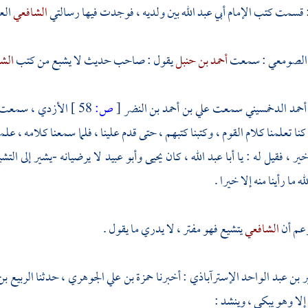
 قسمت كتب
الإمام أبي عبد الله
بين ولديه ، فوجدت فيها رسالتي
الشافعي
الع
 الصومعي
: سمعت
أحمد بن حنبل
يقول : صاحب حديث لا يشبع من كتب
الش
أحمد الدخمسيني
سمعت
علي بن أحمد بن النضر
[
ص:
58 ]
الأزدي
، سمعت
 كنا تعلمنا كلام القوم ، وكتبنا كتبهم ، حتى قدم علينا ، فلما سمعنا كلامه ، علمنا
ير ، فقيل له : يا
أبا عبد الله
، كان
يحيى
وأبو عبيد
لا يرضيانه -يشير إلى التش
ه ما رأينا منه إلا خيرا .
عم أن
الشافعي
يتشيع فهو مفتر ، لا يدري ما يقول .
ير بن عبد الواحد الإسترآباذي
: أخبرنا
حمزة بن علي الجوهري
، حدثنا
الربيع ب
إلا وهو يبكي ، وينشد :