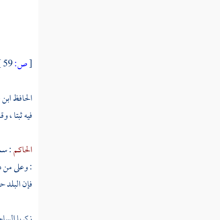
عبد الله بن بكر
عبد الوهاب بن عطاء
الواقدي
[
ص:
59 ]
العقدي
يحيى بن سعيد العطار
الحافظ ابن
فيه ثبتا ، و
يونس بن محمد المؤدب
يعلى بن عبيد
الحاكم
: س
أبو حذيفة
: وعلى من 
فإن البلد حن
أبو عاصم
حفص
زكريا السا