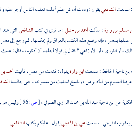
 سمعت
الشافعي
يقول : وددت أن كل علم أعلمه تعلمه الناس أوجر عليه ولا
ن مسلم بن وارة
: سألت
أحمد بن حنبل
: ما ترى في كتب
الشافعي
التي عند ا
ي عملها
بمصر
، فإنه وضع هذه الكتب
بالعراق
ولم يحكمها ، ثم رجع إلى
مصر
لك
، أو
الثوري
، أو
الأوزاعي
؟ فقال لي قولا أجلهم أن أذكره ، وقال : عليك
ب
ه بن ناجية الحافظ
: سمعت
ابن وارة
يقول : قدمت من
مصر
، فأتيت
أحمد بن
عرفنا العموم من الخصوص ، وناسخ الحديث من منسوخه ، حتى جالسنا
الشاف
لحكاية عن
ابن ناجية
عبد الله بن محمد الرازي الصوفي
،
[
ص:
56 ]
وليس هو بثق
ن يعقوب الفرجي
: سمعت
علي بن المديني
يقول : عليكم بكتب
الشافعي
.