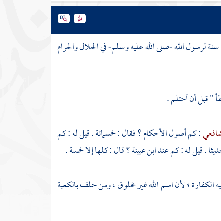
نة لرسول الله -صلى الله عليه وسلم- في الحلال والحرام
 " قبل أن أحتلم .
شافعي
: كم أصول الأحكام ؟ فقال : خمسمائة . قيل له : كم
ديثا . قيل له : كم عند
ابن عيينة
؟ قال : كلها إلا خمسة .
ه الكفارة ؛ لأن اسم الله غير مخلوق ، ومن حلف
بالكعبة