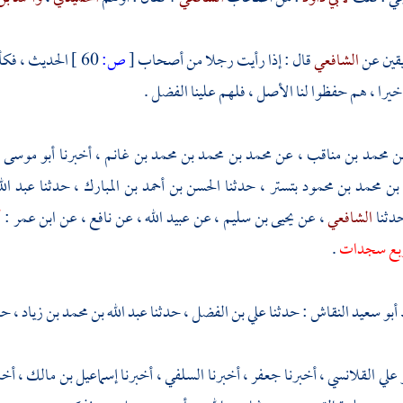
قين عن
الشافعي
قال : إذا رأيت رجلا من أصحاب
[
ص:
60 ]
الحديث ، فكأ
خيرا ، هم حفظوا لنا الأصل ، فلهم علينا الفضل .
ن محمد بن مناقب
، عن
محمد بن محمد بن محمد بن غانم
، أخبرنا
أبو موسى ا
 بن محمد بن محمود
بتستر
، حدثنا
الحسن بن أحمد بن المبارك
، حدثنا
عبد ال
دثنا
الشافعي
، عن
يحيى بن سليم
، عن
عبيد الله
، عن
نافع
، عن
ابن عمر
:
أ
بع سجدات
.
 أبو سعيد النقاش
: حدثنا
علي بن الفضل
، حدثنا
عبد الله بن محمد بن زياد
، حد
 علي القلانسي
، أخبرنا
جعفر
، أخبرنا
السلفي
، أخبرنا
إسماعيل بن مالك
، أخب