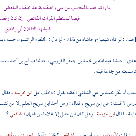
يا راكبا قف بالمحصب من منى واهتف بقاعد خيفنا والناهض س
فيضا كملتطم الفرات الفائض إن كان رفض
فليشهد الثقلان أني رافضي
قلت : لو كان شيعيا -وحاشاه من ذلك - لما قال : الخلفاء الراشدون خمسة ، بد
 عدي
: حدثنا
عبد الله بن محمد بن جعفر القزويني
، حدثنا
صالح بن أحمد
، سمع
قد سمعته من جماعة قبله .
معت
أبا بكر محمد بن علي الشاشي الفقيه
يقول : دخلت على
ابن خزيمة
، فقال 
درس ؟ قلت : على
ابن سريج
، فقال : وهل أخذ
ابن سريج
العلم إلا من كتب
ابلة ، فقال
ابن خزيمة
: وهل كان
ابن حنبل
إلا غلاما من غلمان
الشافعي
؟
جي
: قلت
لأبي داود
: من أصحاب
الشافعي
؟ فقال : أولهم
الحميدي
،
وأحمد بن