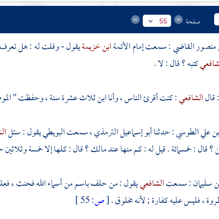
صفحة
55
 منصور القاضي
: سمعت إمام الأئمة
ابن خزيمة
يقول - وقلت له : هل تعرف س
شافعي
كتبه ؟ قال : لا .
 قال
الشافعي
: كنت أقرئ الناس ، وأنا ابن ثلاث عشرة سنة ، وحفظت " الموطأ
ن علي الطوسي
: حدثنا
أبو إسماعيل الترمذي
، سمعت
البويطي
يقول : سئل
ال
؟ قال : خمسمائة . قيل له : كم منها عند
مالك
؟ قال : كلها إلا خمسة وثلاثين ح
بن سليمان
: سمعت
الشافعي
يقول : من حلف باسم من أسماء الله فحنث ، فعلي
مروة
، فليس عليه كفارة ; لأنه مخلوق .
[
ص:
55 ]