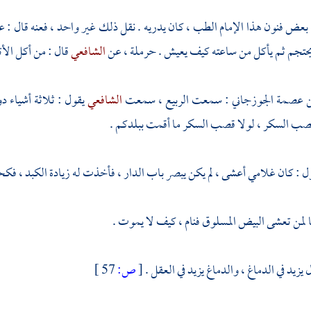
عض فنون هذا الإمام الطب ، كان يدريه . نقل ذلك غير واحد ، فعنه قال : عج
يحتجم ثم يأكل من ساعته كيف يعيش .
حرملة
، عن
الشافعي
قال : من أكل الأتر
ن عصمة الجوزجاني
: سمعت
الربيع
، سمعت
الشافعي
يقول : ثلاثة أشياء د
قصب السكر ، لولا قصب السكر ما أقمت ببلدكم .
 : كان غلامي أعشى ، لم يكن يبصر باب الدار ، فأخذت له زيادة الكبد ، فكحلت
 لمن تعشى البيض المسلوق فنام ، كيف لا يموت .
 يزيد في الدماغ ، والدماغ يزيد في العقل .
[
ص:
57 ]