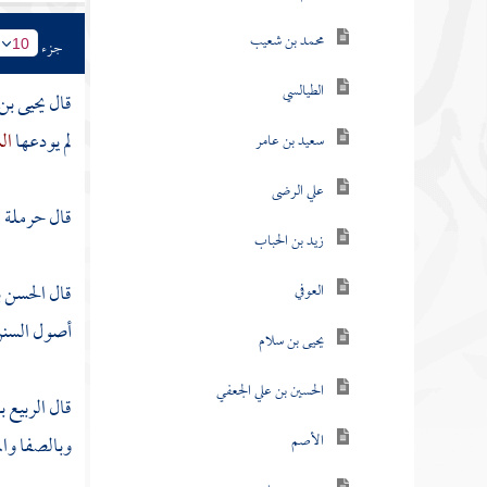
محمد بن شعيب
جزء
10
الطيالسي
قال
يحيى بن
لم يودعها
ال
سعيد بن عامر
علي الرضى
قال
حرملة
:
زيد بن الحباب
قال
الحسن ب
العوفي
أصول السنن 
يحيى بن سلام
الحسين بن علي الجعفي
قال
الربيع 
الأصم
وبالصفا
وال