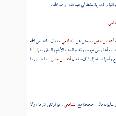
راقية والمصرية بخط
أبي عبد الله
-رحمه الله .
افعي
.
أحمد بن حنبل
، وسئل عن
الشافعي
، فقال : لقد من الله
 أنه أعلم من غيره ، وقد جالسناه الأيام والليالي ، فما رأينا
يع وأنهما نسباه إلى ذلك- فقال
أحمد بن حنبل
: ما ندري ما
ن سليمان
قال : حججنا مع
الشافعي
، فما ارتقى شرفا ، ولا