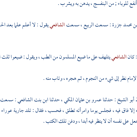
 أنفع للوباء ; من البنفسج ، يدهن به ويشرب .
ن محمد جزرة
: سمعت
الربيع
، سمعت
الشافعي
يقول : لا أعلم علما بعد الح
 كان
الشافعي
يتلهف على ما ضيع المسلمون من الطب ، ويقول : ضيعوا ثلث ال
لإمام نظر إلى شيء من النجوم ، ثم هجره ، وتاب منه .
 أبو الشيخ
: حدثنا
عمرو بن عثمان المكي
، حدثنا
ابن بنت الشافعي
: سمعت أ
 إلا فاق فيه ، فجلس يوما وامرأته تطلق ، فحسب ، فقال : تلد جارية عوراء 
عل على نفسه أن لا ينظر فيه أبدا ، ودفن تلك الكتب .