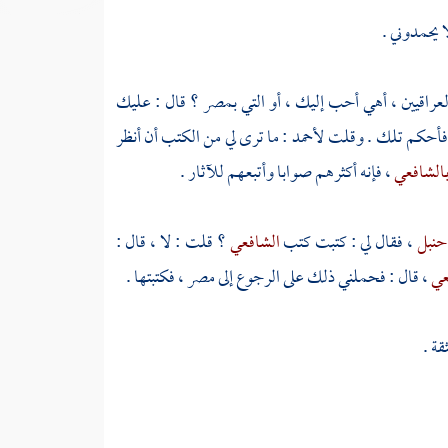
 يحمدوني .
لعراقيين ، أهي أحب إليك ، أو التي
بمصر
؟ قال : عليك
فأحكم تلك . وقلت
لأحمد
: ما ترى لي من الكتب أن أنظر
الشافعي
، فإنه أكثرهم صوابا وأتبعهم للآثار .
 حنبل
، فقال لي : كتبت كتب
الشافعي
؟ قلت : لا ، قال :
عي
، قال : فحملني ذلك على الرجوع إلى
مصر
، فكتبتها .
ة .