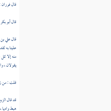
قال
فوران
:
سلمويه
قال
أبو بكر
عبد المجيد
محمد بن عبيد
قال
علي بن 
الوليد بن القاسم
علينا به لقد
جعفر بن عون
منه إلا كل خ
يقولان ، والل
أزهر بن سعد
وهب بن جرير
قلت : من ز
أبو عبيدة
قد قال
الزب
حجاج بن محمد
هبط واديا ، 