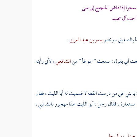
حرا إذا فاض الحجيج إلى منى
ا حب آل
محمد
أ
بالصديق
، وختم
بعمر بن عبد العزيز
.
ت أبي يقول : سمعت " الموطأ " من
الشافعي
، لأني رأيته
: يا بني على من درست الفقه ؟ فسميت له
أبا الليث
، فقال
 مستعارة ، فقال رجل :
أبو الليث
هذا مهجور بالشاشي ،
 حنبل
،
والبويطي
.