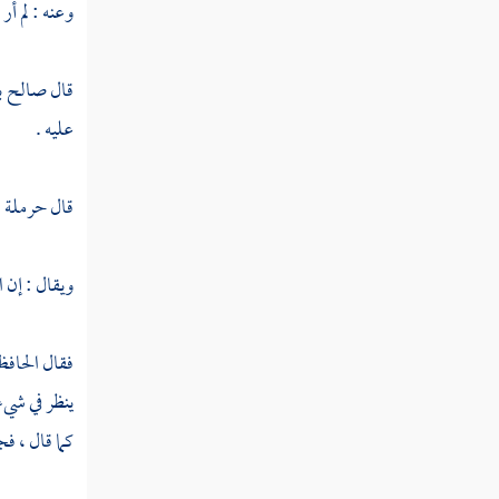
وعنه : لم أر
يحيى بن عيسى
الجارود
قال
صالح ب
عليه .
عثمان بن عبد الرحمن
عثمان بن عبد الرحمن الوقاصي
قال
حرملة
:
عثمان بن عبد الرحمن الجمحي
ويقال : إن ا
عمر بن شبيب
عمر بن عبد الله بن رزين
فقال
الحافظ
أيوب بن سويد
ينظر في شيء
كما قال ، فج
أبو سفيان الحميري
سلمة بن سليمان