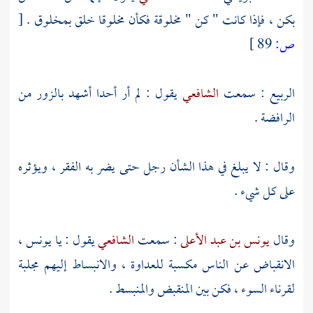
بكن ، فإذا كانت " كن " مخلوقة فكأن مخلوقا خلق بمخلوق .
[
ص:
89 ]
الربيع
: سمعت
الشافعي
يقول : لم أر أحدا أشهد بالزور من
الرافضة
.
وقال : لا يبلغ في هذا الشأن رجل حتى يضر به الفقر ، ويؤثره
على كل شيء .
وقال
يونس بن عبد الأعلى
: سمعت
الشافعي
يقول : يا
يونس
،
الانقباض عن الناس مكسبة للعداوة ، والانبساط إليهم مجلبة
لقرناء السوء ، فكن بين المنقبض والمنبسط .