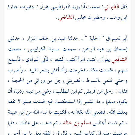
قال
الطبراني
: سمعت
أبا يزيد القراطيسي
يقول : حضرت جنازة
ابن وهب
، وحضرت مجلس
الشافعي
.
أبو نعيم
في " الحلية " : حدثنا
عبيد بن خلف البزار
، حدثني
إسحاق بن عبد الرحمن
، سمعت
حسينا الكرابيسي
، سمعت
الشافعي
يقول : كنت امرأ أكتب الشعر ، فآتي البوادي ، فأسمع
منهم ، فقدمت
مكة
، فخرجت وأنا أتمثل بشعر
للبيد
، وأضرب
وحشي قدمي بالسوط ، فضربني رجل من ورائي من الحجبة ،
فقال : رجل من
قريش
ثم
ابن المطلب
، رضي من دينه ودنياه أن
يكون معلما ، ما الشعر إذا استحكمت فيه فعدت معلما ؟ تفقه
يعلك الله . فنفعني الله بكلامه ، فكتبت ما شاء الله من
ابن عيينة
، ثم كنت أجالس
مسلم بن خالد
، ثم قدمت على
مالك
، فلما
عرضت عليه إلى كتاب السير ، قال لي : تفقه تعل يا ابن أخي ،