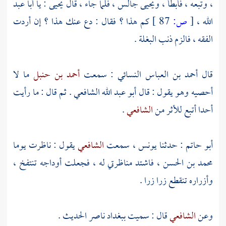
، وتبعه ، فأبطأ ،
ويحيى
جالس ، فلما جاء ، قال
يحيى
: يا
أبا عبد
الله
،
[
ص:
87 ]
كم هذا ؟ فقال : دع عنك هذا ؟ إن أردت
الفقه ، فالزم ذنب البغلة .
قال
أحمد بن العباس النسائي
: سمعت
أحمد بن حنبل
ما لا
أحصيه وهو يقول : قال
أبو عبد الله الشافعي
. ثم قال : ما رأيت
أحدا أتبع للأثر من
الشافعي
.
أبو حاتم
: حدثنا
يونس
، سمعت
الشافعي
يقول : ناظرت يوما
محمد بن الحسن
، فاشتد مناظرتي له ، فجعلت أوداجه تنتفخ ،
وأزراره تنقطع زرا زرا .
وعن
الشافعي
قال : سميت
ببغداد
ناصر الحديث .