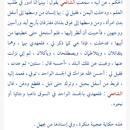
الحكم
، عن أبيه ، سمعت
الشافعي
يقول : بينما أنا أدور في طلب
العلم ، ودخلت
اليمن
، فقيل لي : بها إنسان من وسطها إلى أسفل
بدن امرأة ، ومن وسطها إلى فوق بدنان مفترقان بأربع أيد ورأسين
ووجهين ، فأحببت أن أنظر إليها ، فلم أستحل حتى خطبتها من
أبيها ، فدخلت ، فإذا هي كما ذكر لي ، فلعهدي بهما ، وهما
يتقاتلان ، ويتلاطمان ، ويصطلحان ، ويأكلان ، ثم إني نزلت
عنها ، وغبت عن تلك البلد ، -أحسبه قال : سنتين- ثم عدت ،
فقيل لي : أحسن الله عزاءك في الجسد الواحد ، توفي ، فعمد إليه
، فربط من أسفل بحبل ، وترك حتى ذبل ، فقطع ودفن ، قال
الشافعي
: فلعهدي بالجسد الواحد في السوق ذاهبا وجائيا أو
نحوه .
هذه حكاية عجيبة منكرة ، وفي إسنادها من يجهل .