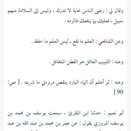
وقال لي : رضى الناس غاية لا تدرك ، وليس إلى السلامة منهم
سبيل ، فعليك بما ينفعك فالزمه .
وعن
الشافعي
: العلم ما نفع ، ليس العلم ما حفظ .
وعنه : اللبيب العاقل هو الفطن المتغافل .
وعنه : لو أعلم أن الماء البارد ينقص مروءتي ما شربته .
[
ص:
90 ]
أبو نعيم
:
حدثنا ابن المقرئ
، سمعت
يوسف بن محمد بن
يوسف المروزي
يقول : عن
عمر بن محمد بن عبد الله بن عبد