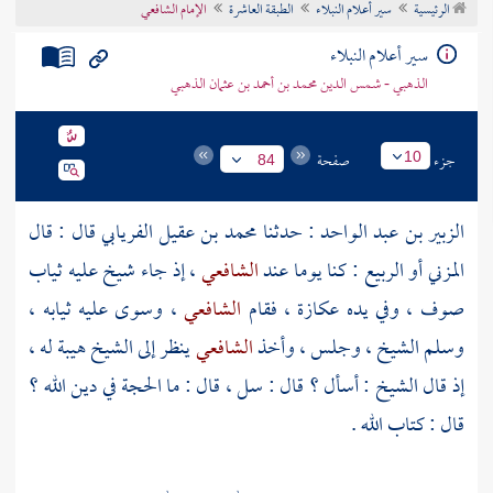
الرئيسية
سير أعلام النبلاء
الطبقة العاشرة
الإمام الشافعي
تراجم الأعلام
سير أعلام النبلاء
الذهبي - شمس الدين محمد بن أحمد بن عثمان الذهبي
جزء
صفحة
10
84
الزبير بن عبد الواحد
: حدثنا
محمد بن عقيل الفريابي
قال : قال
المزني
أو
الربيع
: كنا يوما عند
الشافعي
، إذ جاء شيخ عليه ثياب
صوف ، وفي يده عكازة ، فقام
الشافعي
، وسوى عليه ثيابه ،
وسلم الشيخ ، وجلس ، وأخذ
الشافعي
ينظر إلى الشيخ هيبة له ،
إذ قال الشيخ : أسأل ؟ قال : سل ، قال : ما الحجة في دين الله ؟
قال : كتاب الله .