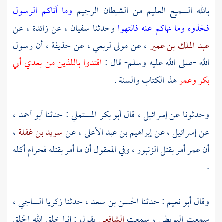
بالله السميع العليم من الشيطان الرجيم
وما آتاكم الرسول
فخذوه وما نهاكم عنه فانتهوا
وحدثنا
سفيان
، عن
زائدة
، عن
عبد الملك بن عمير
، عن مولى
لربعي
، عن
حذيفة
، أن رسول
الله -صلى الله عليه وسلم- قال :
اقتدوا باللذين من بعدي
أبي
بكر
وعمر
هذا الكتاب والسنة .
وحدثونا عن
إسرائيل
، قال
أبو بكر المستملي
: حدثنا
أبو أحمد
،
عن
إسرائيل
، عن
إبراهيم بن عبد الأعلى
، عن
سويد بن غفلة
،
أن
عمر
أمر بقتل الزنبور ، وفي المعقول أن ما أمر بقتله فحرام أكله
.
وقال
أبو نعيم
: حدثنا
الحسن بن سعد
، حدثنا
زكريا الساجي
،
سمعت
البويطي
، سمعت
الشافعي
يقول : إنما خلق الله الخلق