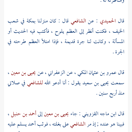
ومناظرته له .
قال
الحميدي
: عن
الشافعي
قال : كان منزلنا
بمكة
في
شعب
الخيف
، فكنت أنظر إلى العظم يلوح ، فأكتب فيه الحديث أو
المسألة ، وكانت لنا جرة قديمة ، فإذا امتلأ العظم طرحته في
الجرة .
قال
عمرو بن عثمان المكي
، عن
الزعفراني
، عن
يحيى بن معين
،
سمعت
يحيى بن سعيد
يقول : أنا أدعو الله
للشافعي
في صلاتي
منذ أربع سنين .
قال
ابن ماجه القزويني
: جاء
يحيى بن معين
إلى
أحمد بن حنبل
،
فبينا هو عنده ; إذ مر
الشافعي
على بغلته ، فوثب
أحمد
يسلم عليه