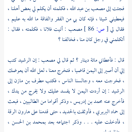
فجئت إلى
مصعب بن عبد الله
، فكلمته أن يكلم لي بعض أهلنا ،
فيعطيني شيئا ، فإنه كان بي من الفقر والفاقة ما الله به عليم ،
فقال لي
[
ص:
86 ]
مصعب
: أتيت فلانا ، فكلمته ، فقال :
أتكلمني في رجل كان منا ، فخالفنا ؟
قال : فأعطاني مائة دينار ؟ ثم قال لي
مصعب
: إن
الرشيد
كتب
إلي أن أصير إلى
اليمن
قاضيا ، فتخرج معنا ، لعل الله أن يعوضك
، فخرجت معه ، وجالسنا الناس ، فكتب
مطرف بن مازن
إلى
الرشيد
: إن أردت
اليمن
لا يفسد عليك ولا يخرج من يدك ،
فأخرج عنه
محمد بن إدريس
، وذكر أقواما من الطالبيين ، فبعث
إلى
حماد البربري
، فأوثقت بالحديد ، حتى قدمنا على
هارون
الرقة
، فأدخلت عليه . . . وذكر اجتماعه بعد
بمحمد بن الحسن
،