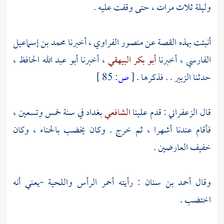
وليلة ثلاث مرات ، حتى وقفت عليه .
أنبئت بهذه القصة عن
منصور الفراوي
، أخبرنا
محمد بن إسماعيل
الفارسي
، أخبرنا
أبو بكر البيهقي
، أخبرنا
أبو عبد الله الحافظ
،
حدثنا
الزبير
. . فذكرها .
[
ص:
85 ]
قال
الزعفراني
: قدم علينا
الشافعي
بغداد
في سنة خمس وتسعين ،
فأقام عندنا أشهرا ، ثم خرج . وكان يخضب بالحناء ، وكان
خفيف العارضين .
وقال
أحمد بن سنان
: رأيته أحمر الرأس واللحية -يعني أنه
اختضب .