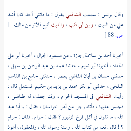
وقال
يونس
: سمعت
الشافعي
يقول : ما فاتني أحد كان أشد
علي من
الليث
،
وابن أبي ذئب
،
والليث
أتبع للأثر من
مالك
.
[
ص:
88 ]
أخبرنا
أحمد بن سلامة
إجازة ، عن
مسعود الجمال
، أخبرنا
أبو علي
الحداد
، أخبرنا
أبو نعيم
، حدثنا
محمد بن عبد الرحمن بن سهل
،
حدثني
حسان بن أبان القاضي
بمصر
، حدثني
جامع بن القاسم
البلخي
، حدثني
أبو بكر محمد بن يزيد بن حكيم المستملي
قال :
رأيت
الشافعي
في
المسجد الحرام
، وقد جعلت له طنافس ،
فجلس عليها ، فأتاه رجل من
أهل
خراسان
، فقال : يا
أبا عبد
الله
، ما تقول في أكل فرخ الزنبور ؟ فقال : حرام . فقال : حرام
؟ ! قال : نعم من كتاب الله ، وسنة رسول الله ، والمعقول ، أعوذ