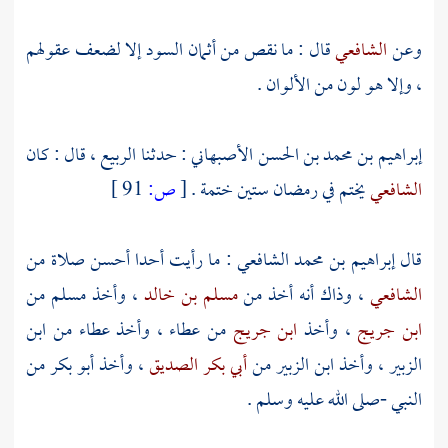
وعن
الشافعي
قال : ما نقص من أثمان السود إلا لضعف عقولهم
، وإلا هو لون من الألوان .
إبراهيم بن محمد بن الحسن الأصبهاني
: حدثنا
الربيع
، قال : كان
الشافعي
يختم في رمضان ستين ختمة .
[
ص:
91 ]
قال
إبراهيم بن محمد الشافعي
: ما رأيت أحدا أحسن صلاة من
الشافعي
، وذاك أنه أخذ من
مسلم بن خالد
، وأخذ
مسلم
من
ابن جريج
، وأخذ
ابن جريج
من
عطاء
، وأخذ
عطاء
من
ابن
الزبير
، وأخذ
ابن الزبير
من
أبي بكر الصديق
، وأخذ
أبو بكر
من
النبي -صلى الله عليه وسلم .