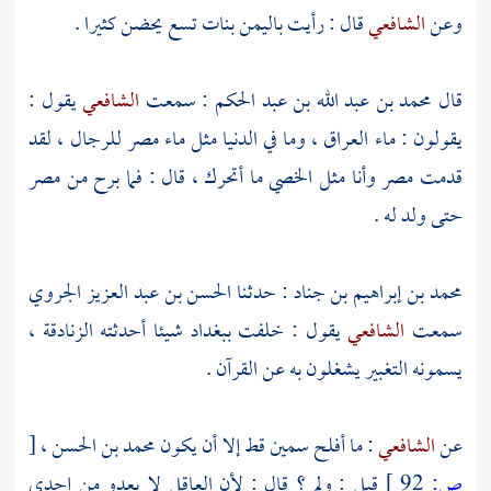
وعن
الشافعي
قال : رأيت
باليمن
بنات تسع يحضن كثيرا .
قال
محمد بن عبد الله بن عبد الحكم
: سمعت
الشافعي
يقول :
يقولون : ماء
العراق
، وما في الدنيا مثل ماء
مصر
للرجال ، لقد
قدمت
مصر
وأنا مثل الخصي ما أتحرك ، قال : فما برح من
مصر
حتى ولد له .
محمد بن إبراهيم بن جناد
: حدثنا
الحسن بن عبد العزيز الجروي
سمعت
الشافعي
يقول : خلفت
ببغداد
شيئا أحدثته الزنادقة ،
يسمونه التغبير يشغلون به عن القرآن .
عن
الشافعي
: ما أفلح سمين قط إلا أن يكون
محمد بن الحسن
،
[
ص:
92 ]
قيل : ولم ؟ قال : لأن العاقل لا يعدو من إحدى