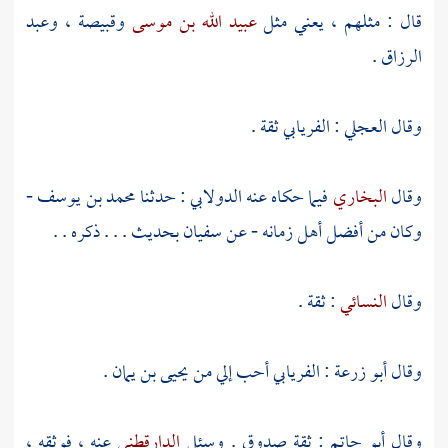
قال : مثلهم ، يعني مثل
عبيد الله بن موسى
وقبيصة
،
وعبد
الرزاق
.
وقال
العجلي
:
الفريابي
ثقة .
وقال
البخاري
فيما حكاه عنه
الدولابي
: حدثنا
محمد بن يوسف
-
وكان من أفضل أهل زمانه - عن
سفيان
بحديث . . . ذكره . .
وقال
النسائي
: ثقة .
وقال
أبو زرعة
:
الفريابي
أحب إلي من
يحيى بن يمان
.
وقال
أبو حاتم
: ثقة صدوق . وسئل
الدارقطني
عنه ، فوثقه ،