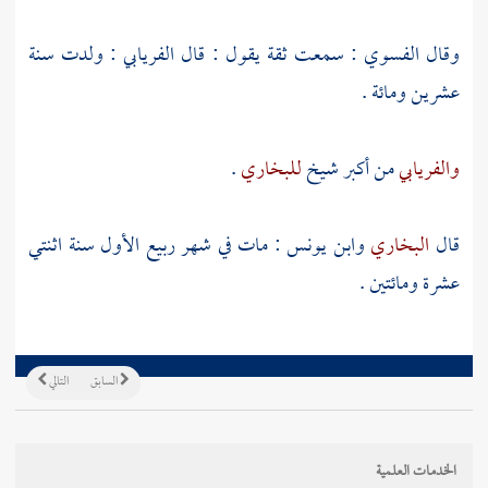
وقال
الفسوي
: سمعت ثقة يقول : قال
الفريابي
: ولدت سنة
عشرين ومائة .
والفريابي
من أكبر شيخ
للبخاري
.
قال
البخاري
وابن يونس
: مات في شهر ربيع الأول سنة اثنتي
عشرة ومائتين .
السابق
التالي
الخدمات العلمية