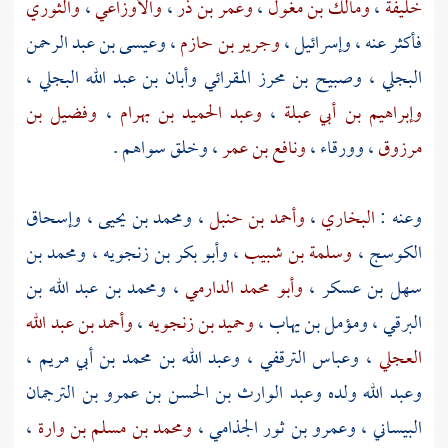
خليفة
،
ومالك بن مغول
،
وعمر بن ذر
،
والأوزاعي
،
والثوري
فأكثر عنه ،
وإسرائيل
،
وجرير بن حازم
،
وعيسى بن عبد الرحمن
البجلي
،
وصبيح بن محرز المقرائي
وأبان بن عبد الله البجلي
،
وإبراهيم بن أبي عبلة
،
وعبد الحميد بن بهرام
،
وفضيل بن
مرزوق
،
وورقاء
،
ونافع بن عمر
، وخلق سواهم .
وعنه :
البخاري
،
وأحمد بن حنبل
،
ومحمد بن يحيى
،
وإسحاق
الكوسج
،
وسلمة بن شبيب
،
وأبو بكر بن زنجويه
،
ومحمد بن
سهل بن عسكر
،
وأبو محمد الدارمي
،
ومحمد بن عبد الله بن
البرقي
،
ومؤمل بن يهاب
،
وحميد بن زنجويه
،
وأحمد بن عبد الله
العجلي
،
وعباس الترقفي
،
وعبد الله بن محمد بن أبي مريم
،
وعبد الله
ولده
وعبد الوارث بن الحسن بن عمرو بن الترجمان
البيساني
،
وعمرو بن ثور الجذامي
،
ومحمد بن مسلم بن وارة
،