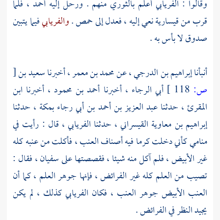
وقالوا :
الفريابي
أعلم
بالثوري
منهم . ورحل إليه
أحمد
، فلما
قرب من
قيسارية
نعي إليه ، فعدل إلى
حمص
.
والفريابي
فيما يتبين
صدوق لا بأس به .
أنبأنا
إبراهيم بن الدرجي
، عن
محمد بن معمر
، أخبرنا
سعيد بن
[
ص:
118 ]
أبي الرجاء
، أخبرنا
أحمد بن محمود
، أخبرنا
ابن
المقرئ
، حدثنا
عبد العزيز بن أحمد بن أبي رجاء
بمكة
، حدثنا
إبراهيم بن معاوية القيسراني
، حدثنا
الفريابي
، قال : رأيت في
منامي كأني دخلت كرما فيه أصناف العنب ، فأكلت من عنبه كله
غير الأبيض ، فلم آكل منه شيئا ، فقصصتها على
سفيان
، فقال :
تصيب من العلم كله غير الفرائض ، فإنها جوهر العلم ، كما أن
العنب الأبيض جوهر العنب ، فكان
الفريابي
كذلك ، لم يكن
يجيد النظر في الفرائض .