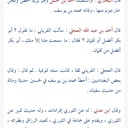
قال
البخاري
: واستقبلنا
أحمد بن حنبل
وهو يريد
حمص
ونحن
خارجون منها ، وفاته
محمد بن يوسف
.
قال
أحمد بن عبد الله العجلي
: سألت
الفريابي
: ما تقول ؟
أبو
بكر
أفضل أو
لقمان
؟ فقال : ما سمعت هذا إلا منك ،
أبو بكر
أفضل من
لقمان
.
قال
العجلي
:
الفريابي
ثقة ، كانت سنته كوفية . ثم قال : وقال
بعض
البغداديين
: أخطأ
محمد بن يوسف
في خمسين حديثا ومائة
من حديث
سفيان
.
وقال
ابن عدي
: له عن
الثوري
إفرادات ، وله حديث كبير عن
الثوري
، ويقدم على جماعة في
الثوري
،
كعبد الرزاق
ونظرائه ،