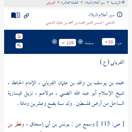
الرئيسية
سير أعلام النبلاء
الطبقة العاشرة
الفريابي
تراجم الأعلام
سير أعلام النبلاء
الذهبي - شمس الدين محمد بن أحمد بن عثمان الذهبي
جزء
صفحة
10
115
الفريابي ( ع )
محمد بن يوسف بن واقد بن عثمان الفريابي ، الإمام الحافظ ،
شيخ الإسلام أبو عبد الله الضبي ، مولاهم ، نزيل
قيسارية
الساحل من أرض
فلسطين
. ولد سنة بضع وعشرين ومائة .
[
ص:
115 ]
وسمع من :
يونس بن أبي إسحاق
،
وفطر بن