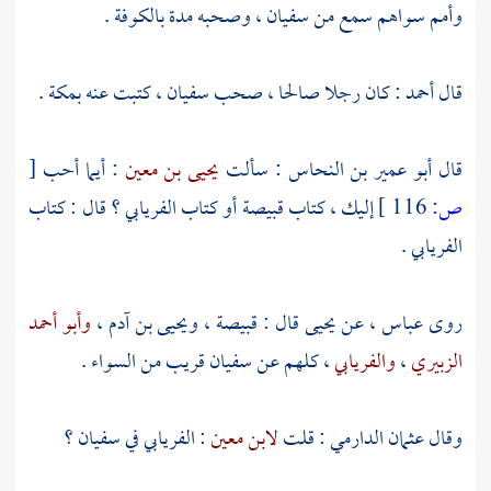
وأمم سواهم سمع من
سفيان
، وصحبه مدة
بالكوفة
.
قال
أحمد
: كان رجلا صالحا ، صحب
سفيان
، كتبت عنه
بمكة
.
قال
أبو عمير بن النحاس
: سألت
يحيى بن معين
: أيما أحب
[
ص:
116 ]
إليك ، كتاب
قبيصة
أو كتاب
الفريابي
؟ قال : كتاب
الفريابي
.
روى
عباس
، عن
يحيى
قال :
قبيصة
،
ويحيى بن آدم
،
وأبو أحمد
الزبيري
،
والفريابي
، كلهم عن
سفيان
قريب من السواء .
وقال
عثمان الدارمي
: قلت
لابن معين
:
الفريابي
في
سفيان
؟