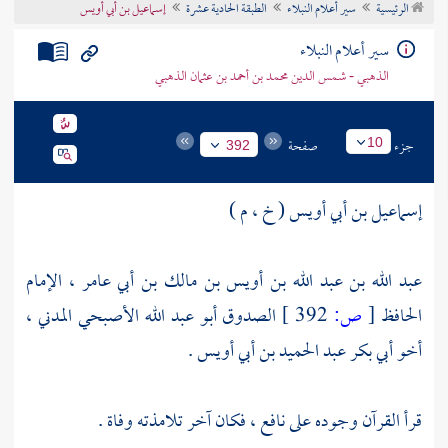
الرئيسية
سير أعلام النبلاء
الطبقة الحادية عشرة
إسماعيل بن أبي أويس
تراجم الأعلام
سير أعلام النبلاء
الذهبي - شمس الدين محمد بن أحمد بن عثمان الذهبي
جزء
صفحة
10
392
إسماعيل بن أبي أويس ( خ ، م )
عبد الله بن عبد الله بن أويس بن مالك بن أبي عامر ، الإمام
الحافظ
[
ص:
392 ]
الصدوق أبو عبد الله الأصبحي المدني ،
أخو
أبي بكر عبد الحميد بن أبي أويس
.
قرأ القرآن وجوده على
نافع ،
فكان آخر تلامذته وفاة .