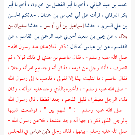
محمد بن عبد الباقي
، أخبرنا
أبو الفضل بن خيرون
، أخبرنا
أبو
بكر البرقاني
، قرأت على
أبي العباس بن حمدان
، حدثكم
الحسن
بن علي السري
، حدثنا
إسماعيل بن أبي أويس
، حدثنا
سليمان بن
بلال
، عن
يحيى بن سعيد
أخبرني
عبد الرحمن بن القاسم
، عن
القاسم
، عن
ابن عباس
أنه قال :
ذكر المتلاعنان عند رسول الله -
صلى الله عليه وسلم - ، فقال
عاصم بن عدي
في ذلك قولا ، ثم
انصرف ، فأتاه رجل من قومه ، فذكر أنه وجد مع امرأته رجلا ،
فقال
عاصم
: ما ابتليت بهذا إلا لقولي ، فذهب به إلى رسول الله
- صلى الله عليه وسلم - ، فأخبره بالذي وجد عليه امرأته ، وكان
ذلك الرجل مصفرا ، قليل اللحم ، جعدا قططا . قال رسول الله
- صلى الله عليه وسلم - : " اللهم بين " ، فوضعت شبيها
بالرجل الذي ذكر زوجها أنه وجد عندها ، فلاعن رسول الله -
صلى الله عليه وسلم - بينهما ، فقال رجل
لابن عباس
في المجلس