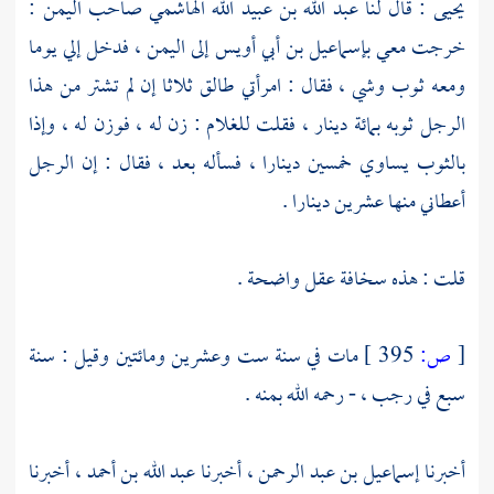
يحيى
: قال لنا
عبد الله بن عبيد الله الهاشمي
صاحب
اليمن
:
خرجت معي
بإسماعيل بن أبي أويس
إلى
اليمن
، فدخل إلي يوما
ومعه ثوب وشي ، فقال : امرأتي طالق ثلاثا إن لم تشتر من هذا
الرجل ثوبه بمائة دينار ، فقلت للغلام : زن له ، فوزن له ، وإذا
بالثوب يساوي خمسين دينارا ، فسأله بعد ، فقال : إن الرجل
أعطاني منها عشرين دينارا .
قلت : هذه سخافة عقل واضحة .
[
ص:
395 ]
مات في سنة ست وعشرين ومائتين وقيل : سنة
سبع في رجب ، - رحمه الله بمنه .
أخبرنا
إسماعيل بن عبد الرحمن
، أخبرنا
عبد الله بن أحمد
، أخبرنا