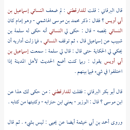
قال
البرقاني
: قلت
للدارقطني
: لم ضعف
النسائي
إسماعيل بن
أبي أويس
؟ فقال : ذكر
محمد بن موسى الهاشمي
- وهو إمام كان
النسائي
يخصه - قال : حكى لي
النسائي
أنه حكى له
سلمة بن
شبيب
عن
إسماعيل
قال ، ثم توقف
النسائي
، فما زلت أداريه أن
يحكي لي الحكاية حتى قال : قال لي
سلمة
: سمعت
إسماعيل بن
أبي أويس
يقول : ربما كنت أضع الحديث
لأهل
المدينة
إذا
اختلفوا في شيء فيما بينهم .
قال
أبو بكر البرقاني
: فقلت
للدارقطني
: من حكى لك هذا عن
ابن موسى
؟ قال : الوزير - يعني
ابن حنزابه
- وكتبتها من كتابه .
وروى
أحمد بن أبي خيثمة
أيضا عن
يحيى
: ليس بشيء . ثم قال