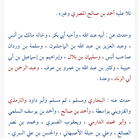
تلا عليه
أحمد بن صالح المصري
وغيره .
وحدث عن : أبيه
عبد الله
، وأخيه
أبي بكر
، وخاله
مالك بن أنس
،
وعبد العزيز بن عبد الله بن الماجشون
،
وسلمة بن وردان
صاحب
أنس
،
وسليمان بن بلال
،
وإبراهيم بن إسماعيل بن أبي
حبيبة
،
وكثير بن عبد الله بن عمرو بن عوف
،
وعبد الرحمن بن
أبي الزناد
، وعدة .
حدث عنه :
البخاري
ومسلم
، ثم
مسلم
وأبو داود
والترمذي
والقزويني
بواسطة ،
وأحمد بن صالح
،
وأحمد بن يوسف السلمي
،
وأبو محمد الدارمي
،
ويعقوب الفسوي
،
ومحمد بن نصر
الصائغ
،
وعلي بن جبلة الأصبهاني
،
والحسن بن علي السري
،