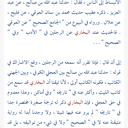
الانبساط إلى الناس ، فقال : حدثنا
عبد الله بن صالح
، عن
عبد
العزيز
. ذكره عقيب حديث
محمد بن سنان العوقي
، عن
فليح
،
عن
هلال
. ورواه في البيوع من " الجامع الصحيح " عن
العوقي
. فالحديث عند
البخاري
عن الرجلين في " الأدب " وفي "
الصحيح " . . .
إلى أن قال : فإذا تقرر أنه سمعه من الرجلين ، وقع الاشتراك في
قوله : حدثنا
عبد الله بن صالح
بين
العجلي الكوفي
، وبين
الجهني
الكاتب
، فكونه الكاتب أولى ، لأنا تيقنا أن
البخاري
قد سمع من
كاتب
الليث
، وأكثر عنه في " تاريخه " وفي أماكن ، وهذا معدوم
في حق
العجلي
، فإن
البخاري
ذكر له ترجمة صغيرة مختصرة جدا
في " تاريخه " لم يرو عنه فيها شيئا ، ولا وجدنا أبدا له رواية
متيقنة عنه لا في " الصحيح " ولا في شيء من تواليفه ، بل قد