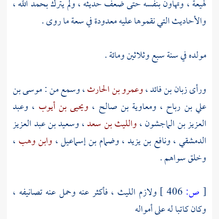
لهيعة
، وتهاون بنفسه حتى ضعف حديثه ، ولم يترك بحمد الله ،
والأحاديث التي نقموها عليه معدودة في سعة ما روى .
مولده في سنة سبع وثلاثين ومائة .
ورأى
زبان بن فائد
،
وعمرو بن الحارث
، وسمع من :
موسى بن
علي بن رباح
،
ومعاوية بن صالح
،
ويحيى بن أيوب
،
وعبد
العزيز بن الماجشون
،
والليث بن سعد
،
وسعيد بن عبد العزيز
الدمشقي
،
ونافع بن يزيد
،
وضمام بن إسماعيل
،
وابن وهب
،
وخلق سواهم .
[
ص:
406 ]
ولازم
الليث
، فأكثر عنه وحمل عنه تصانيفه ،
وكان كاتبا له على أمواله