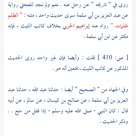
روى في " تاريخه " عن رجل عنه . نعم ولم نجد
للعجلي
رواية
عن
عبد العزيز بن أبي سلمة
سوى حديث واحد ، متنه :
" الظلم
ظلمات "
رواه عنه
إبراهيم الحربي
بخلاف كاتب
الليث
، فإنه
مكثر عن
ابن أبي سلمة
.
[
ص:
410 ]
قلت : وأيضا فإن غير واحد روى الحديث
المذكور عن كاتب
الليث
، فتعين أنه هو .
وفي الجهاد من " الصحيح " أيضا : حدثنا
عبد الله
، حدثنا
عبد
العزيز بن أبي سلمة
، عن
صالح بن كيسان
، عن
سالم
، عن أبيه
قال : كان النبي - صلى الله عليه وسلم - إذا قفل من حج . .
وذكر الحديث .