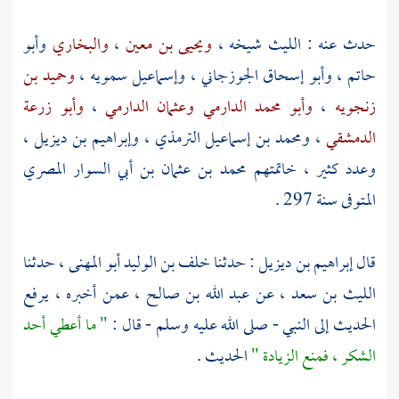
حدث عنه :
الليث
شيخه ،
ويحيى بن معين
،
والبخاري
وأبو
حاتم
،
وأبو إسحاق الجوزجاني
،
وإسماعيل سمويه
،
وحميد بن
زنجويه
،
وأبو محمد الدارمي
وعثمان الدارمي
،
وأبو زرعة
الدمشقي
،
ومحمد بن إسماعيل الترمذي
،
وإبراهيم بن ديزيل
،
وعدد كثير ، خاتمتهم
محمد بن عثمان بن أبي السوار المصري
المتوفى سنة 297 .
قال
إبراهيم بن ديزيل
: حدثنا
خلف بن الوليد أبو المهنى
، حدثنا
الليث بن سعد
، عن
عبد الله بن صالح
، عمن أخبره ، يرفع
الحديث إلى النبي - صلى الله عليه وسلم - قال :
" ما أعطي أحد
الشكر ، فمنع الزيادة "
الحديث .