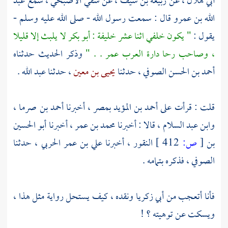
أبي هلال
، عن
ربيعة بن سيف
، عن
شفي الأصبحي
، سمع
عبد
الله بن عمرو
قال : سمعت رسول الله - صلى الله عليه وسلم -
يقول :
" يكون خلفي اثنا عشر خليفة :
أبو بكر
لا يلبث إلا قليلا
، وصاحب رحا دارة العرب
عمر
. . "
وذكر الحديث حدثناه
أحمد بن الحسن الصوفي
، حدثنا
يحيى بن معين
، حدثنا
عبد الله
.
قلت : قرأت على
أحمد بن المؤيد
بمصر
، أخبرنا
أحمد بن صرما
،
وابن عبد السلام
، قالا : أخبرنا
محمد بن عمر
، أخبرنا
أبو الحسين
بن
[
ص:
412 ]
النقور
، أخبرنا
علي بن عمر الحربي
، حدثنا
الصوفي
، فذكره بتمامه .
فأنا أتعجب من
أبي زكريا
ونقده ، كيف يستحل رواية مثل هذا ،
ويسكت عن توهيته ؟ !