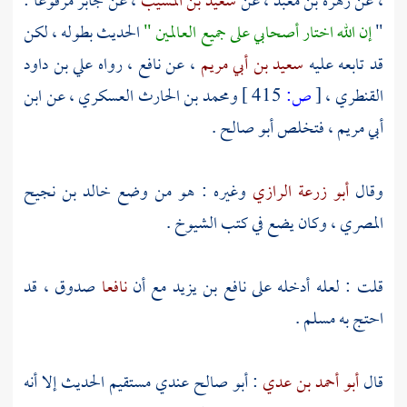
، عن
زهرة بن معبد
، عن
سعيد بن المسيب
، عن
جابر
مرفوعا :
"
إن الله اختار أصحابي على جميع العالمين "
الحديث بطوله ، لكن
قد تابعه عليه
سعيد بن أبي مريم
، عن
نافع
، رواه
علي بن داود
القنطري
،
[
ص:
415 ]
ومحمد بن الحارث العسكري
، عن
ابن
أبي مريم
، فتخلص
أبو صالح
.
وقال
أبو زرعة الرازي
وغيره : هو من وضع
خالد بن نجيح
المصري
، وكان يضع في كتب الشيوخ .
قلت : لعله أدخله على
نافع بن يزيد
مع أن
نافعا
صدوق ، قد
احتج به
مسلم
.
قال
أبو أحمد بن عدي
:
أبو صالح
عندي مستقيم الحديث إلا أنه