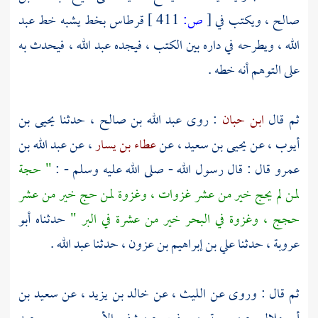
صالح
، ويكتب في
[
ص:
411 ]
قرطاس بخط يشبه خط
عبد
الله
، ويطرحه في داره بين الكتب ، فيجده
عبد الله
، فيحدث به
على التوهم أنه خطه .
ثم قال
ابن حبان
: روى
عبد الله بن صالح
، حدثنا
يحيى بن
أيوب
، عن
يحيى بن سعيد
، عن
عطاء بن يسار
، عن
عبد الله بن
عمرو
قال : قال رسول الله - صلى الله عليه وسلم - :
" حجة
لمن لم يحج خير من عشر غزوات ، وغزوة لمن حج خير من عشر
حجج ، وغزوة في البحر خير من عشرة في البر "
حدثناه
أبو
عروبة
، حدثنا
علي بن إبراهيم بن عزون
، حدثنا
عبد الله
.
ثم قال : وروى عن
الليث
، عن
خالد بن يزيد
، عن
سعيد بن