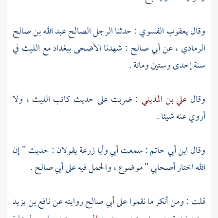
وقال
يعقوب الفسوي
: حدثنا الرجل الصالح
عبد الله بن صالح
الرمادي
، عن
أبي صالح
: شهدنا الأضحى
ببغداد
مع
الليث
في
سنة إحدى وستين ومائة .
وقال
علي بن المديني
: ضربت على حديث كاتب
الليث
، ولا
أروي عنه شيئا .
وقال
ابن أبي حاتم
: سمعت أبي
وأبا زرعة
يقولان : حديث " إن
الله اختار أصحابي " موضوع ، والحمل فيه على
أبي صالح
.
قلت : ومن أنكر ما نقموا على
أبي صالح
روايته عن
نافع بن يزيد