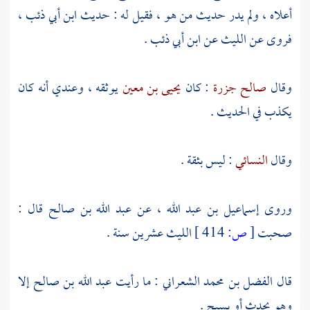
أعلاه ، ولم يدر حديث من هو ، فقيل له : حديث
ابن أبي ذئب
،
فروى عن
الليث
عن
ابن أبي ذئب
.
وقال
صالح جزرة
: كان
يحيى بن معين
يوثقه ، وعندي أنه كان
يكذب في الحديث .
وقال
النسائي
: ليس بثقة .
وروى
إسماعيل بن عبد الله
، عن
عبد الله بن صالح
قال :
صحبت
[
ص:
414 ]
الليث
عشرين سنة .
قال
الفضل بن محمد الشعراني
: ما رأيت
عبد الله بن صالح
إلا
وهو يحدث أو يسبح .