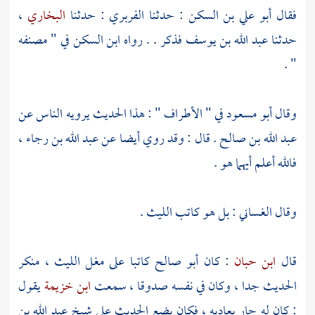
فقال
أبو علي بن السكن
: حدثنا
الفربري
: حدثنا
البخاري
،
حدثنا
عبد الله بن يوسف
فذكر . . رواه
ابن السكن
في " مصنفه
" .
وقال
أبو مسعود
في " الأطراف " : هذا الحديث يرويه الناس عن
عبد الله بن صالح
. قال : وقد روي أيضا عن
عبد الله بن رجاء
،
فالله أعلم أيهما هو .
وقال
الغساني
: بل هو كاتب
الليث
.
قال
ابن حبان
: كان
أبو صالح
كاتبا على مغل
الليث
، منكر
الحديث جدا ، وكان في نفسه صدوقا ، سمعت
ابن خزيمة
يقول
: كان له جار يعاديه ، فكان يضع الحديث على شيخ
عبد الله بن