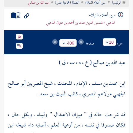
الرئيسية
سير أعلام النبلاء
الطبقة الحادية عشرة
عبد الله بن صالح
تراجم الأعلام
سير أعلام النبلاء
الذهبي - شمس الدين محمد بن أحمد بن عثمان الذهبي
جزء
صفحة
10
406
عبد الله بن صالح ( خ ، د ، ت ، ق )
ابن محمد بن مسلم ، الإمام ، المحدث ، شيخ المصريين أبو صالح
الجهني مولاهم المصري ، كاتب
الليث بن سعد
.
قد شرحت حاله في " ميزان الاعتدال " وليناه . وبكل حال ،
فكان صدوقا في نفسه ، من أوعية العلم ، أصابه داء شيخه
ابن