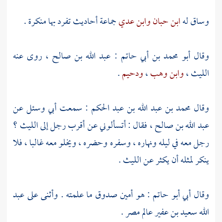
وساق له
ابن حبان
وابن عدي
جماعة أحاديث تفرد بها منكرة .
وقال
أبو محمد بن أبي حاتم
:
عبد الله بن صالح
، روى عنه
الليث
،
وابن وهب
،
ودحيم
.
وقال
محمد بن عبد الله بن عبد الحكم
: سمعت أبي وسئل عن
عبد الله بن صالح
، فقال : أتسألوني عن أقرب رجل إلى
الليث
؟
رجل معه في ليله ونهاره ، وسفره وحضره ، ويخلو معه غالبا ، فلا
ينكر لمثله أن يكثر عن
الليث
.
وقال
أبي أبو حاتم
: هو أمين صدوق ما علمته . وأثنى على
عبد
الله
سعيد بن عفير
عالم
مصر
.