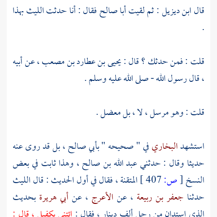
قال
ابن ديزيل
: ثم لقيت
أبا صالح
فقال : أنا حدثت
الليث
بهذا
.
قلت : فمن حدثك ؟ قال :
يحيى بن عطارد بن مصعب
، عن أبيه
، قال رسول الله - صلى الله عليه وسلم .
قلت : وهو مرسل ، لا ، بل معضل .
استشهد
البخاري
في " صحيحه "
بأبي صالح
، بل قد روى عنه
حديثا وقال : حدثني
عبد الله بن صالح
، وهذا ثابت في بعض
النسخ
[
ص:
407 ]
المتقنة ، فقال في أول الحديث : قال
الليث
حدثنا
جعفر بن ربيعة
، عن
الأعرج
، عن
أبي هريرة
بحديث
الذي استدان من رجل ألف دينار ، فقال :
ائتني بكفيل ، قال :