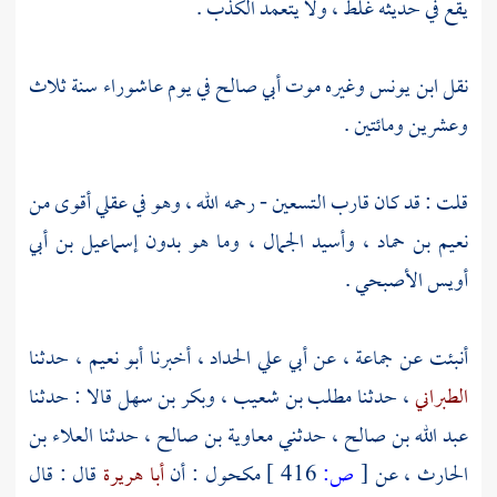
يقع في حديثه غلط ، ولا يتعمد الكذب .
نقل
ابن يونس
وغيره موت
أبي صالح
في يوم عاشوراء سنة ثلاث
وعشرين ومائتين .
قلت : قد كان قارب التسعين - رحمه الله ، وهو في عقلي أقوى من
نعيم بن حماد
،
وأسيد الجمال
، وما هو بدون
إسماعيل بن أبي
أويس الأصبحي
.
أنبئت عن جماعة ، عن
أبي علي الحداد
، أخبرنا
أبو نعيم
، حدثنا
الطبراني
، حدثنا
مطلب بن شعيب
،
وبكر بن سهل
قالا : حدثنا
عبد الله بن صالح
، حدثني
معاوية بن صالح
، حدثنا
العلاء بن
الحارث
، عن
[
ص:
416 ]
مكحول
: أن
أبا هريرة
قال : قال