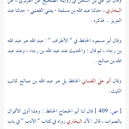
وقال
أبو علي بن السكن
في روايته الصحيح عن
الفربري
، عن
البخاري ،
حدثنا
عبد الله بن مسلمة
- يعني
القعنبي
- حدثنا
عبد
العزيز
. . فذكره .
وقال
أبو مسعود
الحافظ في " الأطراف " :
عبد الله هو عبد الله
بن رجاء
، ثم قال : والحديث عند
عبد الله بن رجاء
، وعند
عبد
الله بن صالح
.
وقال
أبو علي الغساني
الحافظ بل هو
عبد الله بن صالح
كاتب
الليث
.
[
ص:
409 ]
قال لنا
أبو الحجاج الحافظ
: وهذا أولى الأقوال
بالصواب ، قال : لأن
البخاري
رواه في كتاب " الأدب " في باب