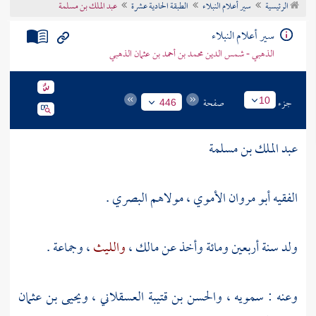
الرئيسية
سير أعلام النبلاء
الطبقة الحادية عشرة
عبد الملك بن مسلمة
تراجم الأعلام
سير أعلام النبلاء
الذهبي - شمس الدين محمد بن أحمد بن عثمان الذهبي
جزء
صفحة
10
446
عبد الملك بن مسلمة
الفقيه أبو مروان الأموي ، مولاهم البصري .
ولد سنة أربعين ومائة وأخذ عن
مالك
،
والليث
، وجماعة .
وعنه :
سمويه
،
والحسن بن قتيبة العسقلاني
،
ويحيى بن عثمان