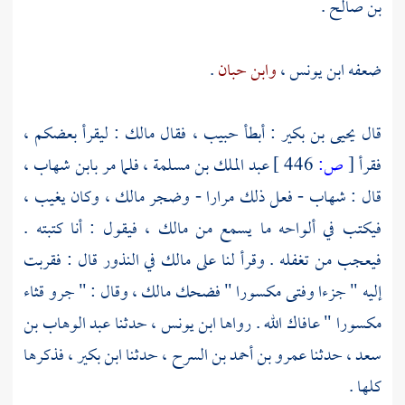
بن صالح
.
ضعفه
ابن يونس
،
وابن حبان
.
قال
يحيى بن بكير
: أبطأ
حبيب
، فقال
مالك
: ليقرأ بعضكم ،
فقرأ
[
ص:
446 ]
عبد الملك بن مسلمة
، فلما مر
بابن شهاب
،
قال :
شهاب
- فعل ذلك مرارا - وضجر
مالك
، وكان يغيب ،
فيكتب في ألواحه ما يسمع من
مالك
، فيقول : أنا كتبته .
فيعجب من تغفله . وقرأ لنا على
مالك
في النذور قال : فقربت
إليه " جزءا وفتى مكسورا " فضحك
مالك
، وقال : " جرو قثاء
مكسورا " عافاك الله . رواها
ابن يونس
، حدثنا
عبد الوهاب بن
سعد
، حدثنا
عمرو بن أحمد بن السرح
، حدثنا
ابن بكير
، فذكرها
كلها .