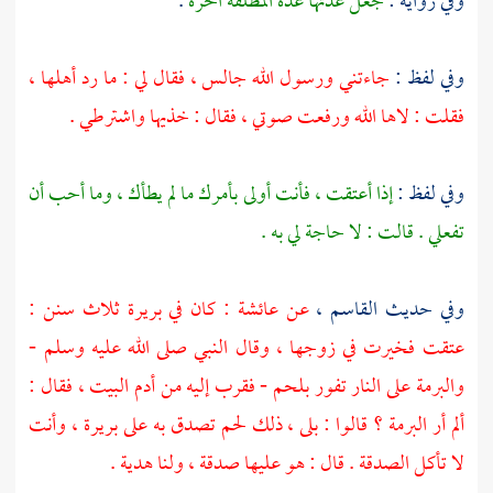
وفي رواية :
جعل عدتها عدة المطلقة الحرة
.
وفي لفظ :
جاءتني ورسول الله جالس ، فقال لي : ما رد أهلها ،
فقلت : لاها الله ورفعت صوتي ، فقال : خذيها واشترطي .
وفي لفظ :
إذا أعتقت ، فأنت أولى بأمرك ما لم يطأك ، وما أحب أن
تفعلي . قالت : لا حاجة لي به .
وفي حديث
القاسم
،
عن
عائشة
: كان في
بريرة
ثلاث سنن :
عتقت فخيرت في زوجها ، وقال النبي صلى الله عليه وسلم -
والبرمة على النار تفور بلحم - فقرب إليه من أدم البيت ، فقال :
ألم أر البرمة ؟ قالوا : بلى ، ذلك لحم تصدق به على
بريرة
، وأنت
لا تأكل الصدقة . قال : هو عليها صدقة ، ولنا هدية .