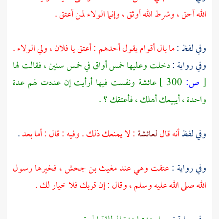
الله أحق ، وشرط الله أوثق ، وإنما الولاء لمن أعتق .
وفي لفظ :
ما بال أقوام يقول أحدهم : أعتق يا فلان ، ولي الولاء .
وفي رواية :
دخلت وعليها خمس أواق في خمس سنين ، فقالت لها
[
ص:
300 ]
عائشة
ونفست فيها أرأيت إن عددت لهم عدة
واحدة ، أيبيعك أهلك ، فأعتقك ؟ .
وفي لفظ
أنه قال
لعائشة
: لا يمنعك ذلك . وفيه : قال : أما بعد
.
وفي رواية :
عتقت وهي عند
مغيث بن جحش
، فخيرها رسول
الله صلى الله عليه وسلم ، وقال : إن قربك فلا خيار لك .