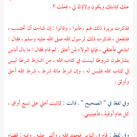
عنك كتابتك ويكون ولاؤك لي ، فعلت ؟ .
فذكرت
بريرة
ذلك لهم ، فأبوا ، وقالوا : إن شاءت أن تحتسب ،
فلتفعل ، فذكرت ذلك لرسول الله صلى الله عليه وسلم ، فقال :
ابتاعي فأعتقي ، فإنما الولاء لمن أعتق . ثم قام فقال : ما بال أناس
يشترطون شروطا ليست في كتاب الله ، من اشترط شرطا ليس
في كتاب الله فليس له ، وإن شرط مائة شرط ، شرط الله أحق
وأوثق
.
وفي لفظ في " الصحيح " . قالت :
كاتبت أهلي على تسع أواق ،
كل عام أوقية ، فأعينيني .
وفي لفظ :
قام في الناس فحمد الله ، وأثنى عليه . وفيه : قضاء