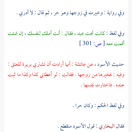
وفي رواية : وخيرت في زوجها وهو حر ، ثم قال : لا أدري .
وفي لفظ :
كانت تحت عبد ، فقال : أنت أملك لنفسك ، إن شئت
أقمت معه
[
ص:
301 ]
حديث
الأسود
،
عن
عائشة
: أنها أرادت أن تشتري
بريرة
للعتق :
وفيه : فخيرها من زوجها . فقالت : لو أعطاني كذا وكذا ما ثبت
عنده . فاختارت نفسها
.
وفي لفظ
الحكم
: وكان حرا .
فقال
البخاري
: قول
الأسود
منقطع .