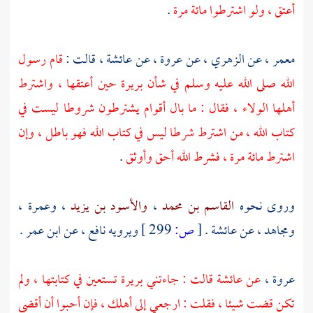
أعتق ، ولو اشترطوا مائة مرة
.
معمر
، عن
الزهري
، عن
عروة
، عن
عائشة
، قالت :
قام رسول
الله صلى الله عليه وسلم في شأن
بريرة
حين أعتقها ، واشترط
أهلها الولاء ، فقال : ما بال أقوام يشترطون شروطا ليست في
كتاب الله ، من اشترط شرطا ليس في كتاب الله فهو باطل ، وإن
اشترط مائة مرة ، فشرط الله أحق وأوثق
.
وروى نحوه
القاسم بن محمد
،
والأسود بن يزيد
،
وعمرة
،
ومجاهد
، عن
عائشة
.
[
ص:
299 ]
ويرويه
نافع
، عن
ابن عمر
.
عروة
،
عن
عائشة
قالت : جاءتني
بريرة
تستعين في كتابتها ، ولم
تكن قضت شيئا ، فقلت : ارجعي إلى أهلك ، فإن أحبوا أن أقضي