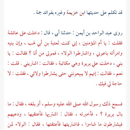
قد تكلم على حديثها
ابن خزيمة
وغيره بفوائد جمة .
روى
عبد الواحد بن أيمن
: حدثنا أبي ، قال :
دخلت على
عائشة
فقلت : يا أم المؤمنين ، إني كنت
لعتبة بن أبي لهب
، وإن بنيه
وامرأته باعوني ، واشترطوا الولاء ، فمولى من أنا ؟ فقالت : يا
بني ، دخلت علي
بريرة
وهي مكاتبة ، فقالت : اشتريني . قلت :
نعم ، فقالت : إنهم لا يبيعونني حتى يشترطوا ولائي ، فقلت : لا
حاجة لي فيك .
فسمع ذلك رسول الله صلى الله عليه وسلم ، أو بلغه ، فقال : ما
بال
بريرة ؟
، فأخبرته ، فقال : اشتريها فأعتقيها ، ودعيهم
فيشترطون ما شاءوا ، فاشتريتها فأعتقتها ، فقال : الولاء لمن