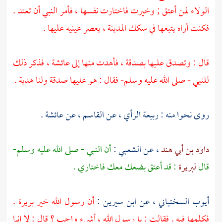
الولاء لمن أعتق ; وخيرت فاختارت نفسها ، فأمر النبي أن تعتد .
فكنت أراه يتبعها في سكك
المدينة
، يعصر عينيه عليها .
قال : وتصدق عليها بصدقة ، فأهدت منها إلى
عائشة
، فذكر ذلك
للنبي - صلى الله عليه وسلم- فقال : هو عليها صدقة ولنا هدية .
روى نحوا منه :
ربيعة الرأي
، عن
القاسم
، عن
عائشة
.
داود بن أبي هند
، عن
الشعبي
:
أن النبي - صلى الله عليه وسلم-
قال
لبريرة
: قد أعتق بضعك معك فاختاري .
أيوب السختياني
، عن
ابن سيرين
:
أن رسول الله خير
بريرة
.
فكلمها فيه . فقالت : يا رسول الله ، أشيء واجب ؟ قال : لا إنما