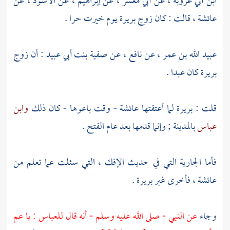
ابن أبي عروبة
، عن
أبي معشر
، عن
إبراهيم
، عن
الأسود
، عن
عائشة
، قالت : كان زوج
بريرة
يوم خيرت حرا .
عبيد الله بن عمر
، عن
نافع
، عن
صفية بنت أبي عبيد :
أن زوج
بريرة
كان عبدا .
قلت :
بريرة
لما أعتقتها
عائشة
- وقت باعوها - كان ذلك
وابن
عباس
بالمدينة
; وإنما قدمها بعد عام الفتح .
فأما الجارية التي في حديث الإفك ، التي سئلت عما تعلم من
عائشة
، فأخرى غير
بريرة
.
وجاء
عن النبي - صلى الله عليه وسلم - أنه قال
للعباس
: يا عم