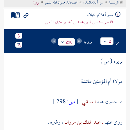
الرئيسية
سير أعلام النبلاء
الصحابة رضوان الله عليهم
بريرة
تراجم الأعلام
سير أعلام النبلاء
الذهبي - شمس الدين محمد بن أحمد بن عثمان الذهبي
جزء
صفحة
2
298
بريرة ( س )
مولاة أم المؤمنين عائشة
لها حديث عند
النسائي
.
[
ص:
298 ]
روى عنها
: عبد الملك بن مروان
، وغيره .