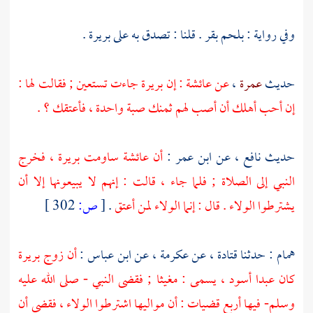
وفي رواية : بلحم بقر . قلنا : تصدق به على
بريرة .
حديث
عمرة
،
عن
عائشة
: إن
بريرة
جاءت تستعين ; فقالت لها :
إن أحب أهلك أن أصب لهم ثمنك صبة واحدة ، فأعتقك ؟ .
حديث
نافع
، عن
ابن عمر
:
أن
عائشة
ساومت
بريرة
، فخرج
النبي إلى الصلاة ; فلما جاء ، قالت : إنهم لا يبيعونها إلا أن
يشترطوا الولاء . قال : إنما الولاء لمن أعتق
.
[
ص:
302 ]
همام
: حدثنا
قتادة
، عن
عكرمة
، عن
ابن عباس
:
أن زوج
بريرة
كان عبدا أسود ، يسمى :
مغيثا
; فقضى النبي - صلى الله عليه
وسلم- فيها أربع قضيات : أن مواليها اشترطوا الولاء ، فقضى أن