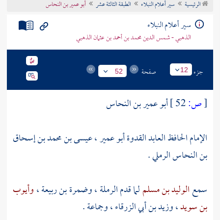
الرئيسية
سير أعلام النبلاء
الطبقة الثالثة عشر
أبو عمير بن النحاس
تراجم الأعلام
سير أعلام النبلاء
الذهبي - شمس الدين محمد بن أحمد بن عثمان الذهبي
جزء
صفحة
12
52
[
ص:
52 ]
أبو عمير بن النحاس
الإمام الحافظ العابد القدوة أبو عمير ، عيسى بن محمد بن إسحاق
بن النحاس الرملي .
سمع
الوليد بن مسلم
لما قدم
الرملة
،
وضمرة بن ربيعة
،
وأيوب
بن سويد
،
وزيد بن أبي الزرقاء
، وجماعة .