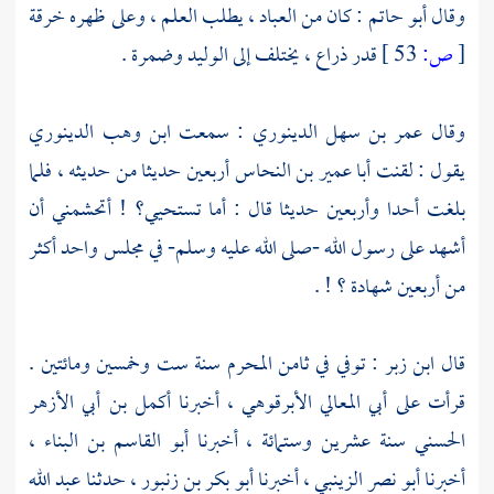
وقال
أبو حاتم
: كان من العباد ، يطلب العلم ، وعلى ظهره خرقة
[
ص:
53 ]
قدر ذراع ، يختلف إلى
الوليد
وضمرة
.
وقال
عمر بن سهل الدينوري
: سمعت
ابن وهب الدينوري
يقول : لقنت
أبا عمير بن النحاس
أربعين حديثا من حديثه ، فلما
بلغت أحدا وأربعين حديثا قال : أما تستحيي؟ ! أتحشمني أن
أشهد على رسول الله -صلى الله عليه وسلم- في مجلس واحد أكثر
من أربعين شهادة ؟ ! .
قال
ابن زبر
: توفي في ثامن المحرم سنة ست وخمسين ومائتين .
قرأت على
أبي المعالي الأبرقوهي
، أخبرنا
أكمل بن أبي الأزهر
الحسني
سنة عشرين وستمائة ، أخبرنا
أبو القاسم بن البناء
،
أخبرنا
أبو نصر الزينبي
، أخبرنا
أبو بكر بن زنبور
، حدثنا
عبد الله