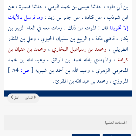
بن أبي داود
، حدثنا
عيسى بن محمد الرملي
، حدثنا
ضمرة
، عن
ابن شوذب
، عن
قتادة
، عن
جابر بن زيد
:
وما نرسل بالآيات
إلا تخويفا
قال : الموت من ذلك . ومات معه في العام
الزبير بن
بكار
، قاضي
مكة
،
والربيع بن سليمان الجيزي
،
وعلي بن المنذر
الطريقي
،
ومحمد بن إسماعيل البخاري
،
ومحمد بن عثمان بن
كرامة
،
والمهتدي بالله محمد بن الواثق
،
وعبد الله بن محمد
المخرمي الزهري
،
وعبد الله بن أحمد بن شبويه
[
ص:
54 ]
المروزي
،
ومحمد بن عبد الله بن المقرئ
.
السابق
التالي
الخدمات العلمية