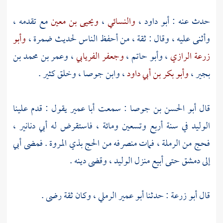
حدث عنه :
أبو داود
،
والنسائي
،
ويحيى بن معين
مع تقدمه ،
وأثنى عليه ، وقال : ثقة ، من أحفظ الناس لحديث
ضمرة
،
وأبو
زرعة الرازي
،
وأبو حاتم
،
وجعفر الفريابي
،
وعمر بن محمد بن
بجير
،
وأبو بكر بن أبي داود
،
وابن جوصا
، وخلق كثير .
قال
أبو الحسن بن جوصا
: سمعت
أبا عمير
يقول : قدم علينا
الوليد
في سنة أربع وتسعين ومائة ، فاستقرض له أبي دنانير ،
فحج من
الرملة
، فمات منصرفه من الحج
بذي المروة
. فمضى أبي
إلى
دمشق
حتى أبيع منزل
الوليد
، وقضى دينه .
قال
أبو زرعة
: حدثنا
أبو عمير الرملي
، وكان ثقة رضى .