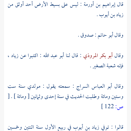
قال
إبراهيم بن أورمة
: ليس على بسيط الأرض أحد أوثق من
زياد بن أيوب
.
وقال
أبو حاتم
: صدوق .
وقال
أبو بكر المروذي
: قال لنا
أبو عبد الله
: اكتبوا عن
زياد
،
فإنه
شعبة الصغير
.
وقال
أبو العباس السراج
: سمعته يقول : مولدي سنة ست
وستين ومائة وطلبت الحديث في سنة إحدى وثمانين [ ومائة ] .
[
ص:
122 ]
قالوا : توفي
زياد بن أيوب
في ربيع الأول سنة اثنتين وخمسين