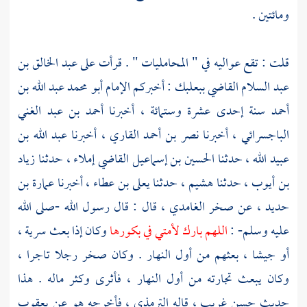
ومائتين .
قلت : تقع عواليه في " المحامليات " . قرأت على
عبد الخالق بن
عبد السلام القاضي
ببعلبك
: أخبركم
الإمام أبو محمد عبد الله بن
أحمد
سنة إحدى عشرة وستمائة ، أخبرنا
أحمد بن عبد الغني
الباجسرائي
، أخبرنا
نصر بن أحمد القاري
، أخبرنا
عبد الله بن
عبيد الله
، حدثنا
الحسين بن إسماعيل القاضي
إملاء ، حدثنا
زياد
بن أيوب
، حدثنا
هشيم
، حدثنا
يعلى بن عطاء
، أخبرنا
عمارة بن
حديد
، عن
صخر الغامدي
، قال : قال رسول الله -صلى الله
عليه وسلم- :
اللهم بارك لأمتي في بكورها
وكان إذا بعث سرية ،
أو جيشا ، بعثهم من أول النهار . وكان
صخر
رجلا تاجرا ،
وكان يبعث تجارته من أول النهار ، فأثرى وكثر ماله . هذا
حديث حسن غريب ، قاله
الترمذي
، فأخرجه هو عن
يعقوب