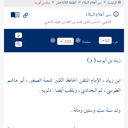
الرئيسية
سير أعلام النبلاء
الطبقة الثالثة عشر
زياد بن أيوب
تراجم الأعلام
سير أعلام النبلاء
الذهبي - شمس الدين محمد بن أحمد بن عثمان الذهبي
جزء
صفحة
12
121
زياد بن أيوب ( م )
ابن زياد ، الإمام المتقن الحافظ الكبير شعبة الصغير ، أبو هاشم
الطوسي ، ثم البغدادي ، ويلقب أيضا : دلويه .
ولد سنة ست وستين ومائة .