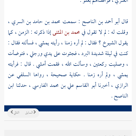
العنزي
، فوافقناهم بعلو .
قال
أبو أحمد بن الناصح
: سمعت
محمد بن حامد بن السري
،
وقلت له : لم لا تقول في
محمد بن المثنى
إذا ذكرته : الزمن ، كما
يقول الشيوخ ؟ فقال : لم أره زمنا ، رأيته يمشي ، فسألته فقال :
كنت في ليلة شديدة البرد ، فجثوت على يدي ورجلي ، فتوضأت
، وصليت ركعتين ، وسألت الله ، فقمت أمشي . قال : فرأيته
يمشي ، ولم أره زمنا . حكاية صحيحة ، رواها
السلفي
عن
الرازي
، أخبرنا
أبو القاسم علي بن محمد الفارسي
، حدثنا
ابن
الناصح
.
السابق
التالي