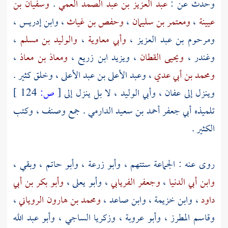
وحدث عن :
عبد العزيز بن عبد الصمد العمي
.
وسفيان بن
عيينة
،
ومعتمر بن سليمان
،
وحفص بن غياث
،
وابن إدريس
،
ومرحوم بن عبد العزيز
،
وأبي معاوية
،
والوليد بن مسلم
،
وغندر
،
ويحيى القطان
،
ويزيد ابن زريع
،
ومعاذ بن معاذ
،
ومحمد بن أبي عدي
،
وعبد الأعلى بن عبد الأعلى
، وخلق كثير .
وينزل إلى
عفان
،
وأبي الوليد
، لا بل ينزل إلى
[
ص:
124 ]
تلميذه
أبي جعفر أحمد بن سعيد الدارمي
. جمع وصنف ، وكتب
الكثير .
روى عنه : الجماعة ستتهم ،
وأبو زرعة
،
وأبو حاتم
،
وبقي
،
وابن أبي الدنيا
،
وجعفر الفريابي
،
وأبو يعلى
،
وأبو بكر بن أبي
داود
،
وابن خزيمة
،
وابن صاعد
،
ومحمد بن هارون الروياني
،
وقاسم المطرز
،
وأبو عروبة
،
وزكريا الساجي
،
وأبو عبد الله