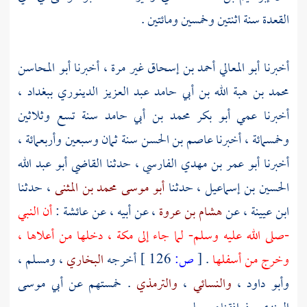
القعدة سنة اثنتين وخمسين ومائتين .
أخبرنا
أبو المعالي أحمد بن إسحاق
غير مرة ، أخبرنا
أبو المحاسن
محمد بن هبة الله بن أبي حامد عبد العزيز الدينوري
ببغداد
،
أخبرنا عمي
أبو بكر محمد بن أبي حامد
سنة تسع وثلاثين
وخمسمائة ، أخبرنا
عاصم بن الحسن
سنة ثمان وسبعين وأربعمائة ،
أخبرنا
أبو عمر بن مهدي الفارسي
، حدثنا
القاضي أبو عبد الله
الحسين بن إسماعيل
، حدثنا
أبو موسى محمد بن المثنى
، حدثنا
ابن عيينة
، عن
هشام بن عروة
، عن أبيه ، عن
عائشة
:
أن النبي
-صلى الله عليه وسلم- لما جاء إلى
مكة
، دخلها من أعلاها ،
وخرج من أسفلها
.
[
ص:
126 ]
أخرجه
البخاري
،
ومسلم
،
وأبو داود
،
والنسائي
،
والترمذي
. خمستهم عن
أبي موسى