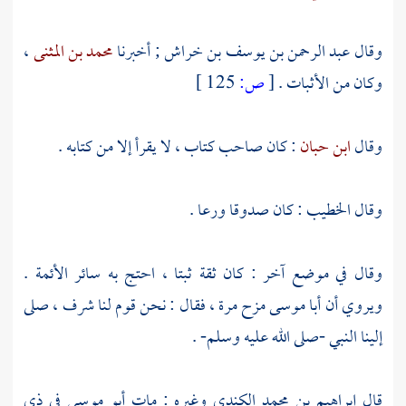
وقال
عبد الرحمن بن يوسف بن خراش
; أخبرنا
محمد بن المثنى
،
وكان من الأثبات .
[
ص:
125 ]
وقال
ابن حبان
: كان صاحب كتاب ، لا يقرأ إلا من كتابه .
وقال
الخطيب
: كان صدوقا ورعا .
وقال في موضع آخر : كان ثقة ثبتا ، احتج به سائر الأئمة .
ويروي أن
أبا موسى
مزح مرة ، فقال : نحن قوم لنا شرف ، صلى
إلينا النبي -صلى الله عليه وسلم- .
قال
إبراهيم بن محمد الكندي
وغيره : مات
أبو موسى
في ذي