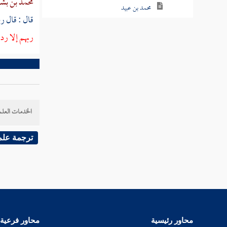
محمد بن بش
محمد بن عبيد
قال : قال ر
الحسن بن عرفة
ربهم إلا رد
أحمد بن أبي سريج
علي بن خشرم
أحمد بن بكار
الخدمات العلم
الخطمي
ترجمة علم
يحيى بن أكثم
ابن السكيت
حميد بن زنجويه
أبو همام
محاور رئيسية
محاور فرعية