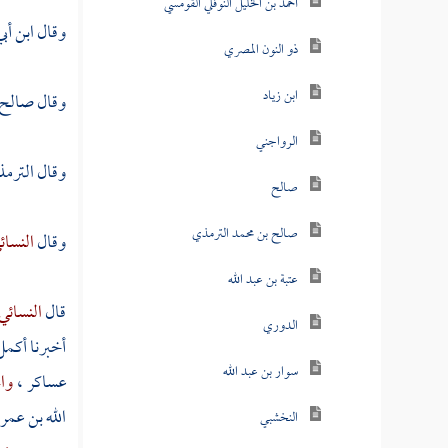
أحمد بن الخليل النوفلي القومسي
وقال
ابن أب
ذو النون المصري
ابن زياد
وقال
صالح 
الرواجني
وقال
الترم
صالح
صالح بن محمد الترمذي
وقال
النسائ
عتبة بن عبد الله
قال
النسائي
الدوري
أخبرنا
أكمل 
سوار بن عبد الله
عساكر
،
وا
الله بن عمر
النخشبي