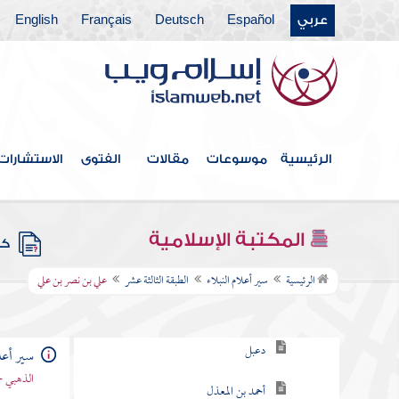
عربي
Español
Deutsch
Français
English
الطبقة السادسة
الطبقة السابعة
الطبقة التاسعة
الطبقة العاشرة
الرئيسية
موسوعات
مقالات
الفتوى
الاستشارات
الطبقة الحادية عشرة
الطبقة الثانية عشرة
المكتبة الإسلامية
كتب
الطبقة الثالثة عشر
الرئيسية
سير أعلام النبلاء
الطبقة الثالثة عشر
علي بن نصر بن علي
دحيم
دعبل
سير أعلا
الذهبي -
أحمد بن المعذل