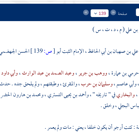
صفحة
139
بن علي ( م ، د ، ت ، س )
لي بن صهبان بن أبي الحافظ ، الإمام الثبت أبو
[
ص:
139 ]
الحسن الجهضمي 
رمي بن عمارة
،
ووهب بن جرير
،
وعبد الصمد بن عبد الوارث
،
وأبي داود 
وأبي عاصم
،
وسليمان بن حرب
،
والمقرئ
، وطبقتهم ، ولم يلحق جده . حدث 
،
والبخاري
في " تاريخه " ،
وأحمد بن يحيى التستري
،
ومحمد بن هارون الحضر
باس البجلي
، وخلق .
ة
: كنت أرجو أن يكون خلفا ، يعني : مات ولم يعمر .