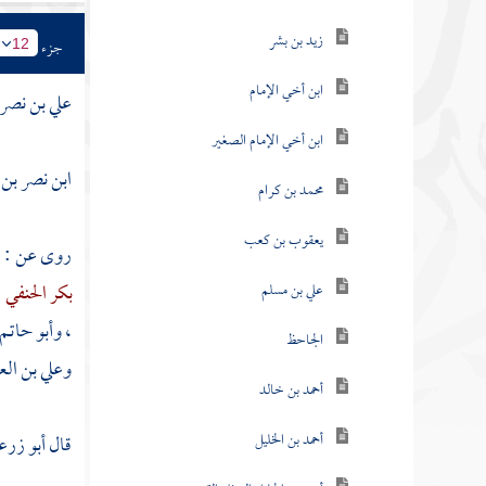
زيد بن بشر
جزء
12
ابن أخي الإمام
علي بن نصر 
ابن أخي الإمام الصغير
ابن نصر بن ع
محمد بن كرام
يعقوب بن كعب
روى عن :
ح
بكر الحنفي
،
علي بن مسلم
،
وأبو حاتم
الجاحظ
وعلي بن الع
أحمد بن خالد
أحمد بن الخليل
قال
أبو زرع