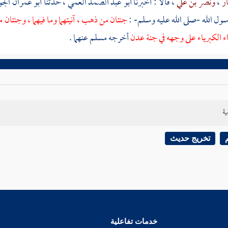
ار
،
ونصر بن علي
، قالا : أخبرنا
أبو عبد الصمد العمي
، حدثنا
أبو عمران الج
سول الله -صلى الله عليه وسلم- :
جنتان من ذهب ، آنيتهما وما فيهما ، وجنتان من 
اء الكبرياء على وجهه في جنة عدن
أخرجه
مسلم
عنهما .
ية
تخريج حديث
خدمات تفاعلية