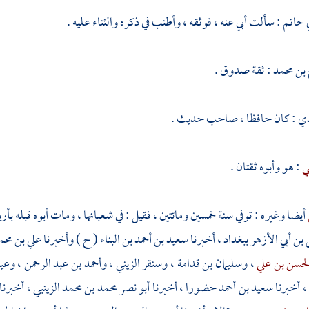
ي حاتم
: سألت أبي عنه ، فوثقه ، وأطنب في ذكره والثناء عليه .
بن محمد
: ثقة صدوق .
ذي
: كان حافظا ، صاحب حديث .
ي
: هو وأبوه ثقتان .
أيضا وغيره : توفي سنة خمسين ومائتين ، فقيل : في شعبانها ، ومات أبوه قبله بأر
بن أبي الأزهر
ببغداد
، أخبرنا
سعيد بن أحمد بن البناء
( ح ) وأخبرنا
علي بن مح
لحسن بن علي
،
وسليمان بن قدامة
،
وسنقر الزيني
،
وأحمد بن عبد الرحمن
،
وعيس
، أخبرنا
سعيد بن أحمد
حضورا ، أخبرنا
أبو نصر محمد بن محمد الزينبي
، أخبرنا