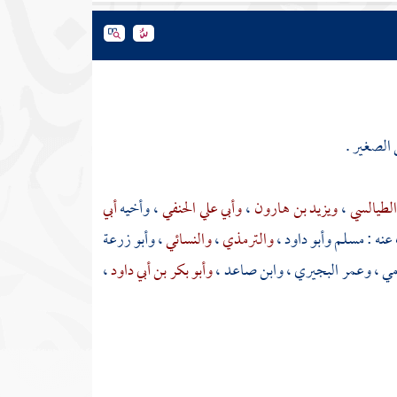
الصغير .
الطيالسي
،
ويزيد بن هارون
،
وأبي علي الحنفي
، وأخيه
أبي
عنه :
مسلم
وأبو داود
،
والترمذي
،
والنسائي
،
وأبو زرعة
مي
،
وعمر البجيري
،
وابن صاعد
،
وأبو بكر بن أبي داود
،