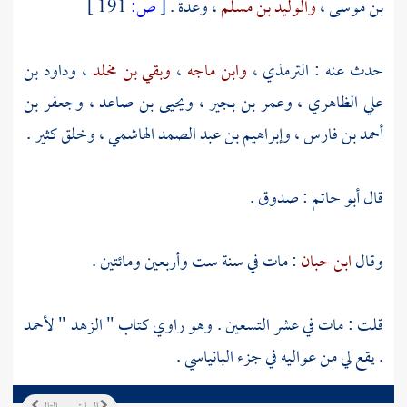
بن موسى
،
والوليد بن مسلم
، وعدة .
[
ص:
191 ]
حدث عنه :
الترمذي
،
وابن ماجه
،
وبقي بن مخلد
،
وداود بن
علي الظاهري
،
وعمر بن بجير
،
ويحيى بن صاعد
،
وجعفر بن
أحمد بن فارس
،
وإبراهيم بن عبد الصمد الهاشمي
، وخلق كثير .
قال
أبو حاتم
: صدوق .
وقال
ابن حبان
: مات في سنة ست وأربعين ومائتين .
قلت : مات في عشر التسعين . وهو راوي كتاب " الزهد "
لأحمد
. يقع لي من عواليه في جزء البانياسي .