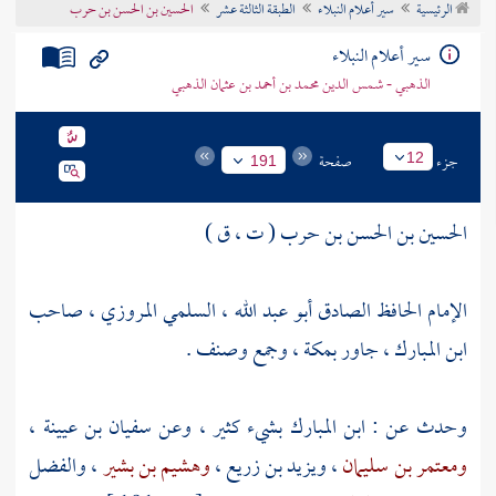
الرئيسية
سير أعلام النبلاء
الطبقة الثالثة عشر
الحسين بن الحسن بن حرب
تراجم الأعلام
سير أعلام النبلاء
الذهبي - شمس الدين محمد بن أحمد بن عثمان الذهبي
جزء
صفحة
12
191
الحسين بن الحسن بن حرب ( ت ، ق )
الإمام الحافظ الصادق أبو عبد الله ، السلمي المروزي ، صاحب
ابن المبارك
، جاور
بمكة
، وجمع وصنف .
وحدث عن :
ابن المبارك
بشيء كثير ، وعن
سفيان بن عيينة
،
ومعتمر بن سليمان
،
ويزيد بن زريع
،
وهشيم بن بشير
،
والفضل