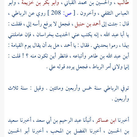
طالب
،
والحسين بن محمد القباني
،
وأبو بكر بن خزيمة
،
وأبو
العباس الثقفي
، وآخرون .
[
ص:
208 ]
روي عن
الرباطي
،
قال : جئت إلى
أحمد بن حنبل
، فجعل لا يرفع رأسه إلي ، فقلت :
يا
أبا عبد الله
، إنه يكتب عني الحديث
بخراسان
، فإن عاملتني
بهذا ، رموا بحديثي . فقال : يا
أحمد
، هل بد أن يقال يوم القيامة :
أين
عبد الله بن طاهر
وأتباعه ، فانظر أين تكون منه ؟ ! قلت :
إنما ولاني أمر
الرباط
، فجعل يردد قوله علي .
توفي
الرباطي
سنة خمس وأربعين ومائتين . وقيل : سنة ثلاث
وأربعين .
أخبرنا
ابن عساكر
، أنبأنا
عبد الرحيم بن أبي سعد
، أخبرنا
سعيد
بن الحسين
، أخبرنا
الفضل بن المحب
، أخبرنا
أبو الحسين