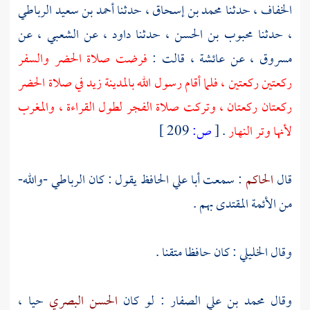
الخفاف
، حدثنا
محمد بن إسحاق
، حدثنا
أحمد بن سعيد الرباطي
، حدثنا
محبوب بن الحسن
، حدثنا
داود
، عن
الشعبي
، عن
مسروق
، عن
عائشة
، قالت :
فرضت صلاة الحضر والسفر
ركعتين ركعتين ، فلما أقام رسول الله
بالمدينة
زيد في صلاة الحضر
ركعتان ركعتان ، وتركت صلاة الفجر لطول القراءة ، والمغرب
لأنها وتر النهار
.
[
ص:
209 ]
قال
الحاكم
: سمعت
أبا علي الحافظ
يقول : كان
الرباطي
-والله-
من الأئمة المقتدى بهم .
وقال
الخليلي
: كان حافظا متقنا .
وقال
محمد بن علي الصفار
: لو كان
الحسن البصري
حيا ،