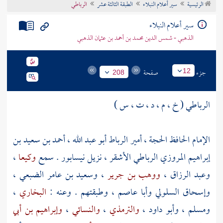
الرئيسية
سير أعلام النبلاء
الطبقة الثالثة عشر
الرباطي
تراجم الأعلام
سير أعلام النبلاء
الذهبي - شمس الدين محمد بن أحمد بن عثمان الذهبي
جزء
صفحة
12
208
الرباطي ( خ ، م ، د ، ت ، س )
الإمام الحافظ الحجة ، أمير الرباط أبو عبد الله ، أحمد بن سعيد بن
إبراهيم المروزي الرباطي الأشقر ، نزيل
نيسابور
. سمع
وكيعا
،
وعبد الرزاق
،
ووهب بن جرير
،
وسعيد بن عامر الضبعي
،
وإسحاق السلولي
وأبا عاصم
، وطبقتهم . وعنه :
البخاري
،
ومسلم
،
وأبو داود
،
والترمذي
،
والنسائي
،
وإبراهيم بن أبي