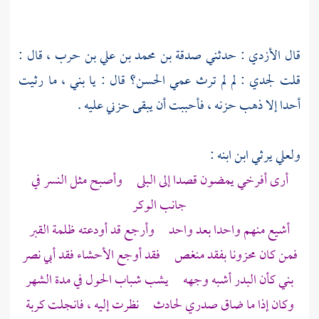
قال
الأزدي
: حدثني
صدقة بن محمد بن علي بن حرب
، قال :
قلت لجدي : لم لم ترث عمي
الحسن؟
قال : يا بني ، ما رثيت
أحدا إلا ذهب حزنه ، فأحببت أن يبقى حزني عليه .
ولعلي
يرثي ابن ابنه :
أرى أفرخي يمضون قصدا إلى البلى وأصبح مثل النسر في
جانب الوكر
أشيع منهم واحدا بعد واحد وأرجع قد أودعته ظلمة القبر
فمن كان محزونا بفقد منغص فقد أوجع الأحشاء فقد أبي نصر
بني كأن البدر أشبه وجهه يشب شباب الحول في مدة الشهر
وكان إذا ما ضاق صدري لحادث نظرت إليه ، فانجلت كربة