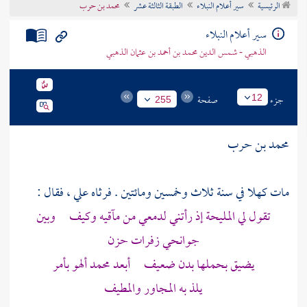
الرئيسية
سير أعلام النبلاء
الطبقة الثالثة عشر
محمد بن حرب
تراجم الأعلام
سير أعلام النبلاء
الذهبي - شمس الدين محمد بن أحمد بن عثمان الذهبي
جزء
صفحة
12
255
محمد بن حرب
مات كهلا في سنة ثلاث وخمسين ومائتين . فرثاه
علي
، فقال :
تقول لي المليحة إذ رأتني لدمعي من مآقيه وكيف وبين
جوانحي زفرات حزن
يضيق بحملها بدن ضعيف أبعد
محمد
ألهو بأمر
يلذ به المجاور والمطيف