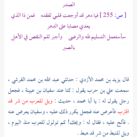
الصدر
[
ص:
255 ]
فيا دهر قد أوجعت قلبي لفقده فمن ذا الذي
يعدي مصابا على الدهر
سأستعمل التسليم لله والرضى وأجبر ثلم النقص في الأهل
بالصبر
قال
يزيد بن محمد الأزدي
: حدثني
عبد الله بن محمد القرشي
،
سمعت
علي بن حرب
يقول : كنا عند
سفيان بن عيينة
، فجعل
رجل يقول له : يا
أبا محمد
، حديث :
ويل للعرب من شر قد
اقترب
فأعرض عنه فجعل يكرر ذلك عليه ،
وسفيان
يعرض عنه
. فألح عليه ، فقال له : ويحك! كم تولول للعرب منذ اليوم ،
ويل
للنبط
من شر قد هبط .