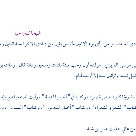
شيخا كبيرا خبا
ادي
: مات
بسر من رأى
يوم الاثنين لخمس بقين من جمادى الآخرة سنة اثنتين وست
بن موسى البربري
: مولده أول رجب سنة ثلاث وسبعين ومائة قال : ومات يوم 
مل تسعا وثمانين سنة إلا أربعة أيام .
تاريخا كبيرا
للبصرة
لم نره ، وكتابا في " أخبار
المدينة
" ، رأيت نصفه يقضي بإما
كتاب " الشعر والشعراء " ، وكتاب " أخبار
المنصور
" ، وكتاب " النسب " ، وكت
 من عالي حديث
عمر بن شبة
.