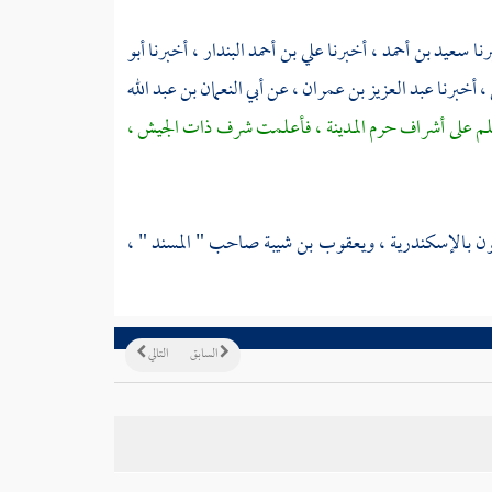
رنا
سعيد بن أحمد
، أخبرنا
علي بن أحمد البندار
، أخبرنا
أبو
، أخبرنا
عبد العزيز بن عمران
، عن
أبي النعمان بن عبد الله
علم على أشراف حرم
المدينة
، فأعلمت شرف
ذات الجيش
،
ون
بالإسكندرية
،
ويعقوب بن شيبة
صاحب " المسند " ،
السابق
التالي