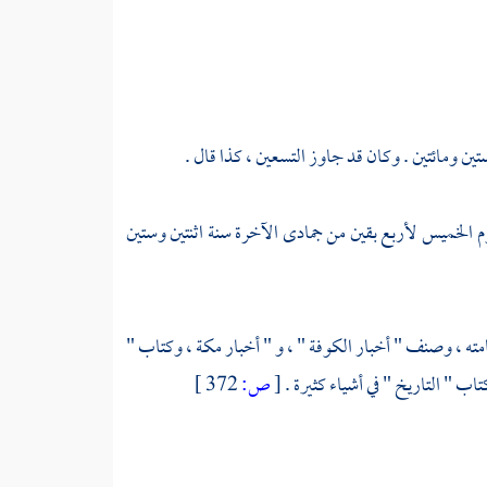
ين ومائتين . وكان قد جاوز التسعين ، كذا قال .
الخميس لأربع بقين من جمادى الآخرة سنة اثنتين وستين
مته ، وصنف " أخبار
الكوفة
" ، و " أخبار
مكة
، وكتاب "
اب " التاريخ " في أشياء كثيرة .
[
ص:
372 ]