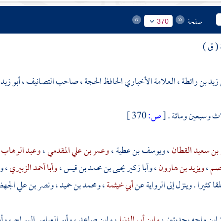
صفحة
370
( ق )
 زيد بن رائطة ، العلامة الأخباري الحافظ الحجة ، صاحب التصانيف ، أبو زيد
ث وسبعين ومائة .
[
ص:
370 ]
 بن سعيد القطان
،
ويوسف بن عطية
،
وعمر بن علي المقدمي
،
وعبد الوهاب 
اصم
،
ويزيد بن هارون
،
وأبا زكير يحيى بن محمد بن قيس
،
وأبا أحمد الزبيري
،
وع
ا كثيرا . وينزل إلى الرواية عن
أبي خيثمة
،
ومحمد بن حميد
،
ونصر بن علي الج
ابن ماجه
بحديثين ،
وابن أبي الدنيا
،
وابن صاعد
،
وأبو العباس السراج
،
وأ