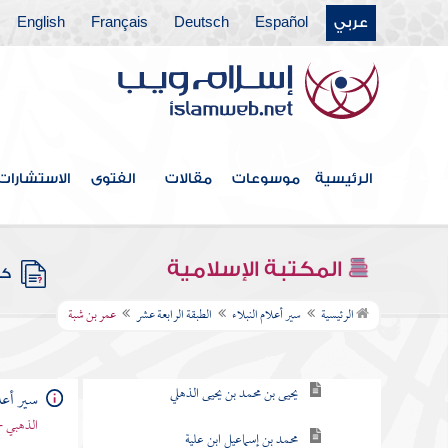
عربي
Español
Deutsch
Français
English
الطبقة السابعة
الطبقة التاسعة
الطبقة العاشرة
الطبقة الحادية عشرة
الرئيسية
موسوعات
مقالات
الفتوى
الاستشارات
الطبقة الثانية عشرة
الطبقة الثالثة عشر
المكتبة الإسلامية
كتب
الطبقة الرابعة عشر
الرئيسية
سير أعلام النبلاء
الطبقة الرابعة عشر
عمر بن شبة
الذهلي وابنه
يحيى بن محمد بن يحيى الذهلي
سير أعلا
الذهبي -
محمد بن إسماعيل ابن علية