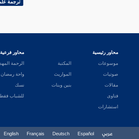
ترجمة علم
علي بن إشكاب
ابن ملاس
إبراهيم بن مرزوق
محاور رئيسية
محاور فرعية
الحسن بن أبي الربيع
موسوعات
المكتبة
الرحمة المهد
سعدان
صوتيات
المواريث
واحة رمضان
سعدان
مقالات
بنين وبنات
نسك
فتاوى
للشباب فقط
المخرمي
استشارات
محمد بن يحيى
زهير بن محمد بن قمير
عربي
Español
Deutsch
Français
English