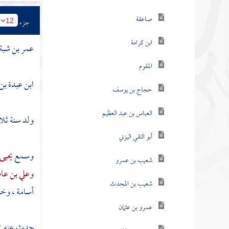
صاعقة
جزء
12
ابن كرامة
عمر بن شبة 
المقوم
ابن عبدة بن
حجاج بن يوسف
العباس بن عبد العظيم
ولد سنة ثلا
أبو التقي اليزني
وسمع
يحيى
شعيب بن عمرو
وعلي بن ع
شعيب بن المحدث
أسامة
، وخلق
عمرو بن عثمان
حدث عنه :