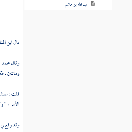
عبد الله بن هاشم
البجلي
أحمد بن بديل
قال
ابن المن
أحمد بن إسرائيل
المؤيد بالله
وقال
محمد 
الجروي
ومائتين . فك
العتبي
قلت : صنف 
ابن نذير
الأمراء " و
يعقوب بن إسحاق
وقد وقع لي
يعقوب بن عبيد