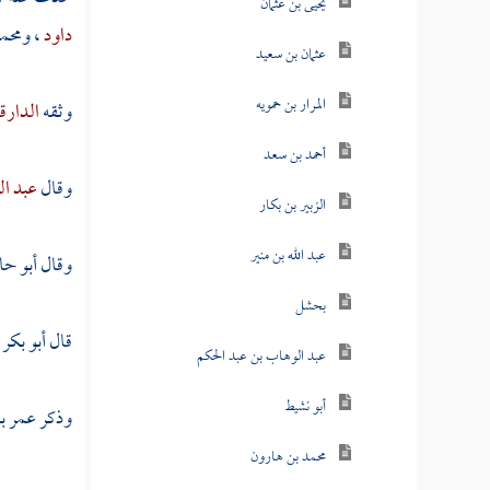
يحيى بن عثمان
داود
،
ومحمد
عثمان بن سعيد
المرار بن حمويه
وثقه
الدارق
أحمد بن سعد
وقال
عبد ال
الزبير بن بكار
عبد الله بن منير
وقال
أبو حا
بحشل
قال
أبو بكر
عبد الوهاب بن عبد الحكم
أبو نشيط
وذكر
عمر ب
محمد بن هارون