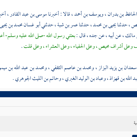
لحافظ بن بدران
،
ويوسف بن أحمد
، قالا : أخبرنا
موسى بن عبد القادر
، أخب
لص
، حدثنا
يحيى بن محمد
، حدثنا
عمر بن شبة
، حدثني
أبو غسان محمد بن يحيى
 مالك
، عن أبيه ، عن جده ، قال :
بعثني رسول الله -صلى الله عليه وسلم- أ
ف
وعلى أشراف
محيص
، وعلى
الحفياء
، وعلى
العشراء
، وعلى
قلت
.
سعدان بن يزيد البزاز
،
ومحمد بن عاصم الثقفي
،
ومحمد بن عبد الله بن ميم
د الله بن قهزاذ
،
وعباد بن الوليد الغبري
،
وحاتم بن الليث الجوهري
.
ية