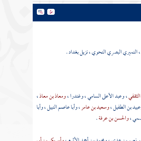
 ، النميري البصري النحوي ، نزيل
بغداد
.
الثقفي
،
وعبد الأعلى السامي
،
وغندرا
،
ومعاذ بن معاذ
،
بيد بن الطفيل
،
وسعيد بن عامر
،
وأبا عاصم النبيل
،
وأبا
هضمي
،
والحسن بن عرفة
.
بو نعيم بن عدي
،
ومحمد بن أحمد الأثرم
،
وأبو بكر بن أبي