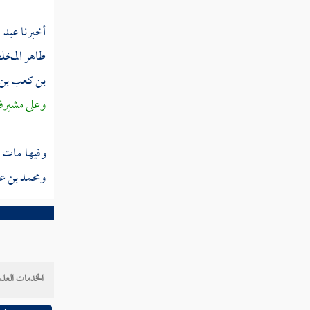
ابن شاكر
أخبرنا
عبد ا
ابن يزداذ
طاهر المخ
بن كعب بن
عبد الرحمن بن بشر
وعلى
مشير
بشر بن الحكم العبدي
العطار
وفيها مات
ومحمد بن عب
أحمد بن شيبان
محمد بن عبد الملك
زكرويه
يونس بن عبد الأعلى
الخدمات العلم
محمد بن إشكاب