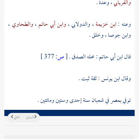
والفريابي
، وعدة .
وعنه :
ابن خزيمة
،
والدولابي
،
وابن أبي حاتم
،
والطحاوي
،
وابن جوصا
، وخلق .
قال
ابن أبي حاتم
: محله الصدق .
[
ص:
377 ]
وقال
ابن يونس
: ثقة ثبت .
توفي
بمصر
في شعبان سنة إحدى وستين ومائتين .
السابق
التالي