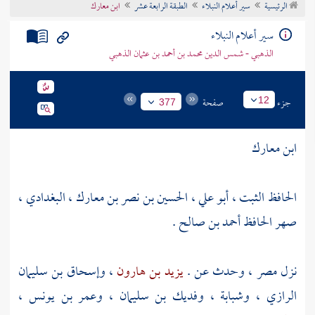
الرئيسية
سير أعلام النبلاء
الطبقة الرابعة عشر
ابن معارك
تراجم الأعلام
سير أعلام النبلاء
الذهبي - شمس الدين محمد بن أحمد بن عثمان الذهبي
جزء
صفحة
12
377
ابن معارك
الحافظ الثبت ، أبو علي ، الحسين بن نصر بن معارك ، البغدادي ،
صهر الحافظ أحمد بن صالح .
نزل
مصر
، وحدث عن .
يزيد بن هارون
،
وإسحاق بن سليمان
الرازي
،
وشبابة
،
وفديك بن سليمان
،
وعمر بن يونس
،