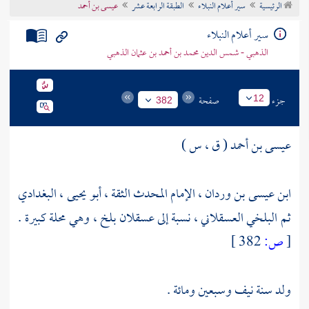
الرئيسية
سير أعلام النبلاء
الطبقة الرابعة عشر
عيسى بن أحمد
تراجم الأعلام
سير أعلام النبلاء
الذهبي - شمس الدين محمد بن أحمد بن عثمان الذهبي
جزء
صفحة
12
382
عيسى بن أحمد ( ق ، س )
ابن عيسى بن وردان ، الإمام المحدث الثقة ، أبو يحيى ، البغدادي
ثم البلخي العسقلاني ، نسبة إلى
عسقلان
بلخ
، وهي محلة كبيرة .
[
ص:
382 ]
ولد سنة نيف وسبعين ومائة .