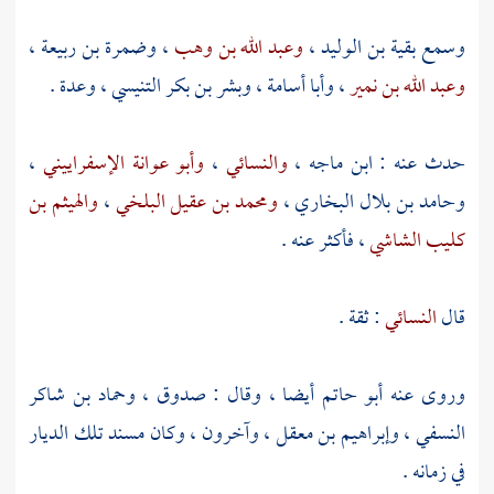
وسمع
بقية بن الوليد
،
وعبد الله بن وهب
،
وضمرة بن ربيعة
،
وعبد الله بن نمير
،
وأبا أسامة
،
وبشر بن بكر التنيسي
، وعدة .
حدث عنه :
ابن ماجه
،
والنسائي
،
وأبو عوانة الإسفراييني
،
وحامد بن بلال البخاري
،
ومحمد بن عقيل البلخي
،
والهيثم بن
كليب الشاشي
، فأكثر عنه .
قال
النسائي
: ثقة .
وروى عنه
أبو حاتم
أيضا ، وقال : صدوق ،
وحماد بن شاكر
النسفي
،
وإبراهيم بن معقل
، وآخرون ، وكان مسند تلك الديار
في زمانه .