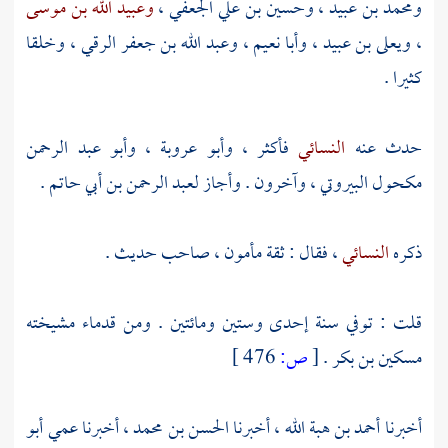
ومحمد بن عبيد
،
وحسين بن علي الجعفي
،
وعبيد الله بن موسى
،
ويعلى بن عبيد
،
وأبا نعيم
،
وعبد الله بن جعفر الرقي
، وخلقا
كثيرا .
حدث عنه
النسائي
فأكثر ،
وأبو عروبة
،
وأبو عبد الرحمن
مكحول البيروتي
، وآخرون . وأجاز
لعبد الرحمن بن أبي حاتم
.
ذكره
النسائي
، فقال : ثقة مأمون ، صاحب حديث .
قلت : توفي سنة إحدى وستين ومائتين . ومن قدماء مشيخته
مسكين بن بكر
.
[
ص:
476 ]
أخبرنا
أحمد بن هبة الله
، أخبرنا
الحسن بن محمد
، أخبرنا عمي
أبو