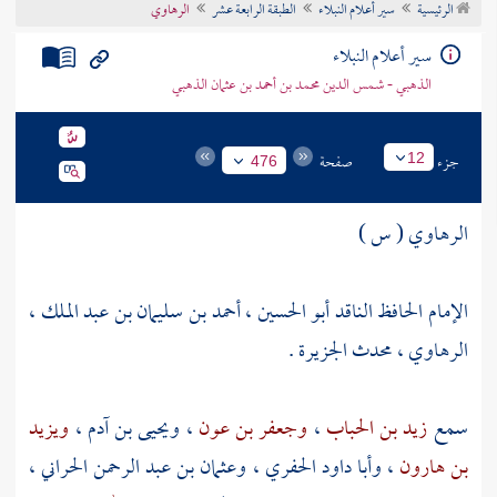
الرئيسية
سير أعلام النبلاء
الطبقة الرابعة عشر
الرهاوي
تراجم الأعلام
سير أعلام النبلاء
الذهبي - شمس الدين محمد بن أحمد بن عثمان الذهبي
جزء
صفحة
12
476
الرهاوي ( س )
الإمام الحافظ الناقد أبو الحسين ، أحمد بن سليمان بن عبد الملك ،
الرهاوي ، محدث الجزيرة .
سمع
زيد بن الحباب
،
وجعفر بن عون
،
ويحيى بن آدم
،
ويزيد
بن هارون
،
وأبا داود الحفري
،
وعثمان بن عبد الرحمن الحراني
،