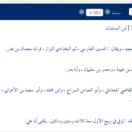
صفحة
557
ابن البستنبان
د ، ويقال : الحسين الفارسي ، ثم البغدادي البزاز ، قرابة
سعدان بن نصر
.
بن عيينة
،
ومعمر بن سليمان
،
وأبا بدر
.
لقاضي المحاملي
،
وأبو العباس السراج
،
وابن مخلد
،
وأبو سعيد بن الأعرابي
،
و
.
لد
: توفي في ربيع الأول سنة ثلاث وستين ومائتين . يكنى أبا علي .