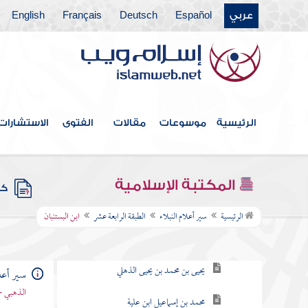
عربي
Español
Deutsch
Français
English
الطبقة السابعة
الطبقة التاسعة
الطبقة العاشرة
الطبقة الحادية عشرة
الرئيسية
موسوعات
مقالات
الفتوى
الاستشارات
الطبقة الثانية عشرة
الطبقة الثالثة عشر
المكتبة الإسلامية
كتب
الطبقة الرابعة عشر
الرئيسية
سير أعلام النبلاء
الطبقة الرابعة عشر
ابن البستنبان
الذهلي وابنه
يحيى بن محمد بن يحيى الذهلي
سير أعلا
الذهبي -
محمد بن إسماعيل ابن علية