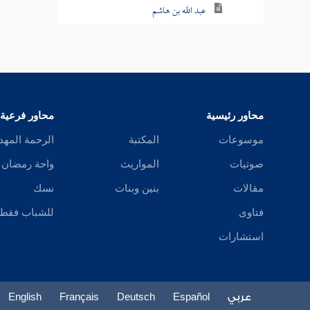
عبد الله بن هاشم
البجلي
أحمد بن بديل
أحمد بن إسرائيل
محاور رئيسية
محاور فرعية
المؤيد بالله
موسوعات
المكتبة
الرحمة المهد
صوتيات
المواريث
واحة رمضان
الجروي
مقالات
بنين وبنات
نسك
العتبي
فتاوى
للشباب فقط
ابن نذير
استشارات
يعقوب بن إسحاق
يعقوب بن عبيد
عربي
Español
Deutsch
Français
English