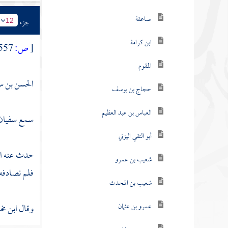
صاعقة
جزء
12
ابن كرامة
[
ص:
557 ]
المقوم
الحسن بن سعي
حجاج بن يوسف
العباس بن عبد العظيم
سمع
سفيان 
أبو التقي اليزني
حدث عنه
ا
شعيب بن عمرو
فلم نصادفه 
شعيب بن المحدث
عمرو بن عثمان
وقال
ابن مخ